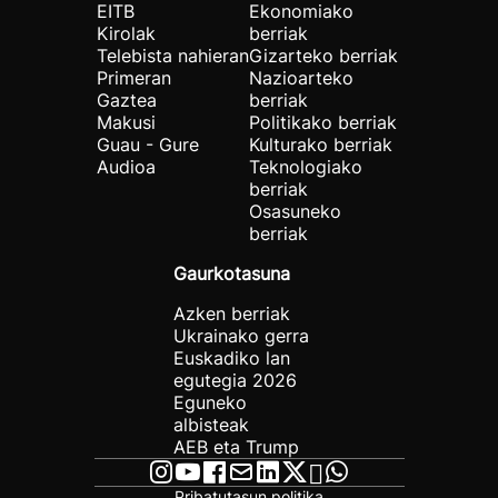
EITB
Ekonomiako
Kirolak
berriak
Telebista nahieran
Gizarteko berriak
Primeran
Nazioarteko
Gaztea
berriak
Makusi
Politikako berriak
Guau - Gure
Kulturako berriak
Audioa
Teknologiako
berriak
Osasuneko
berriak
Gaurkotasuna
Azken berriak
Ukrainako gerra
Euskadiko lan
egutegia 2026
Eguneko
albisteak
AEB eta Trump
Pribatutasun politika