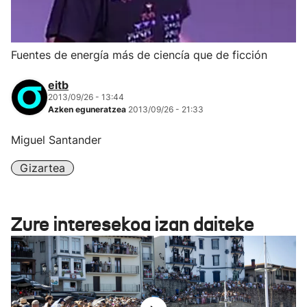
Fuentes de energía más de ciencía que de ficción
eitb
2013/09/26 - 13:44
Azken eguneratzea
2013/09/26 - 21:33
Miguel Santander
Gizartea
Zure interesekoa izan daiteke