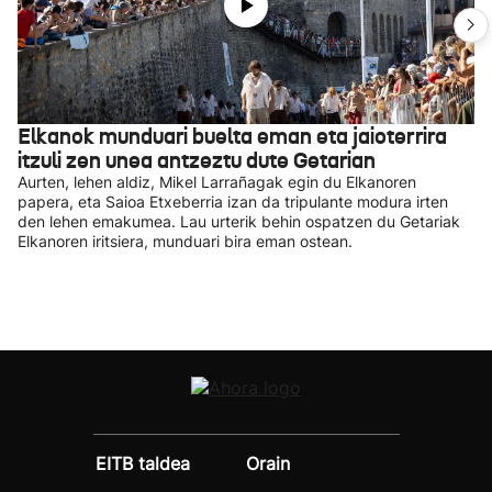
Elkanok munduari buelta eman eta jaioterrira
itzuli zen unea antzeztu dute Getarian
Aurten, lehen aldiz, Mikel Larrañagak egin du Elkanoren
papera, eta Saioa Etxeberria izan da tripulante modura irten
den lehen emakumea. Lau urterik behin ospatzen du Getariak
Elkanoren iritsiera, munduari bira eman ostean.
EITB taldea
Orain