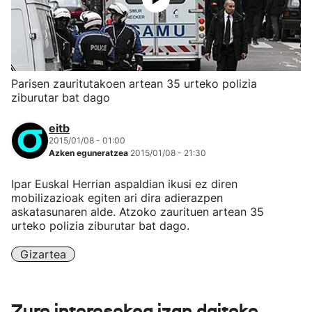
Parisen zauritutakoen artean 35 urteko polizia
ziburutar bat dago
eitb
2015/01/08 - 01:00
Azken eguneratzea
2015/01/08 - 21:30
Ipar Euskal Herrian aspaldian ikusi ez diren
mobilizazioak egiten ari dira adierazpen
askatasunaren alde. Atzoko zaurituen artean 35
urteko polizia ziburutar bat dago.
Gizartea
Zure interesekoa izan daiteke