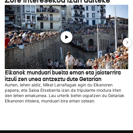
Elkanok munduari buelta eman eta jaioterrira
itzuli zen unea antzeztu dute Getarian
Aurten, lehen aldiz, Mikel Larrañagak egin du Elkanoren
papera, eta Saioa Etxeberria izan da tripulante modura irten
den lehen emakumea. Lau urterik behin ospatzen du Getariak
Elkanoren iritsiera, munduari bira eman ostean.