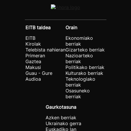
EITB taldea
Orain
EITB
Ekonomiako
Kirolak
berriak
Telebista nahieran
Gizarteko berriak
Primeran
Nazioarteko
Gaztea
berriak
Makusi
Politikako berriak
Guau - Gure
Kulturako berriak
Audioa
Teknologiako
berriak
Osasuneko
berriak
Gaurkotasuna
Azken berriak
Ukrainako gerra
Euskadiko lan