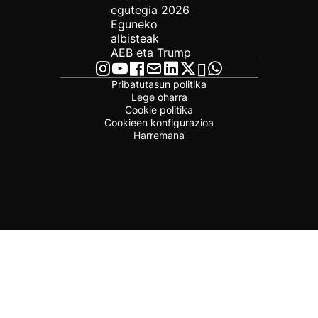
egutegia 2026
Eguneko
albisteak
AEB eta Trump
Pribatutasun politika
Lege oharra
Cookie politika
Cookieen konfigurazioa
Harremana