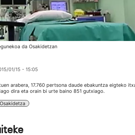
 egunekoa da Osakidetzan
015/01/15 - 15:05
tuen arabera, 17.760 pertsona daude ebakuntza eigteko itx
ago dira eta orain bi urte baino 851 gutxiago.
Osakidetza
aiteke