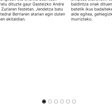
atu dituzte gaur Gasteizko Andre
baldintza onak dituen
 Zuriaren festetan. Jendetza batu
batetik ikus badaitek
tedral Berriaren atarian egin duten
alde egitea, gehiegiz
en ekitaldian.
murrizteko.