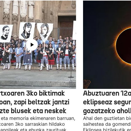
txoaren 3ko biktimak
Abuztuaren 12a
an, zapi beltzak jantzi
eklipseaz segu
uzte blusek eta neskek
gozatzeko aho
 eta memoria ekimenaren barruan,
Ahal den guztietan bi
oaren 3ko sarraskian hildako
saihestea da gomendi
langileak eta ehunka zaurituak
Eklipsea bizilekutik 