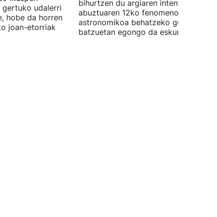
bihurtzen du argiaren intentsitatea, e
 gertuko udalerri
abuztuaren 12ko fenomeno
e, hobe da horren
astronomikoa behatzeko gune
ko joan-etorriak
batzuetan egongo da eskuragarri.