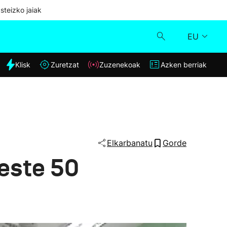
steizko jaiak
EU
dia
Klisk
Zuretzat
Zuzenekoak
Azken berriak
Klisk
Zuzenekoak
Zuretzat
Elkarbanatu
Gorde
beste 50
Azken berriak