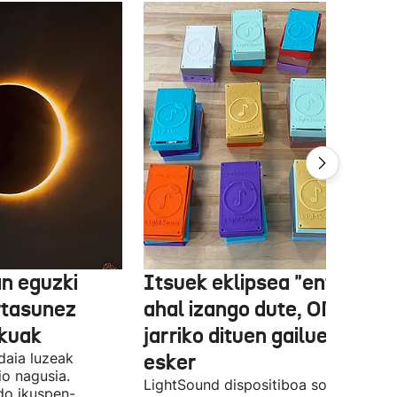
n eguzki
Itsuek eklipsea "entzun"
rtasunez
ahal izango dute, ONCEk
lkuak
jarriko dituen gailue batzue
daia luzeak
esker
o nagusia.
LightSound dispositiboa soinu
edo ikuspen-