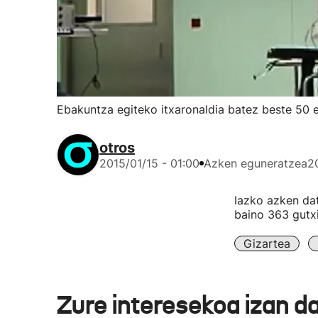
Ebakuntza egiteko itxaronaldia batez beste 50
otros
2015/01/15 - 01:00
Azken eguneratzea
2
Iazko azken da
baino 363 gutxi
Gizartea
Zure interesekoa izan d