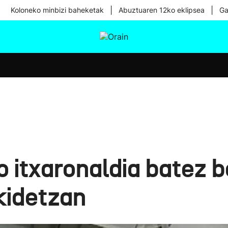
|
|
Koloneko minbizi baheketak
Abuztuaren 12ko eklipsea
Ga
tura
Ikusmiran
Egural
Osasuna
Teknologia
 itxaronaldia batez 
kidetzan