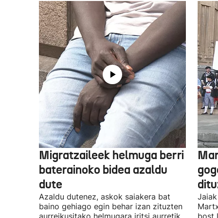
Migratzaileek helmuga berri
Mar
baterainoko bidea azaldu
gogo
dute
dit
Azaldu dutenez, askok saiakera bat
Jaiak
baino gehiago egin behar izan zituzten
Martx
aurreikusitako helmugara iritsi aurretik.
bost 