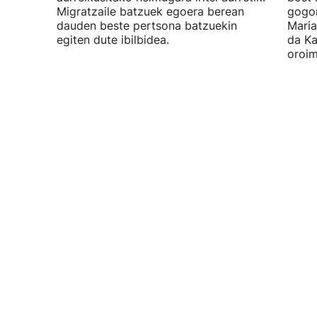
Migratzaile batzuek egoera berean
gogor
dauden beste pertsona batzuekin
Maria
egiten dute ibilbidea.
da Ka
oroim