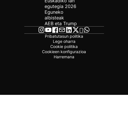
Euskadiko lan
egutegia 2026
Eguneko
albisteak
AEB eta Trump
Pribatutasun politika
Lege oharra
Cookie politika
Cookieen konfigurazioa
Harremana