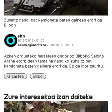
Zuhaitz handi bat kamioneta baten gainean erori da
Bilbon
eitb
2015/01/15 - 01:00
Azken eguneratzea
2015/01/15 - 12:31
Azken orduetako haizeteen ondorioz Bilboko Sabino
Arana etorbidean tamaina handiko zuhaitz bat
kamioneta baten gainera erori da. Ez da inor zauritu.
Gizartea
Bilbo
Zure interesekoa izan daiteke