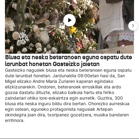
Blusa eta neska beteranoen eguna ospatu dute
larunbat honetan Gasteizko jaietan
Gasteizko nagusiek blusa eta neska beteranoen eguna ospatu
dute larunbat honetan. Jardunaldia 09:00etan hasi da, San
Migel elizako Andre Maria Zuriaren kaperan egindako
elizkizunarekin. Ondoren, beteranoek erroskillak eta ardo
gozoa dastatu dituzte, elizako balkoia hartu eta hiriko
zaindariari ohiko lore-eskaintza egin aurretik. Guztira, 300
blusa eta neska inguru bildu dira bertan. Ohorezko aurreskua
egin ostean, eguneko protagonista nagusiak Artepan
okindegira joan dira, txoripanez gozatzera, musika bandaren
erritmora.