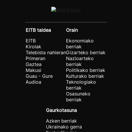
EITB taldea
Orain
EITB
Ekonomiako
Kirolak
berriak
Telebista nahieran
Gizarteko berriak
Primeran
Nazioarteko
Gaztea
berriak
Makusi
Politikako berriak
Guau - Gure
Kulturako berriak
Audioa
Teknologiako
berriak
Osasuneko
berriak
Gaurkotasuna
Azken berriak
Ukrainako gerra