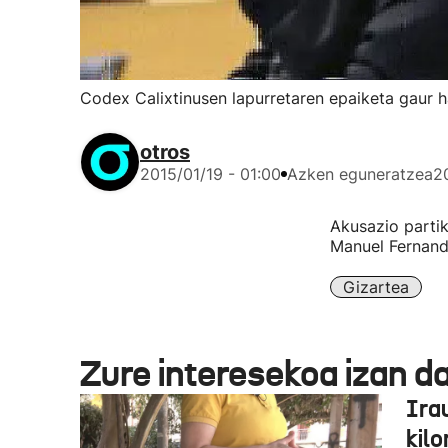
Codex Calixtinusen lapurretaren epaiketa gaur h
otros
2015/01/19 - 01:00
Azken eguneratzea
2
Akusazio partik
Manuel Fernande
Gizartea
Zure interesekoa izan d
Ira
kil