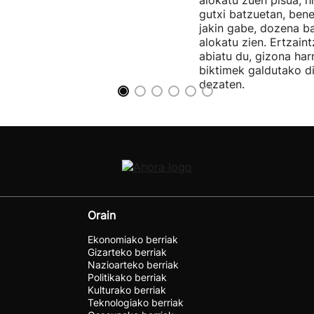
alokatu zuen pisua, h
gutxi batzuetan, ben
jakin gabe, dozena ba
alokatu zien. Ertzain
abiatu du, gizona har
biktimek galdutako d
dezaten.
Orain
Ekonomiako berriak
Gizarteko berriak
Nazioarteko berriak
Politikako berriak
Kulturako berriak
Teknologiako berriak