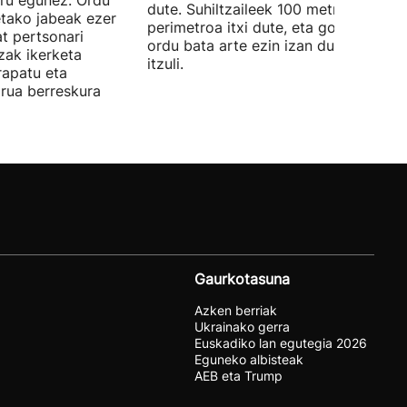
iru egunez. Ordu
dute. Suhiltzaileek 100 metroko
etako jabeak ezer
perimetroa itxi dute, eta goizaldeko
t pertsonari
ordu bata arte ezin izan dute etxera
tzak ikerketa
itzuli.
rapatu eta
irua berreskura
Gaurkotasuna
Azken berriak
Ukrainako gerra
Euskadiko lan egutegia 2026
Eguneko albisteak
AEB eta Trump