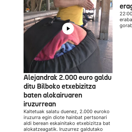
era
22:00
eraba
gorab
Alejandrak 2.000 euro galdu
ditu Bilboko etxebizitza
baten alokairuaren
iruzurrean
Kaltetuak salatu duenez, 2.000 euroko
iruzurra egin diote hainbat pertsonari
aldi berean eskainitako etxebizitza bat
alokatzeagatik. Iruzurrez galdutako