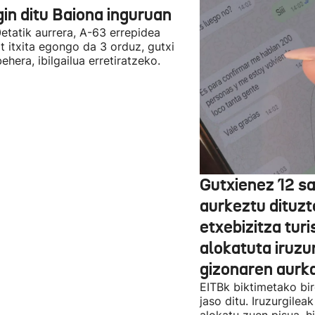
gin ditu Baiona inguruan
etatik aurrera, A-63 errepidea
t itxita egongo da 3 orduz, gutxi
ehera, ibilgailua erretiratzeko.
Gutxienez 12 s
aurkeztu dituzt
etxebizitza turi
alokatuta iruzu
gizonaren aurk
EITBk biktimetako bir
jaso ditu. Iruzurgilea