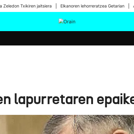
|
|
a Zeledon Txikiren jaitsiera
Elkanoren lehorreratzea Getarian
tura
Ikusmiran
Egural
Osasuna
Teknologia
n lapurretaren epaike