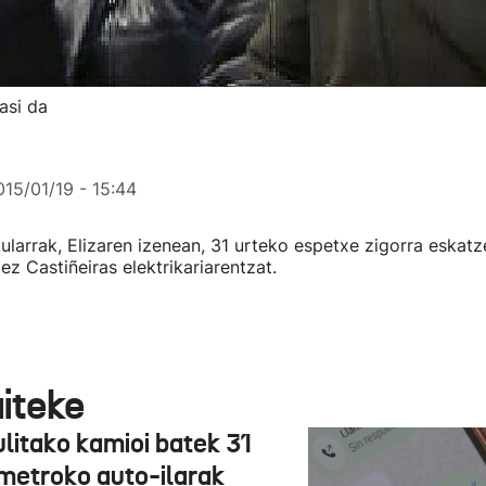
asi da
015/01/19 - 15:44
ularrak, Elizaren izenean, 31 urteko espetxe zigorra eskat
z Castiñeiras elektrikariarentzat.
aiteke
ulitako kamioi batek 31
ometroko auto-ilarak