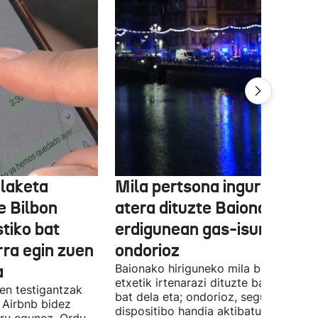
alaketa
Mila pertsona inguru etxeti
e Bilbon
atera dituzte Baionako
stiko bat
erdigunean gas-isuri baten
rra egin zuen
ondorioz
a
Baionako hiriguneko mila bizilagun
etxetik irtenarazi dituzte bart, gas-ih
en testigantzak
bat dela eta; ondorioz, segurtasun
k Airbnb bidez
dispositibo handia aktibatu behar iza