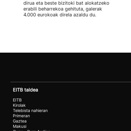
dirua eta beste bizitoki bat alokatzeko
erabili beharrekoa gehituta, galerak
4.000 eurokoak direla azaldu du.
EITB taldea
EITB
Kirolak
Telebista nahieran
Primeran
Gaztea
Makusi