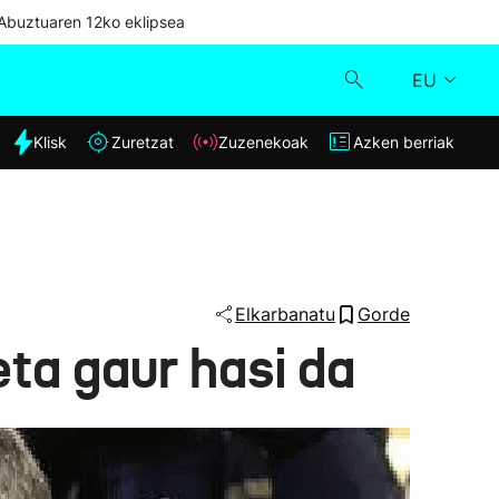
Abuztuaren 12ko eklipsea
EU
dia
Klisk
Zuretzat
Zuzenekoak
Azken berriak
Klisk
Zuzenekoak
Zuretzat
Elkarbanatu
Gorde
ta gaur hasi da
Azken berriak