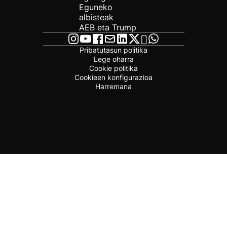
Eguneko
albisteak
AEB eta Trump
Pribatutasun politika
Lege oharra
Cookie politika
Cookieen konfigurazioa
Harremana