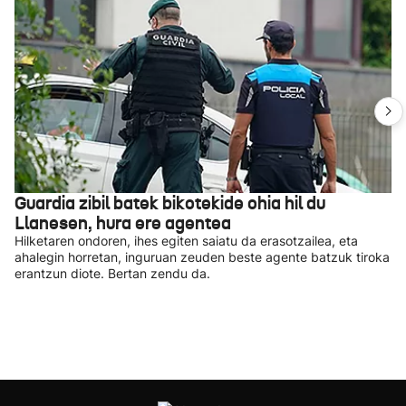
Guardia zibil batek bikotekide ohia hil du
Llanesen, hura ere agentea
Hilketaren ondoren, ihes egiten saiatu da erasotzailea, eta
ahalegin horretan, inguruan zeuden beste agente batzuk tiroka
erantzun diote. Bertan zendu da.