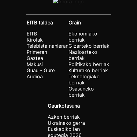
EITB taldea
Orain
EITB
Ekonomiako
Kirolak
berriak
Telebista nahieran
Gizarteko berriak
Primeran
Nazioarteko
Gaztea
berriak
Makusi
Politikako berriak
Guau - Gure
Kulturako berriak
Audioa
Teknologiako
berriak
Osasuneko
berriak
Gaurkotasuna
Azken berriak
Ukrainako gerra
Euskadiko lan
egutegia 2026