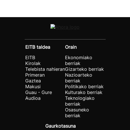
EITB taldea
Orain
EITB
Ekonomiako
Kirolak
berriak
Telebista nahieran
Gizarteko berriak
Primeran
Nazioarteko
Gaztea
berriak
Makusi
Politikako berriak
Guau - Gure
Kulturako berriak
Audioa
Teknologiako
berriak
Osasuneko
berriak
Gaurkotasuna