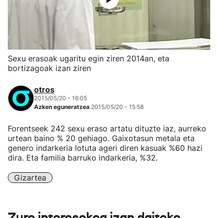
Sexu erasoak ugaritu egin ziren 2014an, eta
bortizagoak izan ziren
otros
2015/05/20 - 16:05
Azken eguneratzea
2015/05/20 - 15:58
Forentseek 242 sexu eraso artatu dituzte iaz, aurreko
urtean baino % 20 gehiago. Gaixotasun metala eta
genero indarkeria lotuta ageri diren kasuak %60 hazi
dira. Eta familia barruko indarkeria, %32.
Gizartea
Zure interesekoa izan daiteke