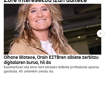
Oihane Mateos, Orain EITBren albiste zerbitzu
digitalaren burua, hil da
Kazetaritzari eta etxe honi lotutako ibilbide profesional oparoa
garatuta, 45 urterekin zendu da.