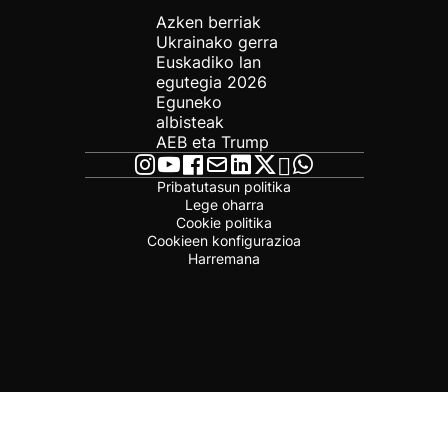
Azken berriak
Ukrainako gerra
Euskadiko lan
egutegia 2026
Eguneko
albisteak
AEB eta Trump
Pribatutasun politika
Lege oharra
Cookie politika
Cookieen konfigurazioa
Harremana