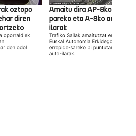
rak oztopo
Amaitu dira AP-8ko Irun
ehar diren
pareko eta A-8ko auto-
ortzeko
ilarak
a oporraldiek
Trafiko Sailak amaitutzat eman ditu
an
Euskal Autonomia Erkidegoko
har den odol
errepide-sareko bi puntutan sortutak
auto-ilarak.