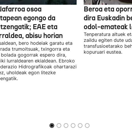
Nafarroa osoa
Beroa eta opor
rtapean egongo da
dira Euskadin b
itzengatik; EAE eta
odol-emateak l
rraldea, abisu horian
Tenperatura altuek et
zaildu egiten dute ud
saldean, bero hodeiak garatu eta
transfusioetarako be
rada trumoitsuak, txingorra eta
kopuruari eustea.
 bolada gogorrak espero dira,
iki lurraldearen ekialdean. Ebroko
derazio Hidrografikoak ohartarazi
z, uholdeak egon litezke
eengatik.