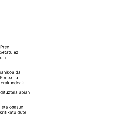
PPren
petatu ez
ela
nahikoa da
Kontseilu
 erakundeak.
dituztela abian
k eta osasun
ritikatu dute