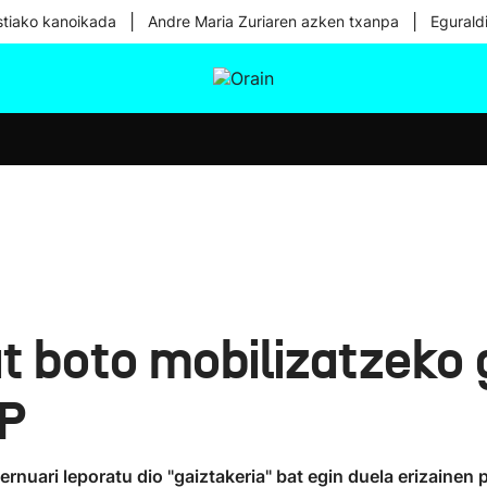
|
|
tiako kanoikada
Andre Maria Zuriaren azken txanpa
Egurald
tura
Ikusmiran
Egural
Osasuna
Teknologia
bat boto mobilizatzeko
PP
nuari leporatu dio "gaiztakeria" bat egin duela erizainen