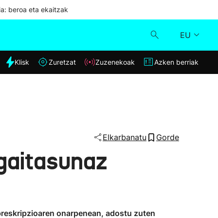
ia: beroa eta ekaitzak
EU
dia
Klisk
Zuretzat
Zuzenekoak
Azken berriak
Klisk
Zuzenekoak
Zuretzat
Elkarbanatu
Gorde
 gaitasunaz
Azken berriak
 preskripzioaren onarpenean, adostu zuten