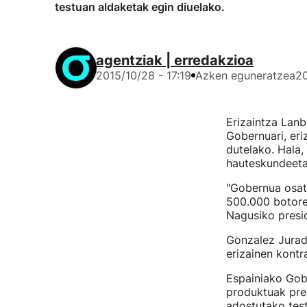
testuan aldaketak egin diuelako.
agentziak | erredakzioa
2015/10/28 - 17:19
Azken eguneratzea
20
Erizaintza Lanb
Gobernuari, eri
dutelako. Hala,
hauteskundeetan
"Gobernua osat
500.000 botore
Nagusiko presi
Gonzalez Jurado
erizainen kontr
Espainiako Gobe
produktuak pres
adostutako test