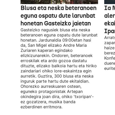
Blusa eta neska beteranoen
Ia 
eguna ospatu dute larunbat
ale
honetan Gasteizko jaietan
eka
Gasteizko nagusiek blusa eta neska
Ipa
beteranoen eguna ospatu dute larunbat
Arrat
honetan. Jardunaldia 09:00etan hasi
zapar
da, San Migel elizako Andre Maria
haize
Zuriaren kaperan egindako
berez
elizkizunarekin. Ondoren, beteranoek
Konfe
erroskilak eta ardo gozoa dastatu
duene
dituzte, elizako balkoia hartu eta hiriko
eurit
zaindariari ohiko lore-eskaintza egin
aurretik. Guztira, 300 blusa eta neska
inguruk parte hartu dute ekitaldian.
Ohorezko aurreskuaren ostean,
eguneko protagonistak Artepan
okindegira joan dira, ohiko 'txoripan'-
ez gozatzera, musika banda
ezberdinen erritmora.