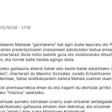
15/10/28 - 17:19
idearen Mahaiak "gaiztakeria" bat egin duela leporatu dio 
zainen preskripzioaren onarpenean adostutako testua erres
 ohartarazi diote milioi batetik gora oto mobilizatuko dituzt
, eta horrek kalte handia egingo diola.
zeko gaitasuna alderdi batek edo beste batek edukitzeko 
kin", ohartarazi du Maximo Gonzalez Jurado Erizaintzaren 
denteak, Satse sindikatuarekin batera Mahaia osatzen duen
k prentsaurrekoa eman du eta iragarri du ekintzak jarriko 
ako "traizioa" salatzeko.
rnuak aurreko ostiralean onartu zuen erizainei sendagaia
kribatzeko gaitasuna ematen dien dekretua, eta erizainek k
ua "aldatu" egin zuela Ministroen Kontseiluak.