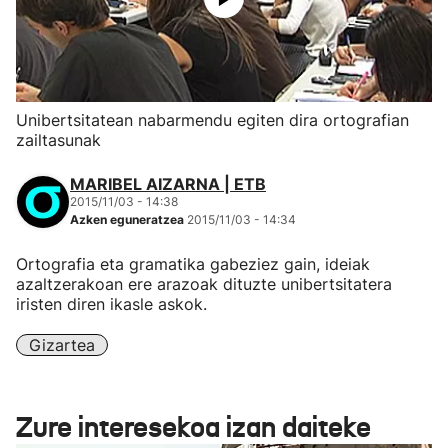
Unibertsitatean nabarmendu egiten dira ortografian
zailtasunak
MARIBEL AIZARNA | ETB
2015/11/03 - 14:38
Azken eguneratzea
2015/11/03 - 14:34
Ortografia eta gramatika gabeziez gain, ideiak
azaltzerakoan ere arazoak dituzte unibertsitatera
iristen diren ikasle askok.
Gizartea
Zure interesekoa izan daiteke