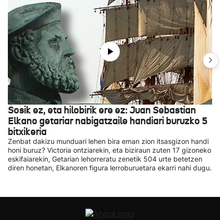
Sosik ez, eta hilobirik ere ez: Juan Sebastian
Elkano getariar nabigatzaile handiari buruzko 5
bitxikeria
Zenbat dakizu munduari lehen bira eman zion itsasgizon handi
honi buruz? Victoria ontziarekin, eta biziraun zuten 17 gizoneko
eskifaiarekin, Getarian lehorreratu zenetik 504 urte betetzen
diren honetan, Elkanoren figura lerroburuetara ekarri nahi dugu.