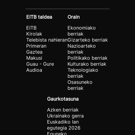
EITB taldea
Orain
EITB
Ekonomiako
Kirolak
berriak
Telebista nahieran
Gizarteko berriak
Primeran
Nazioarteko
Gaztea
berriak
Makusi
Politikako berriak
Guau - Gure
Kulturako berriak
Audioa
Teknologiako
berriak
Osasuneko
berriak
Gaurkotasuna
Azken berriak
Ukrainako gerra
Euskadiko lan
egutegia 2026
Eguneko