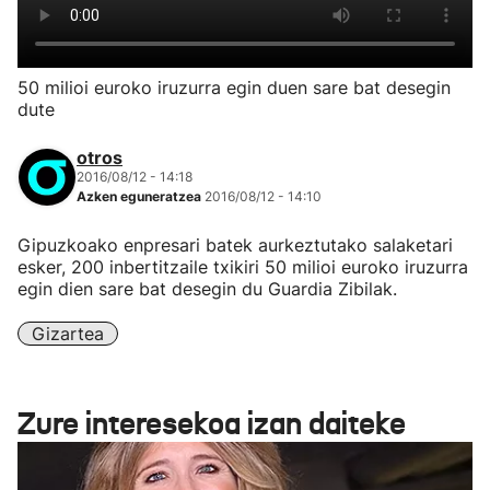
50 milioi euroko iruzurra egin duen sare bat desegin
dute
otros
2016/08/12 - 14:18
Azken eguneratzea
2016/08/12 - 14:10
Gipuzkoako enpresari batek aurkeztutako salaketari
esker, 200 inbertitzaile txikiri 50 milioi euroko iruzurra
egin dien sare bat desegin du Guardia Zibilak.
Gizartea
Zure interesekoa izan daiteke