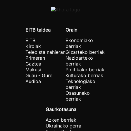
EITB taldea
Orain
EITB
Ekonomiako
Kirolak
berriak
Telebista nahieran
Gizarteko berriak
Primeran
Nazioarteko
Gaztea
berriak
Makusi
Politikako berriak
Guau - Gure
Kulturako berriak
Audioa
Teknologiako
berriak
Osasuneko
berriak
Gaurkotasuna
Azken berriak
Ukrainako gerra