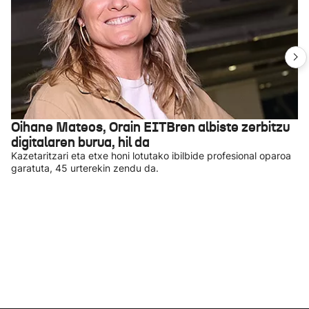
Oihane Mateos, Orain EITBren albiste zerbitzu
digitalaren burua, hil da
Kazetaritzari eta etxe honi lotutako ibilbide profesional oparoa
garatuta, 45 urterekin zendu da.