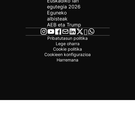
Euskadiko lan
egutegia 2026
Eguneko
albisteak
AEB eta Trump
Pribatutasun politika
Lege oharra
Cookie politika
Cookieen konfigurazioa
Harremana