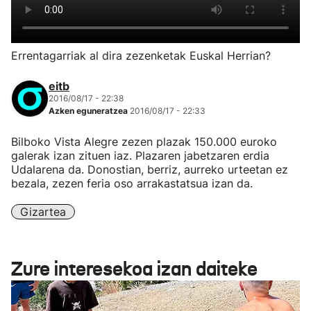
Errentagarriak al dira zezenketak Euskal Herrian?
eitb
2016/08/17 - 22:38
Azken eguneratzea
2016/08/17 - 22:33
Bilboko Vista Alegre zezen plazak 150.000 euroko
galerak izan zituen iaz. Plazaren jabetzaren erdia
Udalarena da. Donostian, berriz, aurreko urteetan ez
bezala, zezen feria oso arrakastatsua izan da.
Gizartea
Zure interesekoa izan daiteke