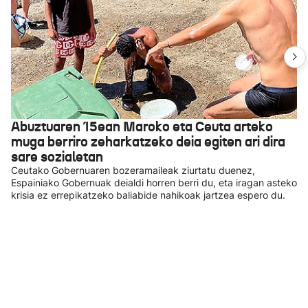
Abuztuaren 15ean Maroko eta Ceuta arteko
muga berriro zeharkatzeko deia egiten ari dira
sare sozialetan
Ceutako Gobernuaren bozeramaileak ziurtatu duenez,
Espainiako Gobernuak deialdi horren berri du, eta iragan asteko
krisia ez errepikatzeko baliabide nahikoak jartzea espero du.