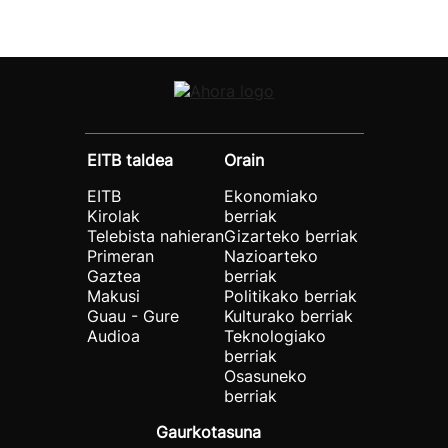
EITB taldea
Orain
EITB
Ekonomiako
Kirolak
berriak
Telebista nahieran
Gizarteko berriak
Primeran
Nazioarteko
Gaztea
berriak
Makusi
Politikako berriak
Guau - Gure
Kulturako berriak
Audioa
Teknologiako
berriak
Osasuneko
berriak
Gaurkotasuna