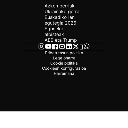
Azken berriak
Ukrainako gerra
Euskadiko lan
egutegia 2026
Eguneko
albisteak
AEB eta Trump
Pribatutasun politika
Lege oharra
Cookie politika
Cookieen konfigurazioa
Harremana