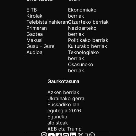
EITB
Ekonomiako
Kirolak
berriak
Telebista nahieran
Gizarteko berriak
Primeran
Nazioarteko
Gaztea
berriak
Makusi
Politikako berriak
Guau - Gure
Kulturako berriak
Audioa
Teknologiako
berriak
Osasuneko
berriak
Gaurkotasuna
Azken berriak
Ukrainako gerra
Euskadiko lan
egutegia 2026
Eguneko
albisteak
AEB eta Trump