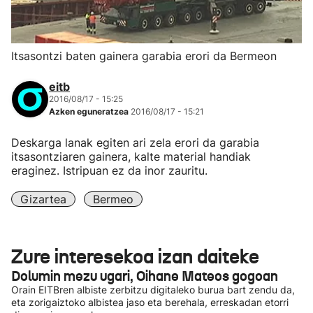
Itsasontzi baten gainera garabia erori da Bermeon
eitb
2016/08/17 - 15:25
Azken eguneratzea
2016/08/17 - 15:21
Deskarga lanak egiten ari zela erori da garabia
itsasontziaren gainera, kalte material handiak
eraginez. Istripuan ez da inor zauritu.
Gizartea
Bermeo
Zure interesekoa izan daiteke
Dolumin mezu ugari, Oihane Mateos gogoan
Orain EITBren albiste zerbitzu digitaleko burua bart zendu da,
eta zorigaiztoko albistea jaso eta berehala, erreskadan etorri