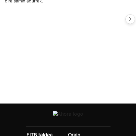
dira samin agurrak.
EITB taldea
Orain