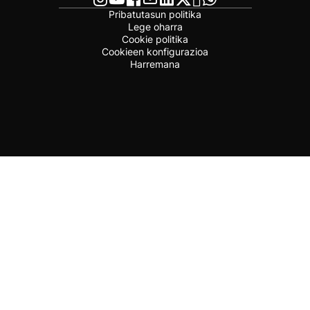
Pribatutasun politika
Lege oharra
Cookie politika
Cookieen konfigurazioa
Harremana