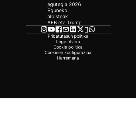
egutegia 2026
Eguneko
albisteak
AEB eta Trump
Pribatutasun politika
Lege oharra
Cookie politika
Cookieen konfigurazioa
Harremana