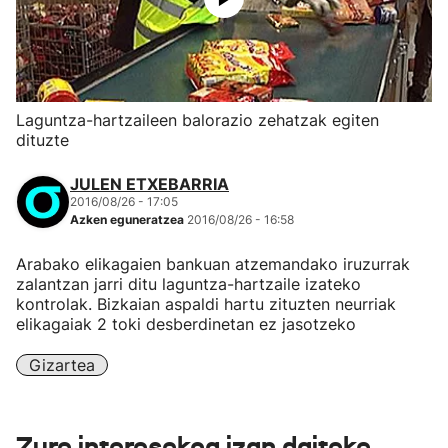
Laguntza-hartzaileen balorazio zehatzak egiten
dituzte
JULEN ETXEBARRIA
2016/08/26 - 17:05
Azken eguneratzea
2016/08/26 - 16:58
Arabako elikagaien bankuan atzemandako iruzurrak
zalantzan jarri ditu laguntza-hartzaile izateko
kontrolak. Bizkaian aspaldi hartu zituzten neurriak
elikagaiak 2 toki desberdinetan ez jasotzeko
Gizartea
Zure interesekoa izan daiteke