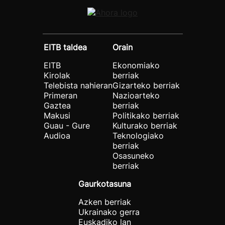
EITB taldea
Orain
EITB
Ekonomiako
Kirolak
berriak
Telebista nahieran
Gizarteko berriak
Primeran
Nazioarteko
Gaztea
berriak
Makusi
Politikako berriak
Guau - Gure
Kulturako berriak
Audioa
Teknologiako
berriak
Osasuneko
berriak
Gaurkotasuna
Azken berriak
Ukrainako gerra
Euskadiko lan