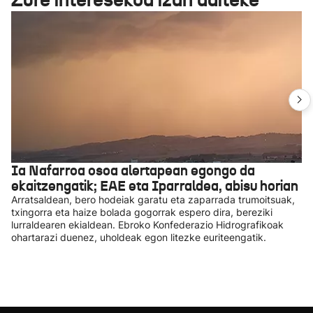
Ia Nafarroa osoa alertapean egongo da
ekaitzengatik; EAE eta Iparraldea, abisu horian
Arratsaldean, bero hodeiak garatu eta zaparrada trumoitsuak,
txingorra eta haize bolada gogorrak espero dira, bereziki
lurraldearen ekialdean. Ebroko Konfederazio Hidrografikoak
ohartarazi duenez, uholdeak egon litezke euriteengatik.