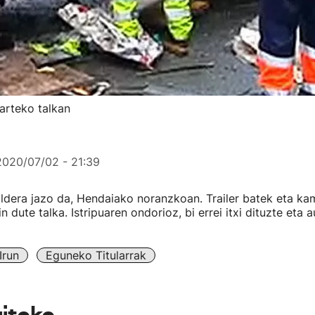
n arteko talkan
2020/07/02 - 21:39
aldera jazo da, Hendaiako noranzkoan. Trailer batek eta ka
n dute talka. Istripuaren ondorioz, bi errei itxi dituzte eta a
Irun
Eguneko Titularrak