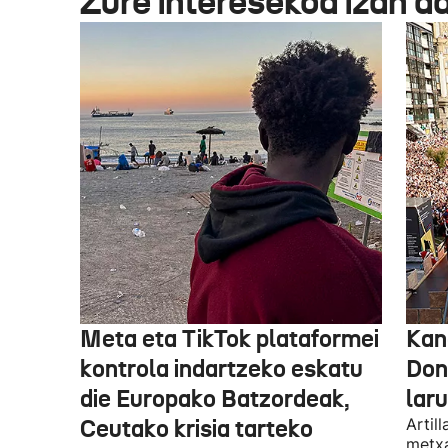
Zure interesekoa izan d
Meta eta TikTok plataformei
Kan
kontrola indartzeko eskatu
Don
die Europako Batzordeak,
lar
Ceutako krisia tarteko
Artil
metxa