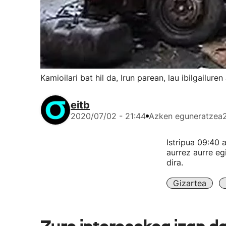
Kamioilari bat hil da, Irun parean, lau ibilgailure
eitb
2020/07/02 - 21:44
Azken eguneratzea
Istripua 09:40 
aurrez aurre egi
dira.
Gizartea