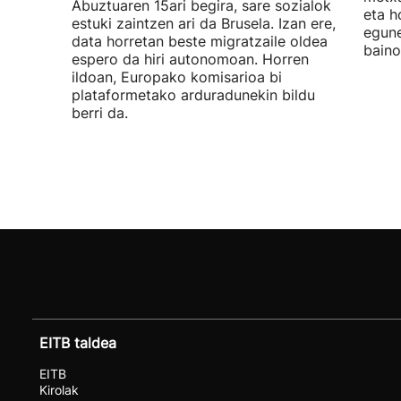
Abuztuaren 15ari begira, sare sozialok
eta h
estuki zaintzen ari da Brusela. Izan ere,
egune
data horretan beste migratzaile oldea
baino
espero da hiri autonomoan. Horren
ildoan, Europako komisarioa bi
plataformetako arduradunekin bildu
berri da.
EITB taldea
EITB
Kirolak