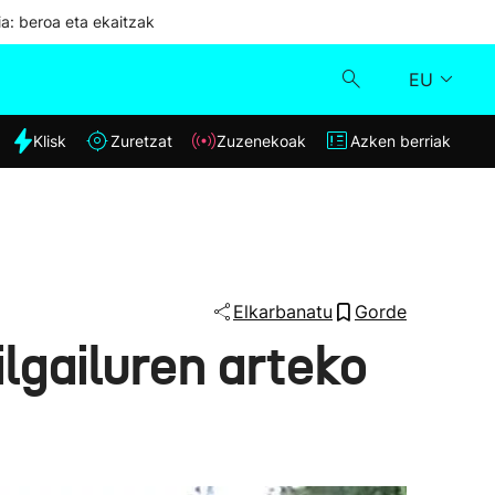
ia: beroa eta ekaitzak
EU
dia
Klisk
Zuretzat
Zuzenekoak
Azken berriak
Klisk
Zuzenekoak
Zuretzat
Elkarbanatu
Gorde
bilgailuren arteko
Azken berriak