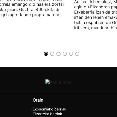
Aurten, lehen aldiz, 
orrela emango dio hasiera zortzi
egin du Elkanoren pa
ko jaiari. Guztira, 400 ekitaldi
Etxeberria izan da tr
 gehiago daude programatuta.
irten den lehen emak
behin ospatzen du Ge
iritsiera, munduari bi
Orain
Ekonomiako berriak
Gizarteko berriak