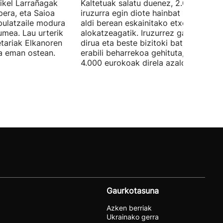
Mikel Larrañagak
Kaltetuak salatu duenez, 2.000 eurok
pera, eta Saioa
iruzurra egin diote hainbat pertsonari
ipulatzaile modura
aldi berean eskainitako etxebizitza b
umea. Lau urterik
alokatzeagatik. Iruzurrez galdutako
tariak Elkanoren
dirua eta beste bizitoki bat alokatze
ra eman ostean.
erabili beharrekoa gehituta, galerak
4.000 eurokoak direla azaldu du.
Gaurkotasuna
Azken berriak
Ukrainako gerra