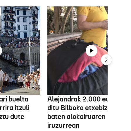
ri buelta
Alejandrak 2.000 euro gal
rira itzuli
ditu Bilboko etxebizitza
ztu dute
baten alokairuaren
iruzurrean