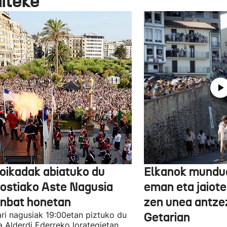
aiteke
oikadak abiatuko du
Elkanok mundua
ostiako Aste Nagusia
eman eta jaioter
unbat honetan
zen unea antze
lari nagusiak 19:00etan piztuko du
Getarian
 Alderdi Ederreko lorategietan,