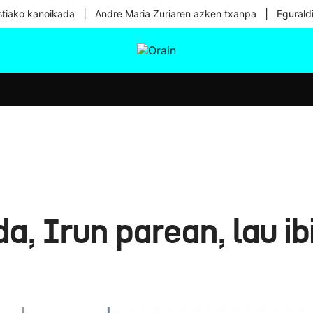
|
|
tiako kanoikada
Andre Maria Zuriaren azken txanpa
Egurald
tura
Ikusmiran
Egural
Osasuna
Teknologia
 da, Irun parean, lau i