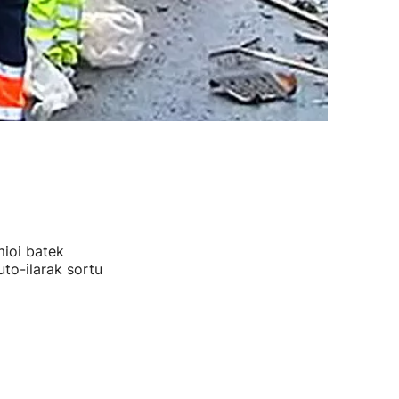
mioi batek
uto-ilarak sortu