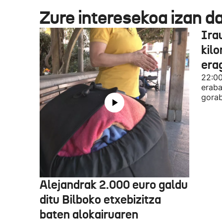
Zure interesekoa izan d
Ira
kil
era
22:00
eraba
gorab
Alejandrak 2.000 euro galdu
ditu Bilboko etxebizitza
baten alokairuaren