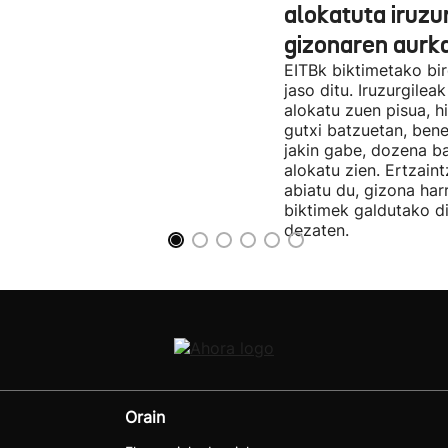
alokatuta iruzu
gizonaren aurk
EITBk biktimetako bir
jaso ditu. Iruzurgilea
alokatu zuen pisua, h
gutxi batzuetan, ben
jakin gabe, dozena ba
alokatu zien. Ertzain
abiatu du, gizona har
biktimek galdutako d
dezaten.
Orain