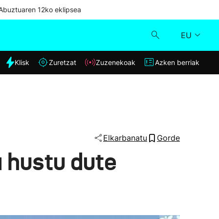
Abuztuaren 12ko eklipsea
EU
dia
Klisk
Zuretzat
Zuzenekoak
Azken berriak
Klisk
Zuzenekoak
Zuretzat
Elkarbanatu
Gorde
a hustu dute
Azken berriak