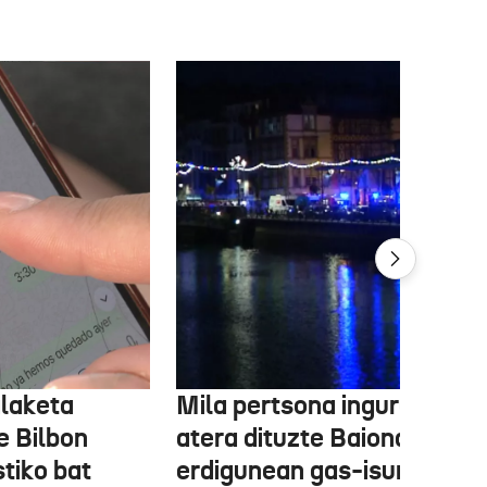
alaketa
Mila pertsona inguru etxeti
e Bilbon
atera dituzte Baionako
stiko bat
erdigunean gas-isuri baten