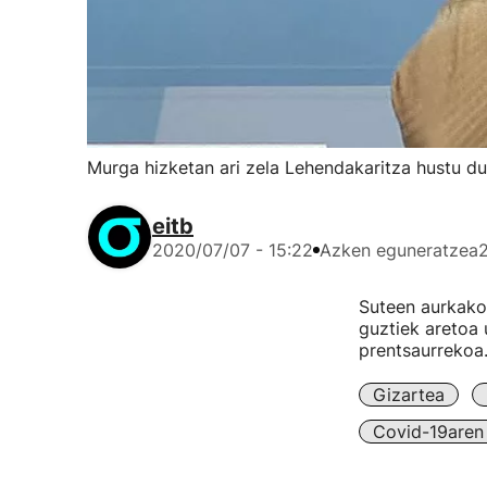
Murga hizketan ari zela Lehendakaritza hustu du
eitb
2020/07/07 - 15:22
Azken eguneratzea
Suteen aurkako 
guztiek aretoa 
prentsaurrekoa
Gizartea
Covid-19aren 