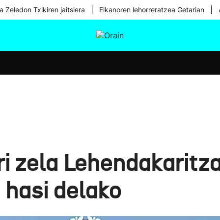
|
|
a Zeledon Txikiren jaitsiera
Elkanoren lehorreratzea Getarian
tura
Ikusmiran
Egural
Osasuna
Teknologia
i zela Lehendakaritz
 hasi delako