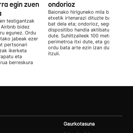
rra egin zuen
ondorioz
a
Baionako hiriguneko mila bizilagun
etxetik irtenarazi dituzte bart, gas-ih
en testigantzak
bat dela eta; ondorioz, segurtasun
k Airbnb bidez
dispositibo handia aktibatu behar iza
iru egunez. Ordu
dute. Suhiltzaileek 100 metroko
etako jabeak ezer
perimetroa itxi dute, eta goizaldeko
t pertsonari
ordu bata arte ezin izan dute etxera
tzak ikerketa
itzuli.
rapatu eta
irua berreskura
Gaurkotasuna