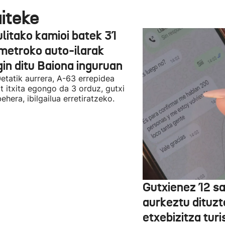
aiteke
ulitako kamioi batek 31
ometroko auto-ilarak
gin ditu Baiona inguruan
etatik aurrera, A-63 errepidea
t itxita egongo da 3 orduz, gutxi
ehera, ibilgailua erretiratzeko.
Gutxienez 12 s
aurkeztu dituzt
etxebizitza turi