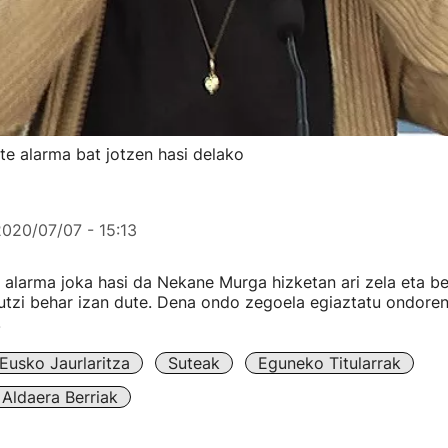
te alarma bat jotzen hasi delako
2020/07/07 - 15:13
alarma joka hasi da Nekane Murga hizketan ari zela eta be
utzi behar izan dute. Dena ondo zegoela egiaztatu ondore
.
Eusko Jaurlaritza
Suteak
Eguneko Titularrak
Aldaera Berriak