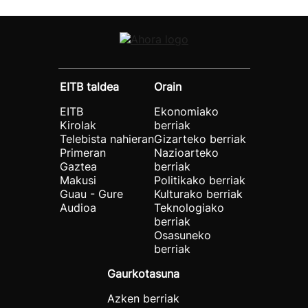
EITB taldea
Orain
EITB
Ekonomiako
Kirolak
berriak
Telebista nahieran
Gizarteko berriak
Primeran
Nazioarteko
Gaztea
berriak
Makusi
Politikako berriak
Guau - Gure
Kulturako berriak
Audioa
Teknologiako
berriak
Osasuneko
berriak
Gaurkotasuna
Azken berriak