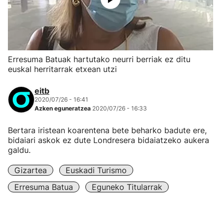
Erresuma Batuak hartutako neurri berriak ez ditu
euskal herritarrak etxean utzi
eitb
2020/07/26 - 16:41
Azken eguneratzea
2020/07/26 - 16:33
Bertara iristean koarentena bete beharko badute ere,
bidaiari askok ez dute Londresera bidaiatzeko aukera
galdu.
Gizartea
Euskadi Turismo
Erresuma Batua
Eguneko Titularrak