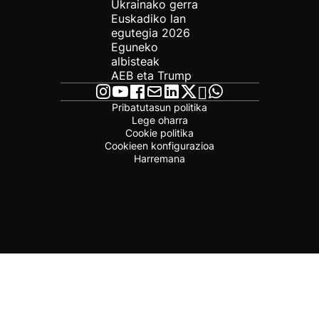
Ukrainako gerra
Euskadiko lan
egutegia 2026
Eguneko
albisteak
AEB eta Trump
Pribatutasun politika
Lege oharra
Cookie politika
Cookieen konfigurazioa
Harremana