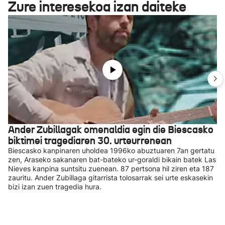
Zure interesekoa izan daiteke
Ander Zubillagak omenaldia egin die Biescasko
biktimei tragediaren 30. urteurrenean
Biescasko kanpinaren uholdea 1996ko abuztuaren 7an gertatu
zen, Araseko sakanaren bat-bateko ur-goraldi bikain batek Las
Nieves kanpina suntsitu zuenean. 87 pertsona hil ziren eta 187
zauritu. Ander Zubillaga gitarrista tolosarrak sei urte eskasekin
bizi izan zuen tragedia hura.