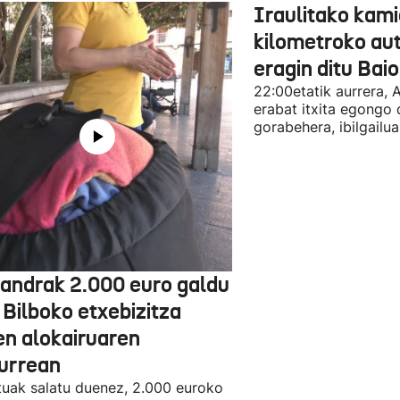
Iraulitako kami
kilometroko aut
eragin ditu Bai
22:00etatik aurrera, 
erabat itxita egongo 
gorabehera, ibilgailua
jandrak 2.000 euro galdu
 Bilboko etxebizitza
en alokairuaren
zurrean
tuak salatu duenez, 2.000 euroko