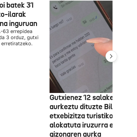
oi batek 31
o-ilarak
ona inguruan
A-63 errepidea
da 3 orduz, gutxi
 erretiratzeko.
Gutxienez 12 salaketa
aurkeztu dituzte Bilbon
etxebizitza turistiko bat
alokatuta iruzurra egin zue
gizonaren aurka