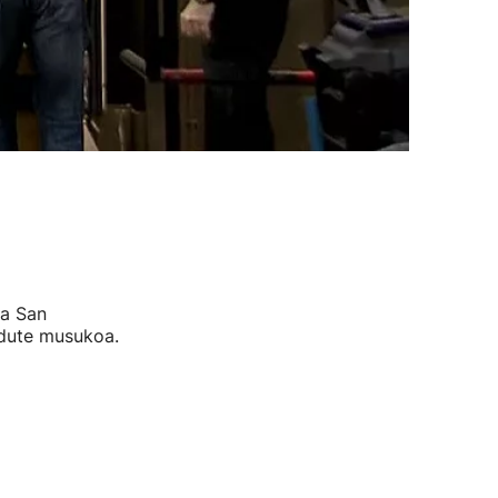
ta San
 dute musukoa.