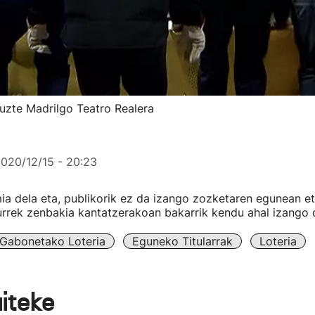
uzte Madrilgo Teatro Realera
020/12/15 - 20:23
a dela eta, publikorik ez da izango zozketaren egunean e
urrek zenbakia kantatzerakoan bakarrik kendu ahal izango
Gabonetako Loteria
Eguneko Titularrak
Loteria
aiteke