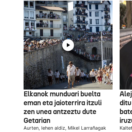
Elkanok munduari buelta
Ale
eman eta jaioterrira itzuli
ditu
zen unea antzeztu dute
bat
Getarian
iru
Aurten, lehen aldiz, Mikel Larrañagak
Kalte