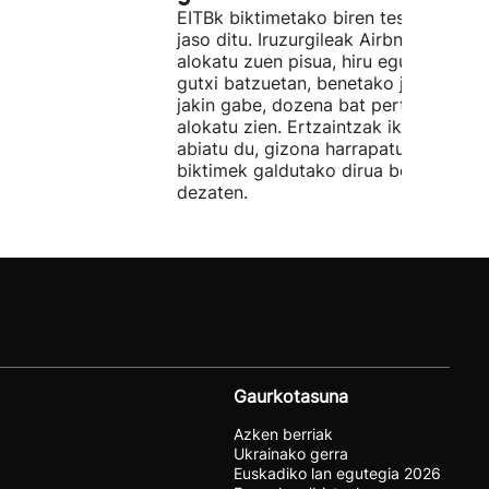
EITBk biktimetako biren testigantzak
jaso ditu. Iruzurgileak Airbnb bidez
alokatu zuen pisua, hiru egunez. Ordu
gutxi batzuetan, benetako jabeak eze
jakin gabe, dozena bat pertsonari
alokatu zien. Ertzaintzak ikerketa
abiatu du, gizona harrapatu eta
biktimek galdutako dirua berreskura
dezaten.
Gaurkotasuna
Azken berriak
Ukrainako gerra
Euskadiko lan egutegia 2026