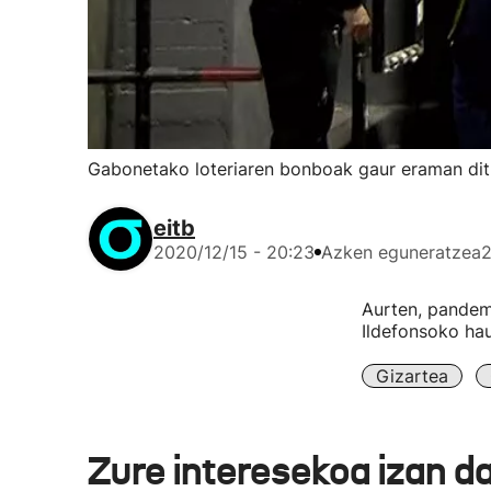
Gabonetako loteriaren bonboak gaur eraman dit
eitb
2020/12/15 - 20:23
Azken eguneratzea
2
Aurten, pandemi
Ildefonsoko ha
Gizartea
Zure interesekoa izan d