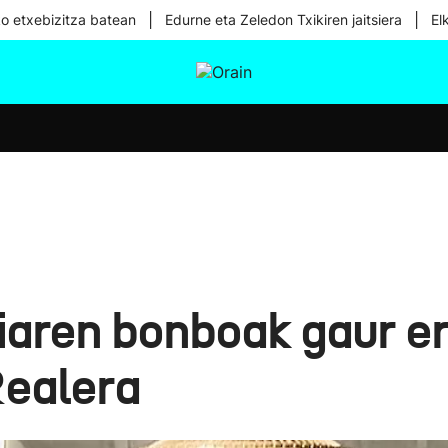
|
|
ko etxebizitza batean
Edurne eta Zeledon Txikiren jaitsiera
El
tura
Ikusmiran
Egural
Osasuna
Teknologia
iaren bonboak gaur e
Realera