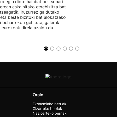
rra egin diote hainbat pertsonari
berean eskainitako etxebizitza bat
tzeagatik. Iruzurrez galdutako
 eta beste bizitoki bat alokatzeko
li beharrekoa gehituta, galerak
 eurokoak direla azaldu du.
Orain
Ekonomiako berriak
Gizarteko berriak
Nazioarteko berriak