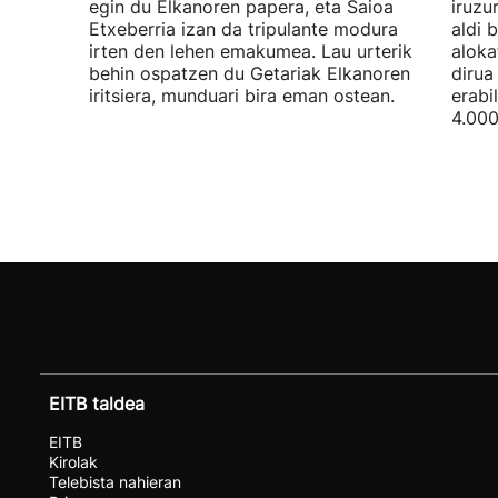
egin du Elkanoren papera, eta Saioa
iruzu
Etxeberria izan da tripulante modura
aldi 
irten den lehen emakumea. Lau urterik
aloka
behin ospatzen du Getariak Elkanoren
dirua
iritsiera, munduari bira eman ostean.
erabi
4.000
EITB taldea
EITB
Kirolak
Telebista nahieran