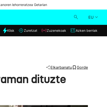
kanoren lehorreratzea Getarian
EU
dia
Klisk
Zuretzat
Zuzenekoak
Azken berriak
Klisk
Zuzenekoak
Zuretzat
Elkarbanatu
Gorde
raman dituzte
Azken berriak