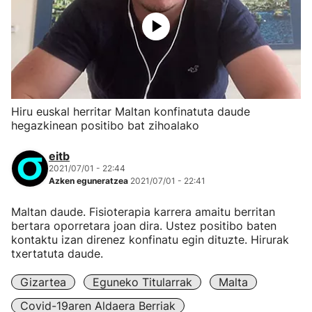
Hiru euskal herritar Maltan konfinatuta daude
hegazkinean positibo bat zihoalako
eitb
2021/07/01 - 22:44
Azken eguneratzea
2021/07/01 - 22:41
Maltan daude. Fisioterapia karrera amaitu berritan
bertara oporretara joan dira. Ustez positibo baten
kontaktu izan direnez konfinatu egin dituzte. Hirurak
txertatuta daude.
Gizartea
Eguneko Titularrak
Malta
Covid-19aren Aldaera Berriak