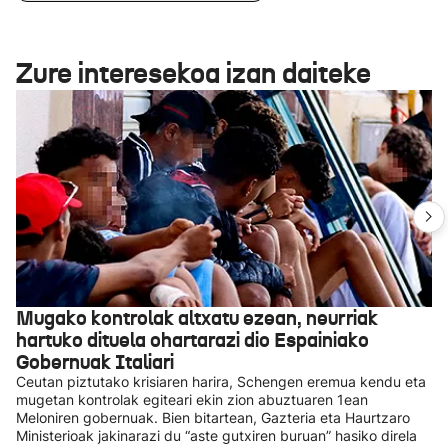
Zure interesekoa izan daiteke
Mugako kontrolak altxatu ezean, neurriak
hartuko dituela ohartarazi dio Espainiako
Gobernuak Italiari
Ceutan piztutako krisiaren harira, Schengen eremua kendu eta
mugetan kontrolak egiteari ekin zion abuztuaren 1ean
Meloniren gobernuak. Bien bitartean, Gazteria eta Haurtzaro
Ministerioak jakinarazi du “aste gutxiren buruan” hasiko direla