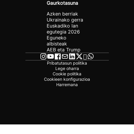
Gaurkotasuna
Azken berriak
Ukrainako gerra
Euskadiko lan
egutegia 2026
Eguneko
albisteak
AEB eta Trump
Pribatutasun politika
Lege oharra
Cookie politika
Cookieen konfigurazioa
Harremana