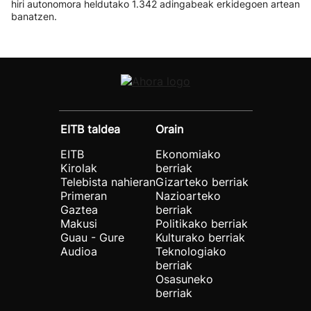
hiri autonomora heldutako 1.342 adingabeak erkidegoen artean
banatzen.
EITB taldea
Orain
EITB
Ekonomiako
Kirolak
berriak
Telebista nahieran
Gizarteko berriak
Primeran
Nazioarteko
Gaztea
berriak
Makusi
Politikako berriak
Guau - Gure
Kulturako berriak
Audioa
Teknologiako
berriak
Osasuneko
berriak