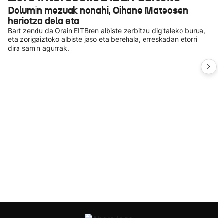
Dolumin mezuak nonahi, Oihane Mateosen
heriotza dela eta
Bart zendu da Orain EITBren albiste zerbitzu digitaleko burua,
eta zorigaiztoko albiste jaso eta berehala, erreskadan etorri
dira samin agurrak.