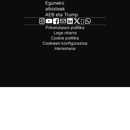
Eguneko
albisteak
AEB eta Trump
Pribatutasun politika
Lege oharra
Cookie politika
Cookieen konfigurazioa
Harremana