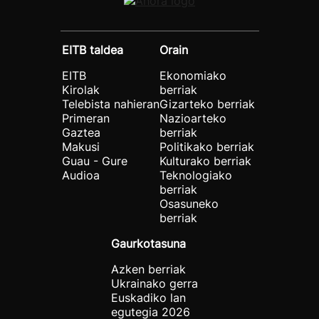
EITB taldea
Orain
EITB
Ekonomiako
Kirolak
berriak
Telebista nahieran
Gizarteko berriak
Primeran
Nazioarteko
Gaztea
berriak
Makusi
Politikako berriak
Guau - Gure
Kulturako berriak
Audioa
Teknologiako
berriak
Osasuneko
berriak
Gaurkotasuna
Azken berriak
Ukrainako gerra
Euskadiko lan
egutegia 2026