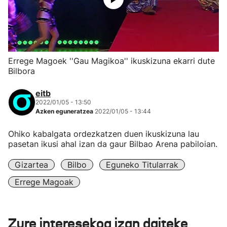
Errege Magoek ''Gau Magikoa'' ikuskizuna ekarri dute
Bilbora
eitb
2022/01/05 - 13:50
Azken eguneratzea
2022/01/05 - 13:44
Ohiko kabalgata ordezkatzen duen ikuskizuna lau
pasetan ikusi ahal izan da gaur Bilbao Arena pabiloian.
Gizartea
Bilbo
Eguneko Titularrak
Errege Magoak
Zure interesekoa izan daiteke