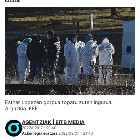
lotuta.
Esther Lopezen gorpua topatu zuten ingurua.
Argazkia: EFE
AGENTZIAK | EITB MEDIA
2022/02/07 - 21:40
Azken eguneratzea
2022/02/07 - 21:40