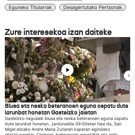
Eguneko Titularrak
Desagertutako Pertsonak
Zure interesekoa izan daiteke
Blusa eta neska beteranoen eguna ospatu dute
larunbat honetan Gasteizko jaietan
Gasteizko nagusiek blusa eta neska beteranoen eguna ospatu
dute larunbat honetan. Jardunaldia 09:00etan hasi da, San
Migel elizako Andre Maria Zuriaren kaperan egindako
elizkizunarekin. Ondoren, beteranoek erroskillak eta ardo