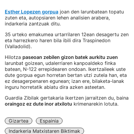
Esther Lopezen gorpua
joan den larunbatean topatu
zuten eta, autopsiaren lehen analisien arabera,
indarkeria zantzuak ditu.
35 urteko emakumea urtarrilaren 12ean desagertu zen
eta harrezkero haren bila ibili dira Traspinedon
(Valladolid).
Hilotza
paseoan zebilen gizon batek aurkitu zuen
larunbat goizean, udalerriaren kanpoaldeko finka
batean, N-122 errepidearen ondoan. Ikertzaileek uste
dute gorpua egun horretan bertan utzi zutela han, eta
ez desagerpenaren egunean; izan ere, bilaketa-lanak
inguru horretatik abiatu dira azken asteetan.
Guardia Zibilak gertakaria ikertzen jarraitzen du, baina
oraingoz ez dute inor atxilotu
krimenarekin lotuta.
Gizartea
Espainia
Indarkeria Matxistaren Biktimak