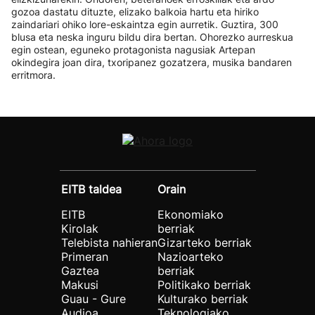
gozoa dastatu dituzte, elizako balkoia hartu eta hiriko
zaindariari ohiko lore-eskaintza egin aurretik. Guztira, 300
blusa eta neska inguru bildu dira bertan. Ohorezko aurreskua
egin ostean, eguneko protagonista nagusiak Artepan
okindegira joan dira, txoripanez gozatzera, musika bandaren
erritmora.
EITB taldea
Orain
EITB
Ekonomiako
Kirolak
berriak
Telebista nahieran
Gizarteko berriak
Primeran
Nazioarteko
Gaztea
berriak
Makusi
Politikako berriak
Guau - Gure
Kulturako berriak
Audioa
Teknologiako