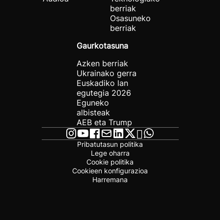
berriak
Osasuneko
berriak
Gaurkotasuna
Azken berriak
Ukrainako gerra
Euskadiko lan
egutegia 2026
Eguneko
albisteak
AEB eta Trump
Pribatutasun politika
Lege oharra
Cookie politika
Cookieen konfigurazioa
Harremana