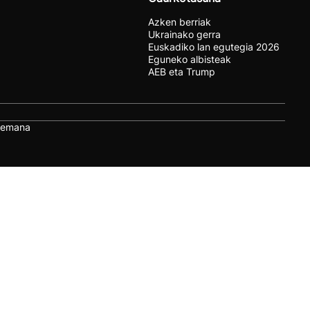
Azken berriak
Ukrainako gerra
Euskadiko lan egutegia 2026
Eguneko albisteak
AEB eta Trump
remana