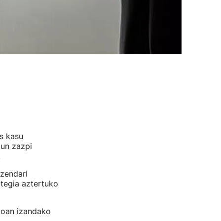
s kasu
gun zazpi
.
uzendari
tegia aztertuko
ioan izandako