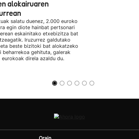
en alokairuaren
zurrean
tuak salatu duenez, 2.000 euroko
rra egin diote hainbat pertsonari
berean eskainitako etxebizitza bat
tzeagatik. Iruzurrez galdutako
 eta beste bizitoki bat alokatzeko
li beharrekoa gehituta, galerak
 eurokoak direla azaldu du.
Orain