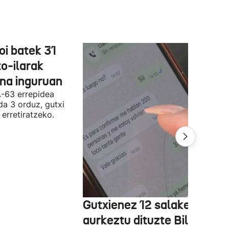
oi batek 31
o-ilarak
ona inguruan
A-63 errepidea
da 3 orduz, gutxi
 erretiratzeko.
Gutxienez 12 salaketa
aurkeztu dituzte Bilbon