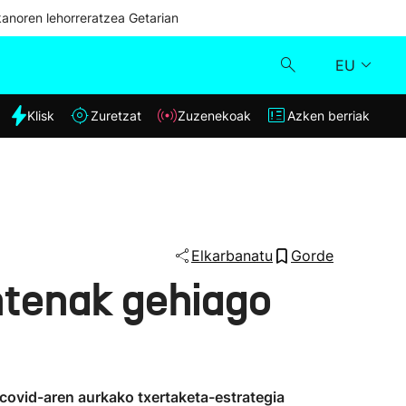
kanoren lehorreratzea Getarian
EU
dia
Klisk
Zuretzat
Zuzenekoak
Azken berriak
Klisk
Zuzenekoak
Zuretzat
Elkarbanatu
Gorde
ntenak gehiago
Azken berriak
covid-aren aurkako txertaketa-estrategia