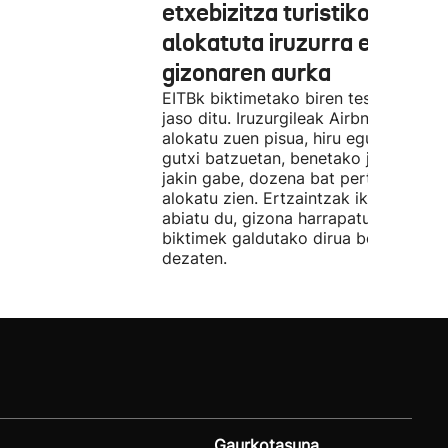
etxebizitza turistiko bat
alokatuta iruzurra egin zue
gizonaren aurka
EITBk biktimetako biren testigantzak
jaso ditu. Iruzurgileak Airbnb bidez
alokatu zuen pisua, hiru egunez. Ordu
gutxi batzuetan, benetako jabeak eze
jakin gabe, dozena bat pertsonari
alokatu zien. Ertzaintzak ikerketa
abiatu du, gizona harrapatu eta
biktimek galdutako dirua berreskura
dezaten.
Gaurkotasuna