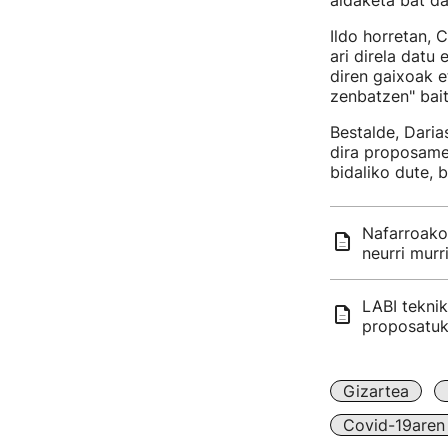
aldaketa bat da
Ildo horretan, 
ari direla datu
diren gaixoak e
zenbatzen" bait
Bestalde, Daria
dira proposame
bidaliko dute, 
Nafarroako
neurri murr
LABI teknik
proposatuk
Gizartea
Covid-19aren 