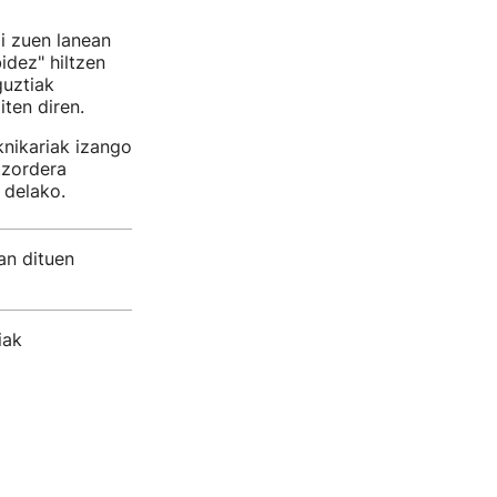
i zuen lanean
idez" hiltzen
guztiak
iten diren.
knikariak izango
tzordera
 delako.
an dituen
iak