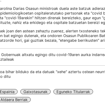
.
Carolina Darias Osasun ministroak duela aste batzuk adieraz
 epidemiologikoetan ospitaleratutako pertsonak eta "covid b
ta "covid-19arekin" hiltzen direnak bereizteko, gaur egun "
ituzte, nahiz eta erkidego eta ospitale batzuetan bereizi eg
sek joan den astean zehaztu zuenez, alerten txosteneko te
n bat egingo dutenak, eta ondoren Osasun Publikoaren Ba
batzorde hori, gai guztiak bezala, "etengabe berrikusten" ari
 Gobernuak altxatu egingo ditu covid-19aren aurka indarre
iztaileak
oa bihar bilduko da eta datuak "xehe" aztertu ostean neurr
o ditu
Espainia
Gaixotasunak
Eguneko Titularrak
Aldaera Berriak