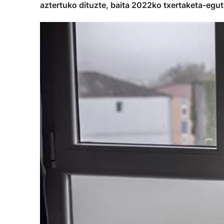
aztertuko dituzte, baita 2022ko txertaketa-egu