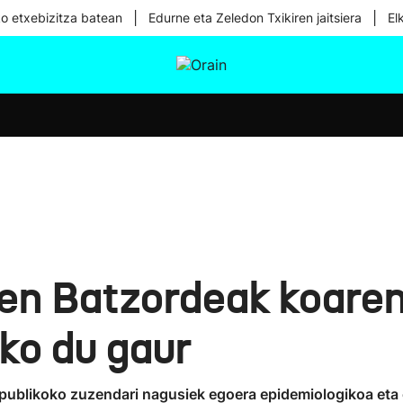
|
|
ko etxebizitza batean
Edurne eta Zeledon Txikiren jaitsiera
El
tura
Ikusmiran
Egural
Osasuna
Teknologia
en Batzordeak koare
ko du gaur
publikoko zuzendari nagusiek egoera epidemiologikoa eta 