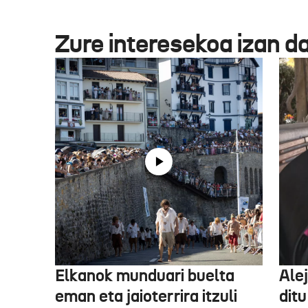
Zure interesekoa izan d
Elkanok munduari buelta
Ale
eman eta jaioterrira itzuli
ditu