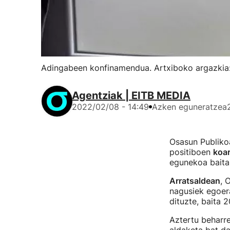
Adingabeen konfinamendua. Artxiboko argazkia:
Agentziak | EITB MEDIA
2022/02/08 - 14:49
Azken eguneratzea
Osasun Publiko
positiboen
koar
egunekoa baita,
Arratsaldean
, 
nagusiek egoer
dituzte, baita 
Aztertu beharr