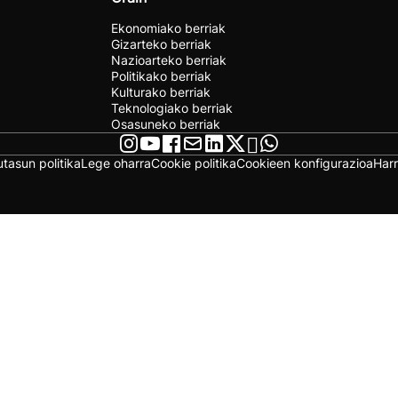
Ekonomiako berriak
Gizarteko berriak
Nazioarteko berriak
Politikako berriak
Kulturako berriak
Teknologiako berriak
Osasuneko berriak
utasun politika
Lege oharra
Cookie politika
Cookieen konfigurazioa
Har