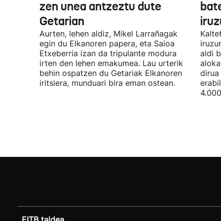
zen unea antzeztu dute
bat
Getarian
iru
Aurten, lehen aldiz, Mikel Larrañagak
Kalte
egin du Elkanoren papera, eta Saioa
iruzu
Etxeberria izan da tripulante modura
aldi 
irten den lehen emakumea. Lau urterik
aloka
behin ospatzen du Getariak Elkanoren
dirua
iritsiera, munduari bira eman ostean.
erabi
4.000
EITB taldea