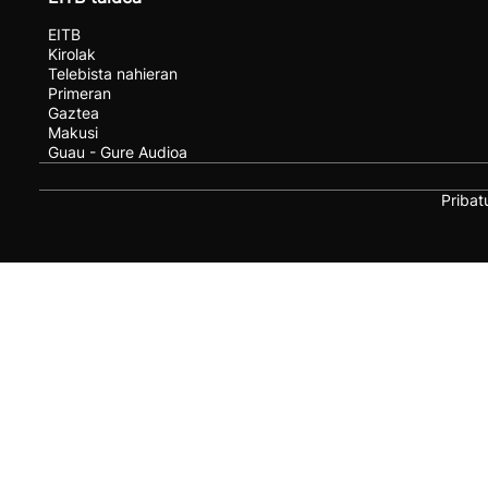
EITB
Kirolak
Telebista nahieran
Primeran
Gaztea
Makusi
Guau - Gure Audioa
Pribat