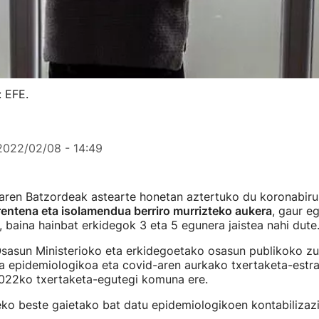
 EFE.
2022/02/08 - 14:49
aren Batzordeak astearte honetan aztertuko du koronabiru
entena eta isolamendua berriro murrizteko aukera
, gaur e
 baina hainbat erkidegok 3 eta 5 egunera jaistea nahi dute
Osasun Ministerioko eta erkidegoetako osasun publikoko z
a epidemiologikoa eta covid-aren aurkako txertaketa-estra
2022ko txertaketa-egutegi komuna ere.
eko beste gaietako bat datu epidemiologikoen kontabilizaz