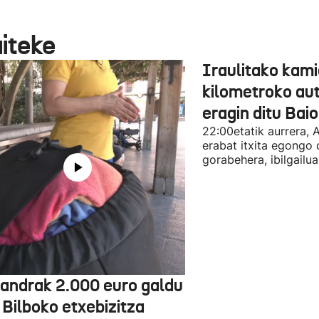
aiteke
Iraulitako kami
kilometroko aut
eragin ditu Bai
22:00etatik aurrera, 
erabat itxita egongo 
gorabehera, ibilgailua
jandrak 2.000 euro galdu
 Bilboko etxebizitza