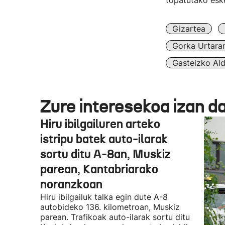
topatutako eske
Gizartea
Gorka Urtara
Gasteizko Ald
Zure interesekoa izan d
Hiru ibilgailuren arteko
istripu batek auto-ilarak
sortu ditu A-8an, Muskiz
parean, Kantabriarako
noranzkoan
Hiru ibilgailuk talka egin dute A-8
autobideko 136. kilometroan, Muskiz
parean. Trafikoak auto-ilarak sortu ditu