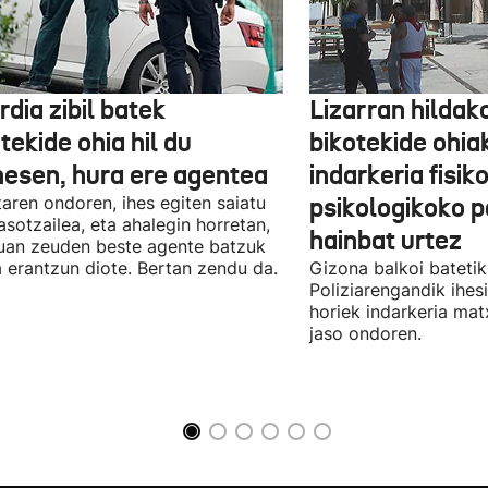
dia zibil batek
Lizarran hildak
tekide ohia hil du
bikotekide ohia
nesen, hura ere agentea
indarkeria fisik
taren ondoren, ihes egiten saiatu
psikologikoko p
asotzailea, eta ahalegin horretan,
hainbat urtez
uan zeuden beste agente batzuk
a erantzun diote. Bertan zendu da.
Gizona balkoi batetik 
Poliziarengandik ihes
horiek indarkeria mat
jaso ondoren.