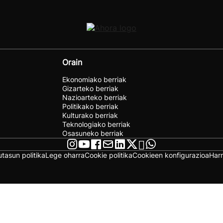
Orain
Ekonomiako berriak
Gizarteko berriak
Nazioarteko berriak
Politikako berriak
Kulturako berriak
Teknologiako berriak
Osasuneko berriak
utasun politika
Lege oharra
Cookie politika
Cookieen konfigurazioa
Har