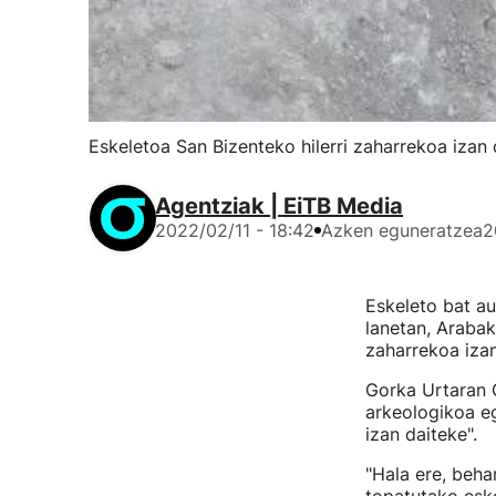
Eskeletoa San Bizenteko hilerri zaharrekoa izan
Agentziak | EiTB Media
2022/02/11 - 18:42
Azken eguneratzea
2
Eskeleto bat au
lanetan, Arabak
zaharrekoa izan
Gorka Urtaran G
arkeologikoa eg
izan daiteke".
"Hala ere, beha