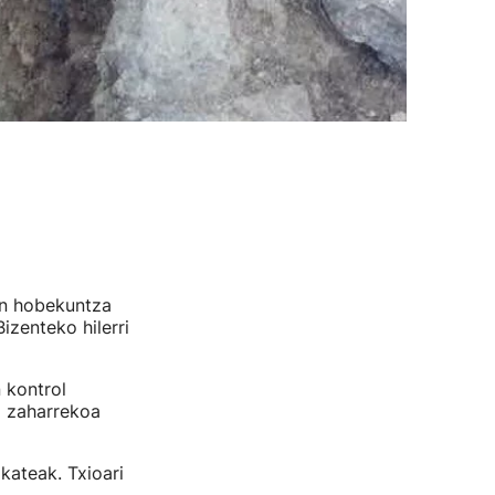
ren hobekuntza
izenteko hilerri
 kontrol
i zaharrekoa
kateak. Txioari