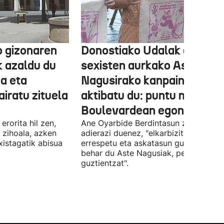
o gizonaren
Donostiako Udalak eraso
k azaldu du
sexisten aurkako Aste
oa eta
Nagusirako kanpaina
airatu zituela
aktibatu du: puntu morea
Boulevardean egongo da
erorita hil zen,
Ane Oyarbide Berdintasun zinegotzia
i zihoala, azken
adierazi duenez, "elkarbizitza,
xistagatik abisua
errespetu eta askatasun gunea izan
behar du Aste Nagusiak, pertsona
guztientzat".