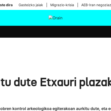
|
|
ste dira
Gasteizko jaiak
Migrazio-krisia
AEB-Iran negoziaz
tura
Ikusmiran
Egural
Osasuna
Teknologia
tu dute Etxauri plaza
obren kontrol arkeologikoa egiterakoan aurkitu dute, eta e