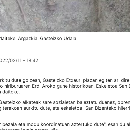
 daiteke. Argazkia: Gasteizko Udala
022/02/11 - 18:42
rkitu dute goizean, Gasteizko Etxauri plazan egiten ari di
o hiriburuaren Erdi Aroko gune historikoan. Eskeletoa San B
 daiteke.
asteizko alkateak sare sozialetan baieztatu duenez, obren
iterakoan aurkitu dute, eta eskeletoa "San Bizenteko hilerr
r bezala eta modu koordinatuan aztertuko dute", esan du al