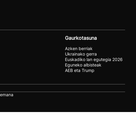
Gaurkotasuna
Azken berriak
Ukrainako gerra
Euskadiko lan egutegia 2026
Eguneko albisteak
AEB eta Trump
remana