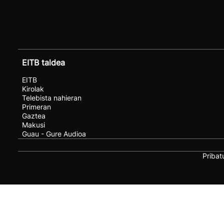
EITB taldea
EITB
Kirolak
Telebista nahieran
Primeran
Gaztea
Makusi
Guau - Gure Audioa
Pribat