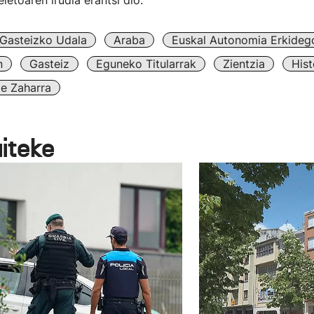
letoaren irudia erantsi dio.
Gasteizko Udala
Araba
Euskal Autonomia Erkideg
n
Gasteiz
Eguneko Titularrak
Zientzia
Hist
e Zaharra
aiteke