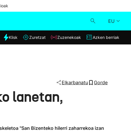
ioak
EU
dia
Klisk
Zuretzat
Zuzenekoak
Azken berriak
Klisk
Zuzenekoak
Zuretzat
Elkarbanatu
Gorde
ko lanetan,
Azken berriak
skeletoa "San Bizenteko hilerri zaharrekoa izan