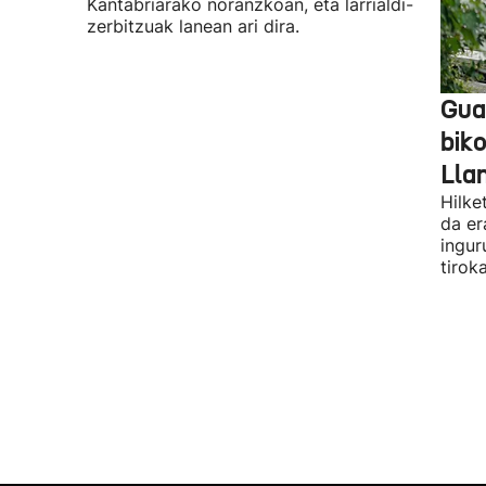
Kantabriarako noranzkoan, eta larrialdi-
zerbitzuak lanean ari dira.
Guar
biko
Lla
Hilke
da er
ingur
tirok