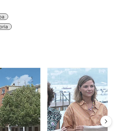
oa
oria