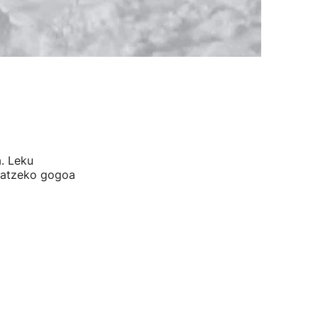
. Leku
asatzeko gogoa