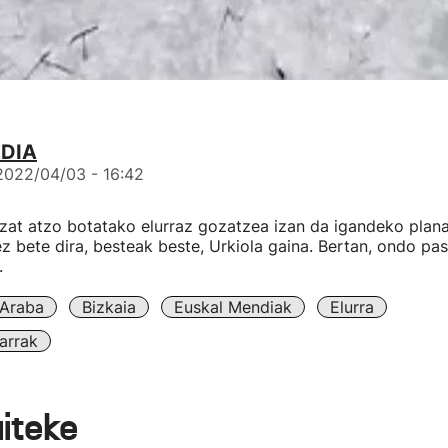
EDIA
2022/04/03 - 16:42
zat atzo botatako elurraz gozatzea izan da igandeko plana
z bete dira, besteak beste, Urkiola gaina. Bertan, ondo p
.
Araba
Bizkaia
Euskal Mendiak
Elurra
arrak
aiteke