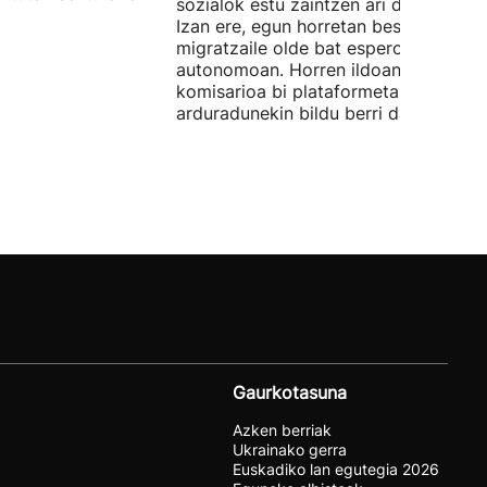
sozialok estu zaintzen ari da Brusela.
Izan ere, egun horretan beste
migratzaile olde bat espero da hiri
autonomoan. Horren ildoan, Europak
komisarioa bi plataformetako
arduradunekin bildu berri da.
Gaurkotasuna
Azken berriak
Ukrainako gerra
Euskadiko lan egutegia 2026