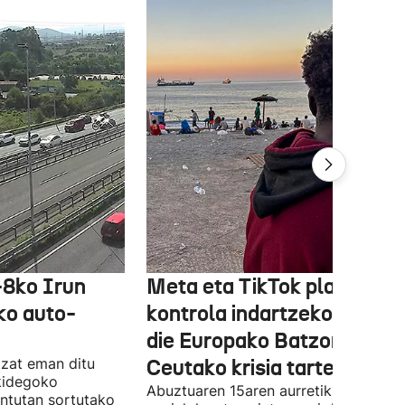
-8ko Irun
Meta eta TikTok plataform
ko auto-
kontrola indartzeko eskatu
die Europako Batzordeak,
tzat eman ditu
Ceutako krisia tarteko
kidegoko
Abuztuaren 15aren aurretik, sare
untutan sortutako