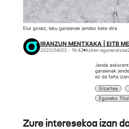
Elur gosez, leku garaienak jendez bete dira
IRANZUN MENTXAKA | EITB M
2022/04/03 - 16:42
Azken eguneratzea
Jende askorent
garaienak jende
ez da falta izan
Gizartea
Eguneko Titul
Zure interesekoa izan d