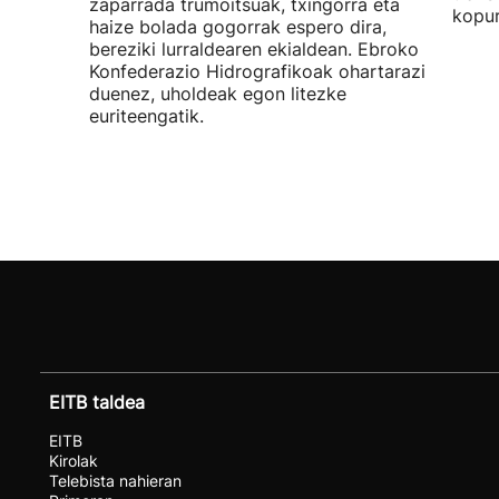
zaparrada trumoitsuak, txingorra eta
kopur
haize bolada gogorrak espero dira,
bereziki lurraldearen ekialdean. Ebroko
Konfederazio Hidrografikoak ohartarazi
duenez, uholdeak egon litezke
euriteengatik.
EITB taldea
EITB
Kirolak
Telebista nahieran