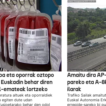
oa eta oporrak oztopo
Amaitu dira AP
a Euskadin behar diren
pareko eta A-8
l-emateak lortzeko
ilarak
ratura altuek eta oporraldiek
Trafiko Sailak amaitu
u egiten dute udan
Euskal Autonomia Er
fusioetarako behar den odol
errepide-sareko bi p