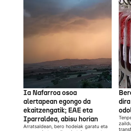
Ia Nafarroa osoa
Ber
alertapean egongo da
dir
ekaitzengatik; EAE eta
odo
Iparraldea, abisu horian
Tenpe
zaild
Arratsaldean, bero hodeiak garatu eta
trans