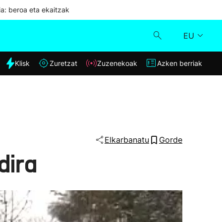
ia: beroa eta ekaitzak
EU
dia
Klisk
Zuretzat
Zuzenekoak
Azken berriak
Klisk
Zuzenekoak
Zuretzat
Elkarbanatu
Gorde
dira
Azken berriak