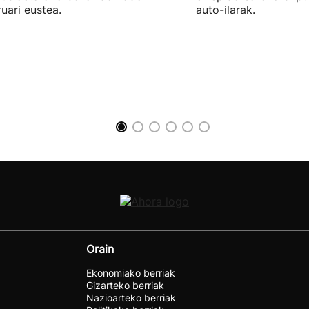
uari eustea.
auto-ilarak.
Orain
Ekonomiako berriak
Gizarteko berriak
Nazioarteko berriak