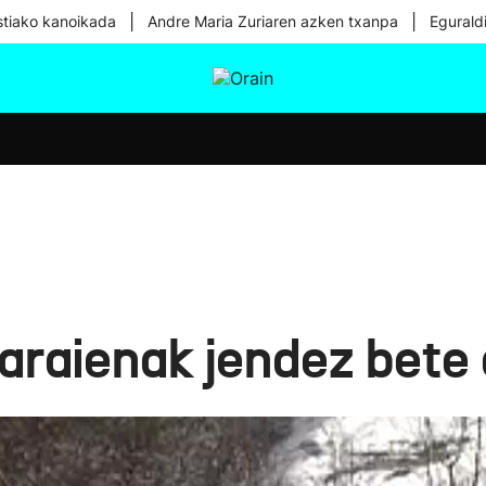
|
|
tiako kanoikada
Andre Maria Zuriaren azken txanpa
Egurald
tura
Ikusmiran
Egural
Osasuna
Teknologia
garaienak jendez bete 