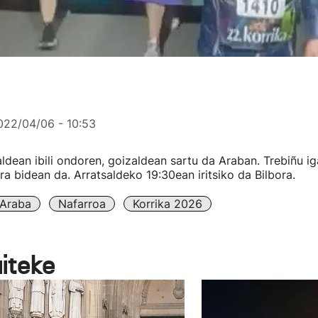
022/04/06 - 10:53
ldean ibili ondoren, goizaldean sartu da Araban. Trebiñu i
a bidean da. Arratsaldeko 19:30ean iritsiko da Bilbora.
Araba
Nafarroa
Korrika 2026
aiteke