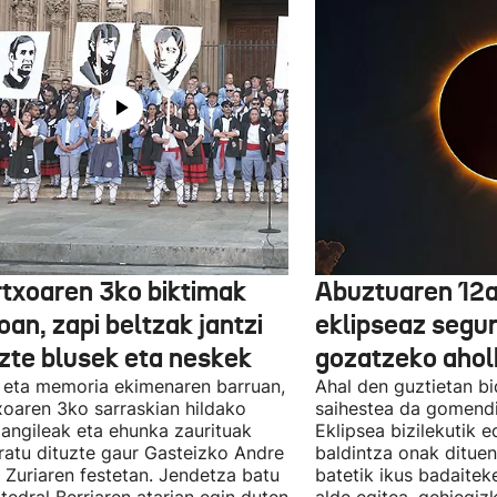
txoaren 3ko biktimak
Abuztuaren 12a
an, zapi beltzak jantzi
eklipseaz segu
uzte blusek eta neskek
gozatzeko aho
 eta memoria ekimenaren barruan,
Ahal den guztietan bi
oaren 3ko sarraskian hildako
saihestea da gomendi
langileak eta ehunka zaurituak
Eklipsea bizilekutik 
atu dituzte gaur Gasteizko Andre
baldintza onak dituen
 Zuriaren festetan. Jendetza batu
batetik ikus badaitek