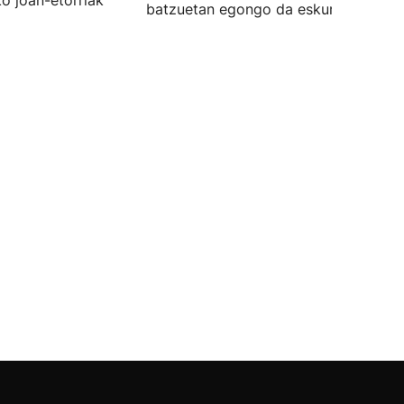
ko joan-etorriak
batzuetan egongo da eskuragarri.