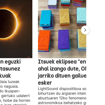
n eguzki
Itsuek eklipsea "entzun"
rtasunez
ahal izango dute, ONCEk
lkuak
jarriko dituen gailue batzue
daia luzeak
esker
o nagusia.
LightSound dispositiboa soinu
edo ikuspen-
bihurtzen du argiaren intentsitatea, e
 gertuko udalerri
abuztuaren 12ko fenomeno
e, hobe da horren
astronomikoa behatzeko gune