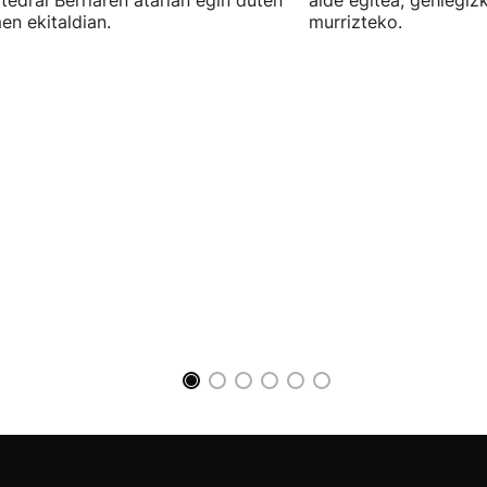
tedral Berriaren atarian egin duten
alde egitea, gehiegiz
en ekitaldian.
murrizteko.