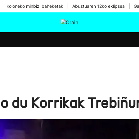
|
|
Koloneko minbizi baheketak
Abuztuaren 12ko eklipsea
Ga
tura
Ikusmiran
Egural
Osasuna
Teknologia
o du Korrikak Trebiñu