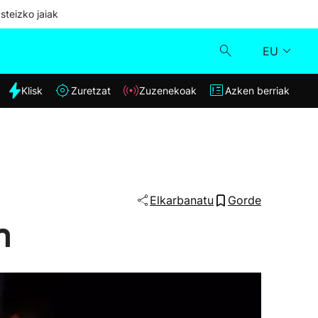
steizko jaiak
EU
dia
Klisk
Zuretzat
Zuzenekoak
Azken berriak
Klisk
Zuzenekoak
Zuretzat
Elkarbanatu
Gorde
n
Azken berriak