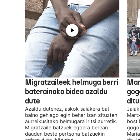
Migratzaileek helmuga berri
Mar
baterainoko bidea azaldu
gogo
dute
dit
Azaldu dutenez, askok saiakera bat
Jaiak
baino gehiago egin behar izan zituzten
Martx
aurreikusitako helmugara iritsi aurretik.
bost 
Migratzaile batzuek egoera berean
gogor
dauden beste pertsona batzuekin
Maria