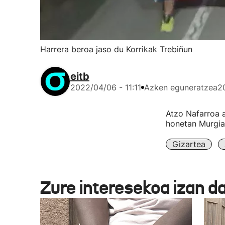
Harrera beroa jaso du Korrikak Trebiñun
eitb
2022/04/06 - 11:11
Azken eguneratzea
2
Atzo Nafarroa a
honetan Murgiar
Gizartea
Zure interesekoa izan d