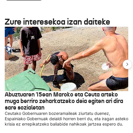
Zure interesekoa izan daiteke
Abuztuaren 15ean Maroko eta Ceuta arteko
muga berriro zeharkatzeko deia egiten ari dira
sare sozialetan
Ceutako Gobernuaren bozeramaileak ziurtatu duenez,
Espainiako Gobernuak deialdi horren berri du, eta iragan asteko
krisia ez errepikatzeko baliabide nahikoak jartzea espero du.