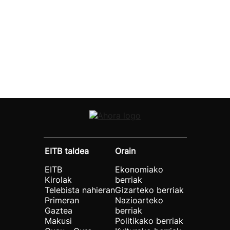
EITB taldea
Orain
EITB
Ekonomiako
Kirolak
berriak
Telebista nahieran
Gizarteko berriak
Primeran
Nazioarteko
Gaztea
berriak
Makusi
Politikako berriak