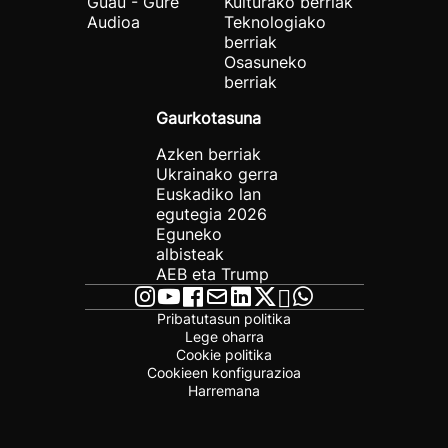
Guau - Gure
Kulturako berriak
Audioa
Teknologiako
berriak
Osasuneko
berriak
Gaurkotasuna
Azken berriak
Ukrainako gerra
Euskadiko lan
egutegia 2026
Eguneko
albisteak
AEB eta Trump
Pribatutasun politika
Lege oharra
Cookie politika
Cookieen konfigurazioa
Harremana