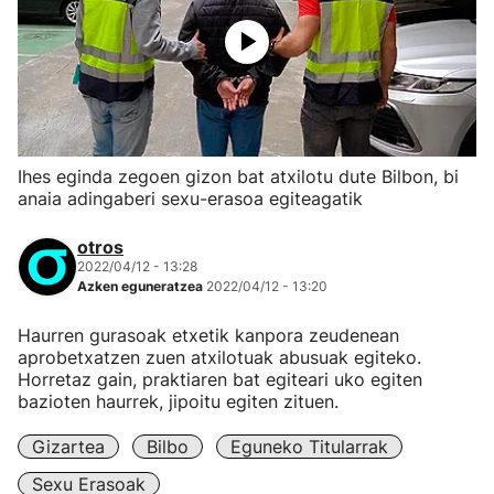
Ihes eginda zegoen gizon bat atxilotu dute Bilbon, bi
anaia adingaberi sexu-erasoa egiteagatik
otros
2022/04/12 - 13:28
Azken eguneratzea
2022/04/12 - 13:20
Haurren gurasoak etxetik kanpora zeudenean
aprobetxatzen zuen atxilotuak abusuak egiteko.
Horretaz gain, praktiaren bat egiteari uko egiten
bazioten haurrek, jipoitu egiten zituen.
Gizartea
Bilbo
Eguneko Titularrak
Sexu Erasoak