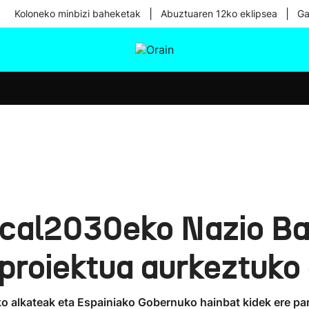
|
|
Koloneko minbizi baheketak
Abuztuaren 12ko eklipsea
Ga
tura
Ikusmiran
Egural
Osasuna
Teknologia
cal2030eko Nazio Ba
 proiektua aurkeztuko
o alkateak eta Espainiako Gobernuko hainbat kidek ere pa