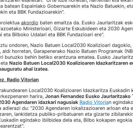
rlaritzaren esanetan: "Urte luze honetan, harreman eta elkar
era batean Espainiako Gobernuarekin eta Nazio Batuekin, et
kin eta BBK Fundazioarekin".
proiektua
akordio
baten emaitza da. Eusko Jaurlaritzak esk
razoetako Ministerioari, Gizarte Eskubideen eta 2030 Age
ai eta Bilboko Udalari eta BBK Fundazioari ere".
eztu ondoren, Nazio Batuen Local2030 Koalizioari dagokio
, aldi horretan, Garapenerako Nazio Batuen Programak (NB
ri buruzko behin betiko erantzuna ematea. Eusko Jaurlarit
, eta
Nazio Batuen Local2030 Koalizioaren Idazkaritzaren e
nauguratu ahal izatea
.
z, Radio Vitorian
rakundearen Local2030 Koalizioaren Idazkaritza Euskadin
urkezpenaren harira,
Jonan Fernandez Eusko Jaurlaritzako 
 2030 Agendaren idazkari nagusiak
Radio Vitoria
n egindako
 adierazi du: "2030 Agendaren lokalizazioaren arloan eta 
zaren, lankidetza publiko-pribatuaren eta gizarte zibilarek
Euskadin egindako ibilbidea dela eta, Bilbo kokapen egokia
earentzat".