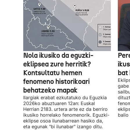
Nola ikusiko da eguzki-
Per
eklipsea zure herritik?
ikus
Kontsultatu hemen
bat 
fenomeno historikoari
Eklip
gabe 
behatzeko mapak
sailb
Ilargiak erabat ezkutatuko du Eguzkia
dituz
2026ko abuztuaren 12an: Euskal
fenom
Herrian 2183. urtera arte ez da berriro
eklip
ikusiko horrelako fenomenorik. Eguzki-
balio
eklipse osoa ilunabarrean hasiko da,
eta egunak "bi ilunabar" izango ditu.