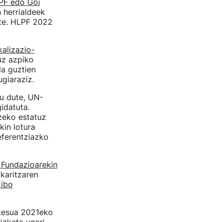
PF edo Goi
 herrialdeek
ute. HLPF 2022
alizazio-
uz azpiko
a guztien
giaraziz.
u dute, UN-
idatuta.
zeko estatuz
in lotura
eferentziazko
 Fundazioarekin
karitzaren
xibo
zesua 2021eko