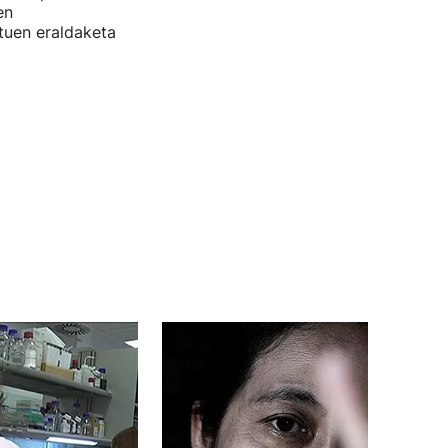
en
tuen eraldaketa