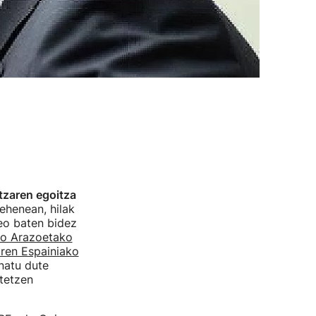
tzaren egoitza
ehenean, hilak
eo baten bidez
po Arazoetako
aren Espainiako
natu dute
tetzen