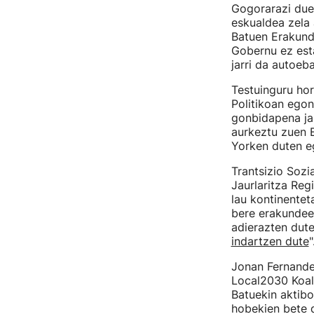
Gogorarazi due
eskualdea zela 
Batuen Erakund
Gobernu ez esta
jarri da autoeb
Testuinguru hor
Politikoan egon
gonbidapena jas
aurkeztu zuen 
Yorken duten e
Trantsizio Sozi
Jaurlaritza Reg
lau kontinentet
bere erakundee
adierazten dut
indartzen dute
"
Jonan Fernandez
Local2030 Koali
Batuekin aktibo
hobekien bete d