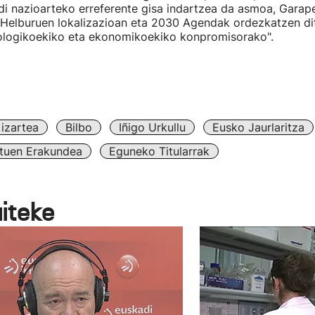
di nazioarteko erreferente gisa indartzea da asmoa, Garap
 Helburuen lokalizazioan eta 2030 Agendak ordezkatzen di
kologikoekiko eta ekonomikoekiko konpromisorako".
izartea
Bilbo
Iñigo Urkullu
Eusko Jaurlaritza
tuen Erakundea
Eguneko Titularrak
aiteke