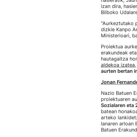
hasieratik, Jau
izan dira, hasi
Bilboko Udalare
"Aurkeztutako 
dizkie Kanpo A
Ministerioari, b
Proiektua aurk
erakundeak eta
hautagaitza hor
aldekoa izatea
aurten bertan i
Jonan Fernande
Nazio Batuen E
proiektuaren a
Sozialaren eta
batean honakoa
arteko lankidet
lanaren arloan 
Batuen Erakund