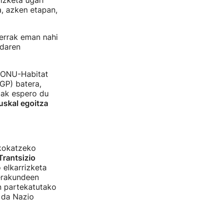
rizketa ugari
a, azken etapan,
errak eman nahi
ndaren
, ONU-Habitat
GP) batera,
zak espero du
uskal egoitza
 kokatzeko
Trantsizio
 elkarrizketa
erakundeen
in partekatutako
 da Nazio