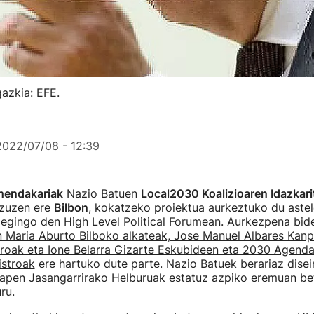
gazkia: EFE.
2022/07/08 - 12:39
ehendakariak
Nazio Batuen
Local2030 Koalizioaren Idazkari
 zuzen ere
Bilbon
, kokatzeko proiektua aurkeztuko du astel
egingo den High Level Political Forumean. Aurkezpena bid
 Maria Aburto Bilboko alkateak, Jose Manuel Albares Kan
troak eta Ione Belarra Gizarte Eskubideen eta 2030 Agend
stroak
ere hartuko dute parte. Nazio Batuek berariaz disei
apen Jasangarrirako Helburuak estatuz azpiko eremuan be
ru.