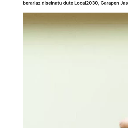
berariaz diseinatu dute Local2030, Garapen Ja