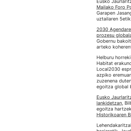
Eusko Jaurlarit
Mailako Foro Po
Garapen Jasang
uztailaren 5eti
2030 Agendaren
prozesu global
Gobernu bakoit
arteko koherent
Helburu horreki
Habitat erakund
Local2030 espr
azpiko eremuan;
zuzenena duten
egoitza global b
Eusko Jaurlarit
lankidetzan
, Bi
egoitza hartze
Historikoaren B
Lehendakaritz