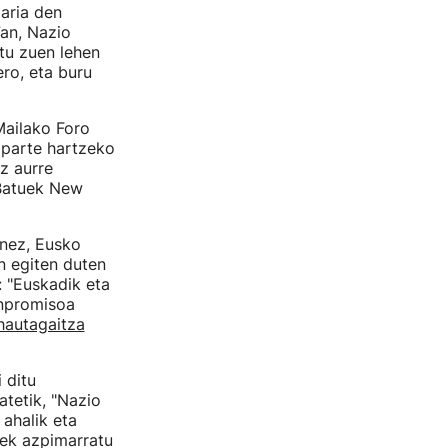
aria den
7an, Nazio
tu zuen lehen
ro, eta buru
Mailako Foro
 parte hartzeko
z aurre
 Batuek New
enez, Eusko
n egiten duten
 "Euskadik eta
onpromisoa
hautagaitza
 ditu
tetik, "Nazio
 ahalik eta
zek azpimarratu