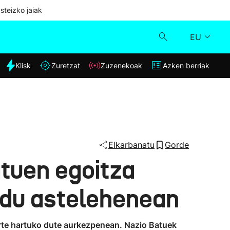
steizko jaiak
EU
dia
Klisk
Zuretzat
Zuzenekoak
Azken berriak
Klisk
Zuzenekoak
Zuretzat
Elkarbanatu
Gorde
tuen egoitza
Azken berriak
 du astelehenean
rte hartuko dute aurkezpenean. Nazio Batuek