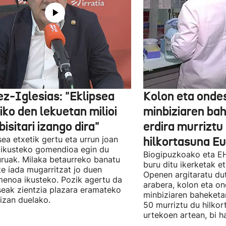
ez-Iglesias: "Eklipsea
Kolon eta onde
iko den lekuetan milioi
minbiziaren ba
bisitari izango dira"
erdira murriztu
sea etxetik gertu eta urrun joan
hilkortasuna E
ikusteko gomendioa egin du
Biogipuzkoako eta EH
uruak. Milaka betaurreko banatu
buru ditu ikerketak 
te iada mugarritzat jo duen
Openen argitaratu du
enoa ikusteko. Pozik agertu da
arabera, kolon eta o
seak zientzia plazara eramateko
minbiziaren baheket
 izan duelako.
50 murriztu du hilko
urtekoen artean, bi 