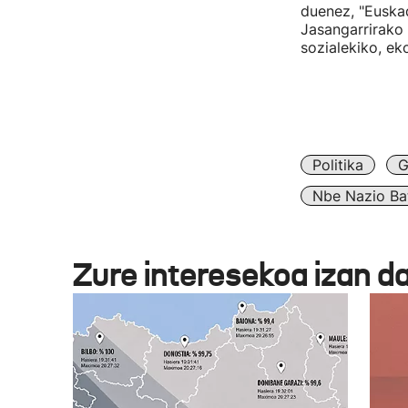
duenez, "Euska
Jasangarrirako
sozialekiko, e
Politika
G
Nbe Nazio Ba
Zure interesekoa izan d