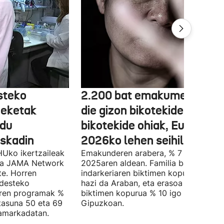
steko
2.200 bat emakumeri eras
heketak
die gizon bikotekideak edo
 du
bikotekide ohiak, Euskadin,
uskadin
2026ko lehen seihilekoan
Uko ikertzaileak
Emakunderen arabera, % 7 igo da
eta JAMA Network
2025aren aldean. Familia barruko
te. Horren
indarkeriaren biktimen kopurua % 20
ndesteko
hazi da Araban, eta erasoa jasan dut
aren programak %
biktimen kopurua % 10 igo da
rtasuna 50 eta 69
Gipuzkoan.
hamarkadatan.