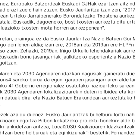
nez, Europako Batzordeak Euskadi GJHak ezartzen aitzind
adierazi zuen; hain zuzen, Eusko Jaurlaritza izan zen, "201
ean Urteko Jarraipenerako Borondatezko Txostena aurkez
tala. Euskadik, dagoeneko, bost txosten aurkeztu ditu urte
aluazioko txosten-mota horren aurkezpenean".
retan, oraingoa ez da Eusko Jaurlaritza Nazio Batuen Goi 
go den lehen aldia; izan ere, 2018an eta 2019an ere HLPFn
o zuen. Zehazki, 2019an, Iñigo Urkullu lehendakariak aurre
Euskadin bonu jasangarriak jaulkitzeko esperientzia Nazio
goitzan.
alaren eta 2030 Agendaren idazkari nagusiak gaineratu du
ions4 sareko burua da egun, garapen jasangarriaren alde la
ako 41 Gobernu erregionalez osatutako nazioarteko sarean:
k 2030 Agendaren lokalizazioarekin duten ibilbidea eta k
en datuak dira, eta Nazio Batuen Erakundean aurkeztutako
.
ek azaldu duenez, Eusko Jaurlaritzak bi helburu lortu nahi
zioaren egoitza Bilbon kokatzeko proiektu honekin: alde ba
ki lankidetzan aritzea, Local2030 Koalizioaren Idazkaritzak
itzan bere helburuak eta eginkizunak"; bestetik, Fernande