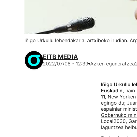
Iñigo Urkullu lehendakaria, artxiboko irudian. Ar
EITB MEDIA
2022/07/08 - 12:39
Azken eguneratzea
Iñigo Urkullu l
Euskadin
, hain
11,
New Yorken
egingo du;
Juan
espainiar minis
Gobernuko mini
Local2030, Gar
laguntzea helbu