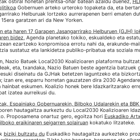
zak ostiral honetan prentsa-ohar batean azaldu duenez,
HL
litikoa
Gobernuen arteko urteroko topaketa da, eta bertan
arrirako Helburuak lortzeko aurrerapenen berri ematen d
k 15era garatzen ari da New Yorken.
 eta haren 17 Garapen Jasangarrirako Helburuen (GJH) lok
aren bidez
, Agenda planetako tokiko, eskualdeko eta estat
zean ezartzeko konpromisoa errotu nahi da, erakunde-mail
zia sustatuz eta lankidetza publiko-pribatua eta soziala mu
n, Nazio Batuek Local2030 Koalizioaren plataforma bultzat
eak, eta, txandaka, Nazio Batuen beste agentzia batzuek g
esuki diseinatu da GJHak betetzen laguntzeko eta bizkort
 izan ere, esparru horretan gauzatzen dira 2030 Agendarek
 hainbat eskumen. Koalizio honek bere Idazkaritzarako err
at izatea aurreikusi du.
zak, Espainiako Gobernuarekin, Bilboko Udalarekin eta BBK
lboren hautagaitza aurkeztu du Local2030 Koalizioaren Idaz
ko. Proposamena onartuz gero, egoitza hori
Euskadiko Art
ilboko eraikinaren seigarren solairuan
kokatuko litzateke.
ak
biziki bultzatu du
Euskadiko hautagaitza aurkezteko pro