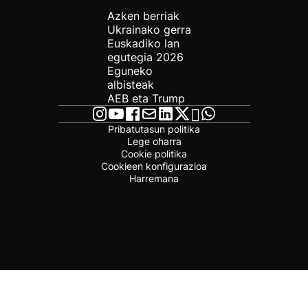
Azken berriak
Ukrainako gerra
Euskadiko lan
egutegia 2026
Eguneko
albisteak
AEB eta Trump
Pribatutasun politika
Lege oharra
Cookie politika
Cookieen konfigurazioa
Harremana