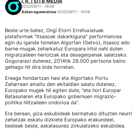
I. R. | EITB MEDIA
2022/09/11 - 16:08
Azken eguneratzea
2022/09/11 - 16:08
Beste urte batez, Ongi Etorri Errefuxiatuak
plataformak "Itsasoak dakarkiguna" performancea
egin du igande honetan Algortan (Getxo), itsasoz edo
barne-mugak zeharkatuz Europara iritsi nahi duten
migratzaileen heriotzak eta desagerpenak salatzeko.
Gogorarazi dutenez, 2014tik 28.000 pertsona baino
gehiago hil dira bide horretan.
Ereaga hondartzan hasi eta Algortako Portu
Zaharrean amaitu den ekitaldian salatu dutenez,
Europako mugek hil egiten dute, "eta hori Europar
Batasunaren eta Europako gobernuen migrazio-
politika hiltzaileen ondorioa da".
Era berean, giza eskubideak bermatuko dituzten neurri
zehatzak eskatu dizkiete Europako erakundeei,
besteak beste, askatasunez zirkulatzeko eskubidea.