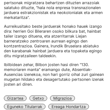
pertsonak migratzera behartzen dituzten arrazoiak
salatuko dituzte, "hala nola enpresa transnazionalen
jarduera estrakzionistak eta neokolonialak eta armen
merkataritza".
Aurreikusitako beste jarduerak honako hauek izango
dira: herrien Goi Bileraren osoko bilkura bat, hainbat
tailer izango dituena, eta atzerritarrak Liejan
barneratzeko zentroaren aurrean egingo den
kontzentrazioa. Gainera, Irundik Bruselara abiatuko
den karabanak hainbat jarduera eta topaketa egingo
ditu migratzaileen taldeekin.
Ibilbidean zehar, Bilbon josten hasi diren "130.
memoriaren manta" eramango dute, Absentiak-
Ausencias izenekoa, non hari gorriz oihal zuri gainean
mugetan hildako eta desagertutako pertsonen izenak
josten ari diren.
Gizartea
Getxo
Migrazioa
Eguneko Titularrak
Ereaga Hondartza