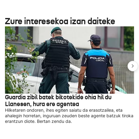
Zure interesekoa izan daiteke
Guardia zibil batek bikotekide ohia hil du
Llanesen, hura ere agentea
Hilketaren ondoren, ihes egiten saiatu da erasotzailea, eta
ahalegin horretan, inguruan zeuden beste agente batzuk tiroka
erantzun diote. Bertan zendu da.