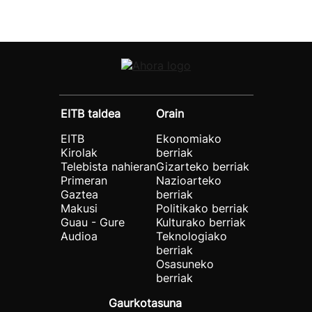
EITB taldea
Orain
EITB
Ekonomiako
Kirolak
berriak
Telebista nahieran
Gizarteko berriak
Primeran
Nazioarteko
Gaztea
berriak
Makusi
Politikako berriak
Guau - Gure
Kulturako berriak
Audioa
Teknologiako
berriak
Osasuneko
berriak
Gaurkotasuna