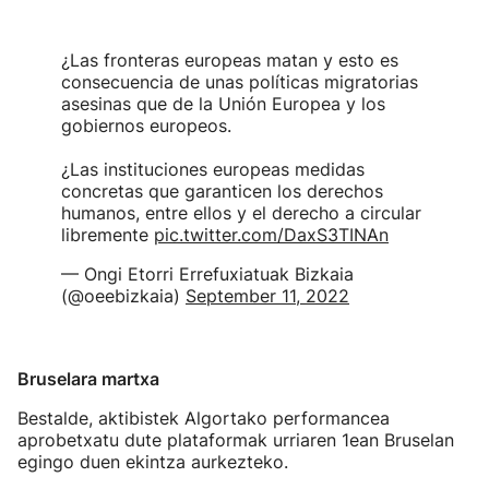
¿Las fronteras europeas matan y esto es
consecuencia de unas políticas migratorias
asesinas que de la Unión Europea y los
gobiernos europeos.
¿Las instituciones europeas medidas
concretas que garanticen los derechos
humanos, entre ellos y el derecho a circular
libremente
pic.twitter.com/DaxS3TINAn
— Ongi Etorri Errefuxiatuak Bizkaia
(@oeebizkaia)
September 11, 2022
Bruselara martxa
Bestalde, aktibistek Algortako performancea
aprobetxatu dute plataformak urriaren 1ean Bruselan
egingo duen ekintza aurkezteko.