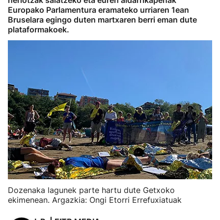
heriotzak salatzeko eta euren aldarrikapenak
Europako Parlamentura eramateko urriaren 1ean
Bruselara egingo duten martxaren berri eman dute
plataformakoek.
Dozenaka lagunek parte hartu dute Getxoko
ekimenean. Argazkia: Ongi Etorri Errefuxiatuak