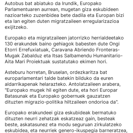
Autobus bat abiatuko da Irundik, Europako
Parlamentuaren aurrean, mugetan giza eskubideen
nazioarteko zuzenbidea bete dadila eta Europan bizi
eta lan egiten duten migratzaileen erregularizazioa
exijitzeko.
Europako eta migratzaileen jatorrizko herrialdeetako
130 erakundek baino gehiagok babesten dute Ongi
Etorri Errefuxiatuak, Caravana Abriendo Fronteras-
Mugak Zabalduz eta Itsas Salbamendu Humanitario-
Aita Mari Proiektuak sustatutako ekimen hori.
Asteburu horretan, Bruselan, ordezkaritza bat
europarlamentari talde batekin bilduko da euren
aldarrikapenak helarazteko. Antolatzaileen arabera,
"Europako mugek hil egiten dute, eta hori Europar
Batasunak eta Europako gobernuek gauzatzen
dituzten migrazio-politika hiltzaileen ondorioa da".
Europako erakundeei giza eskubideak bermatuko
dituzten neurri zehatzak eskatzeaz gain, besteak
beste, askatasunez eta modu seguruan zirkulatzeko
eskubidea, eta neurriek genero-ikuspegia barneratzea,