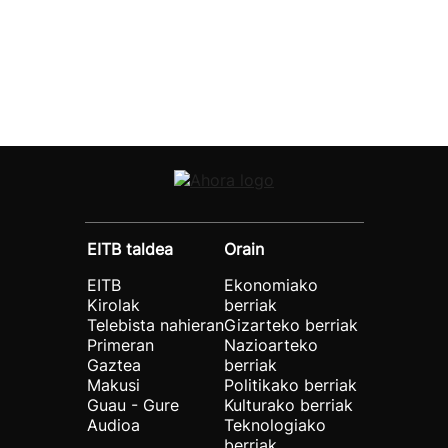
EITB taldea
Orain
EITB
Ekonomiako
Kirolak
berriak
Telebista nahieran
Gizarteko berriak
Primeran
Nazioarteko
Gaztea
berriak
Makusi
Politikako berriak
Guau - Gure
Kulturako berriak
Audioa
Teknologiako
berriak