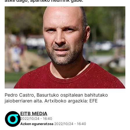
aske dago, aparteko neurririk gabe.
Pedro Castro, Basurtuko ospitalean bahitutako
jaioberriaren aita. Artxiboko argazkia: EFE
EITB MEDIA
2022/10/24 - 16:40
Azken eguneratzea
2022/10/24 - 16:40