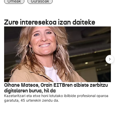
Umeak
Gurasoak
Zure interesekoa izan daiteke
Oihane Mateos, Orain EITBren albiste zerbitzu
digitalaren burua, hil da
Kazetaritzari eta etxe honi lotutako ibilbide profesional oparoa
garatuta, 45 urterekin zendu da.