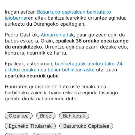
Iragan astean
Basurtuko ospitalean bahitutako
jaioberria
ren aitak bahitzailearekiko urruntze agindua
aurkeztu du Durangoko epaitegian.
Pedro Castrok,
Aimarren aita
k, gaur goizean egin du
babes eskaera. Orain,
epaileak 36 orduko epea izango
du erabakitzeko
. Urruntze agindua ezarri dezake edo,
kontrara, neurririk ez hartu.
Epaileak, asteburuan,
bahiketagatik atxilotutako 24
urteko emakumea behin-behinean aske
utzi zuen
aparteko neurririk gabe
.
Haurraren gurasoek ez dute uste emakumea
hurbilduko zaienik, baina eskaera eginda lasaiago
gelditu direla nabarmendu dute.
Gizartea
Bilbo
Bahiketak
Eguneko Titularrak
Basurtuko Ospitalea