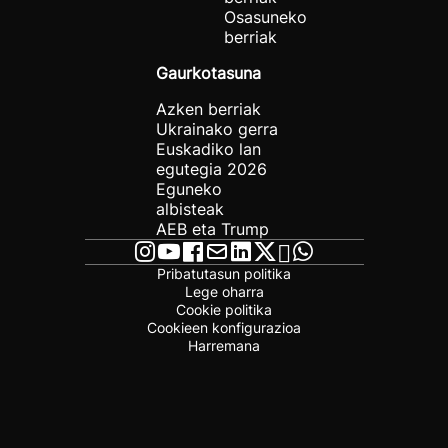
Osasuneko
berriak
Gaurkotasuna
Azken berriak
Ukrainako gerra
Euskadiko lan
egutegia 2026
Eguneko
albisteak
AEB eta Trump
Pribatutasun politika
Lege oharra
Cookie politika
Cookieen konfigurazioa
Harremana