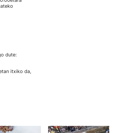
20:00etara
oateko
go dute:
etan itxiko da,