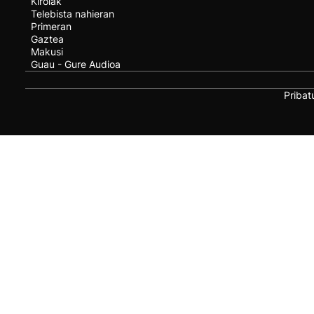
Kirolak
Telebista nahieran
Primeran
Gaztea
Makusi
Guau - Gure Audioa
Pribat