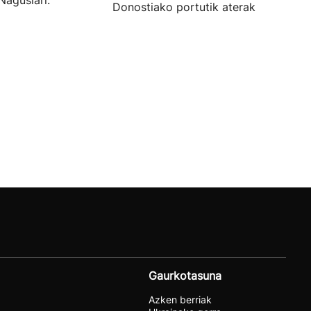
Nagusiari.
Donostiako portutik aterako baitira.
Gaurkotasuna
Azken berriak