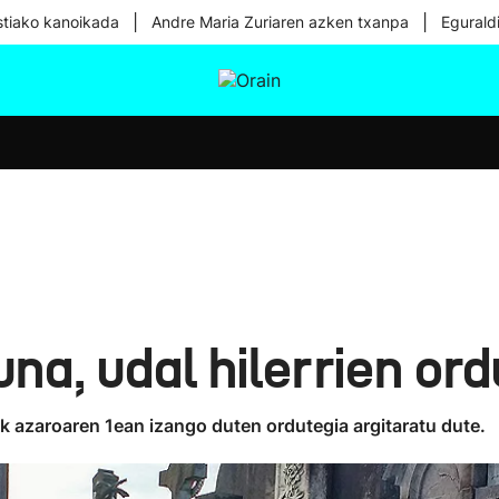
|
|
tiako kanoikada
Andre Maria Zuriaren azken txanpa
Egurald
tura
Ikusmiran
Egural
Osasuna
Teknologia
na, udal hilerrien ord
iek azaroaren 1ean izango duten ordutegia argitaratu dute.