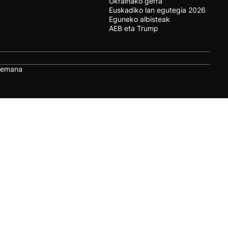
Ukrainako gerra
Euskadiko lan egutegia 2026
Eguneko albisteak
AEB eta Trump
remana