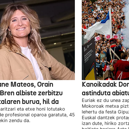
ane Mateos, Orain
Kanoikadak Don
Bren albiste zerbitzu
astinduta abiatu
talaren burua, hil da
Euriak ez du unea za
Mokoroak metxa pizt
aritzari eta etxe honi lotutako
lehertu da festa Gipu
ide profesional oparoa garatuta, 45
Euskal dantzek prota
ekin zendu da.
izan dute, hiriko zor