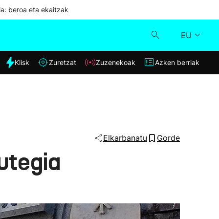
ia: beroa eta ekaitzak
EU
dia
Klisk
Zuretzat
Zuzenekoak
Azken berriak
Klisk
Zuzenekoak
Zuretzat
Elkarbanatu
Gorde
utegia
Azken berriak