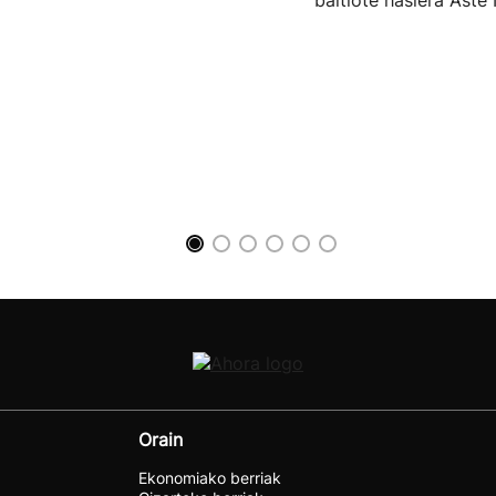
baitiote hasiera Aste 
Orain
Ekonomiako berriak