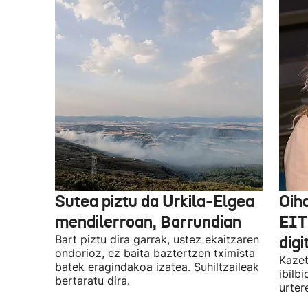
Sutea piztu da Urkila-Elgea
Oih
mendilerroan, Barrundian
EIT
Bart piztu dira garrak, ustez ekaitzaren
digi
ondorioz, ez baita baztertzen tximista
Kazet
batek eragindakoa izatea. Suhiltzaileak
ibilb
bertaratu dira.
urter