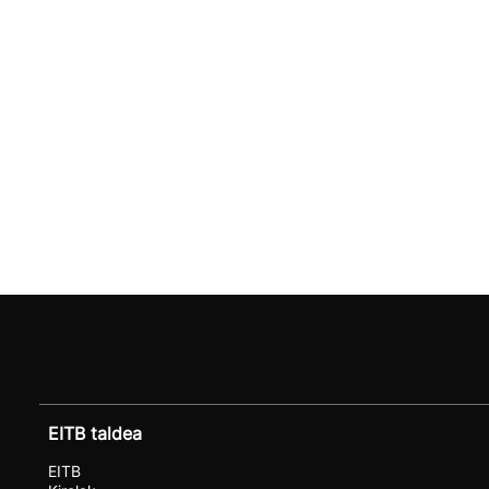
EITB taldea
EITB