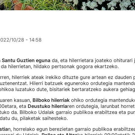
022/10/28 - 14:58
 Santu Guztien eguna
da, eta hilerrietara joateko ohiturari 
da hilerrietan, hildako pertsonak gogora ekartzeko.
rren, hilerriek ateak irekiko dituzte gure artean ez dauden
ituztenentzat. Hilerri batzuek eguneroko ordutegia mantend
hikoa luzatuko dute, bisitariek bertaratzeko aukera gehiag
ruaren kasuan,
Bilboko hilerriak
ohiko ordutegia mantenduk
00etara, eta
Deustuko hilerria
ren ordutegia, larunbat horret
tuko da. Bilboko Udalak garraio publikoa erabiltzea eta p
atu du, pilaketak saihesteko.
tia
n, horrelako egun berezietan garraio publikoa erabiltz