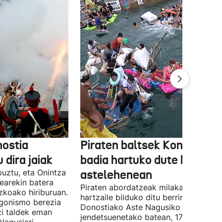
ostia
Piraten baltsek Kontxako
 dira jaiak
badia hartuko dute berriro
puztu, eta Onintza
astelehenean
earekin batera
Piraten abordatzeak milaka parte-
zkoako hiriburuan.
hartzaile bilduko ditu berriro
gonismo berezia
Donostiako Aste Nagusiko hitzordu
tzi taldek eman
jendetsuenetako batean, 17:00etan,