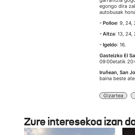
garrantzia gog
egongo dira zab
autobusak hona
- Polloe
: 9, 24,
- Altza
: 13, 24,
- Igeldo
: 16.
Gasteizko El Sa
09:00etatik 20:
Iruñean, San J
baina beste ate
Gizartea
Zure interesekoa izan d