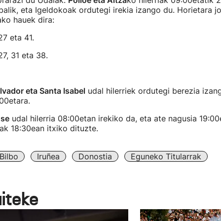
orarazi du Udalak.
Polloe eta Altza
ko hilerriak 09:00etatik 
alik, eta Igeldokoak ordutegi irekia izango du. Horietara j
ko hauek dira:
 27 eta 41.
 27, 31 eta 38.
lvador eta Santa Isabel
udal hilerriek ordutegi berezia izan
00etara.
ose
udal hilerria 08:00etan irekiko da, eta ate nagusia 19:00
ak 18:30ean itxiko dituzte.
Bilbo
Iruñea
Donostia
Eguneko Titularrak
aiteke