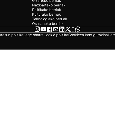
Gizarteko berriak
Nazioarteko berriak
Politikako berriak
Kulturako berriak
Teknologiako berriak
Osasuneko berriak
utasun politika
Lege oharra
Cookie politika
Cookieen konfigurazioa
Har