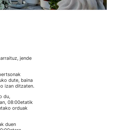
jarraituz, jende
 pertsonak
uko dute, baina
o izan ditzaten.
o du,
an, 08:00etatik
untako orduak
eak duen