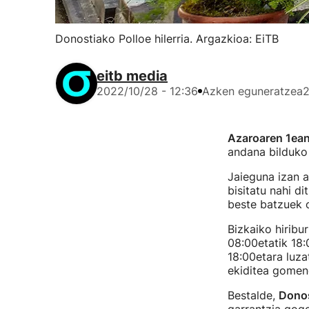
Donostiako Polloe hilerria. Argazkioa: EiTB
eitb media
2022/10/28 - 12:36
Azken eguneratzea
2
Azaroaren 1ean
andana bilduko 
Jaieguna izan a
bisitatu nahi d
beste batzuek o
Bizkaiko hiribu
08:00etatik 18:
18:00etara luza
ekiditea gomend
Bestalde,
Donos