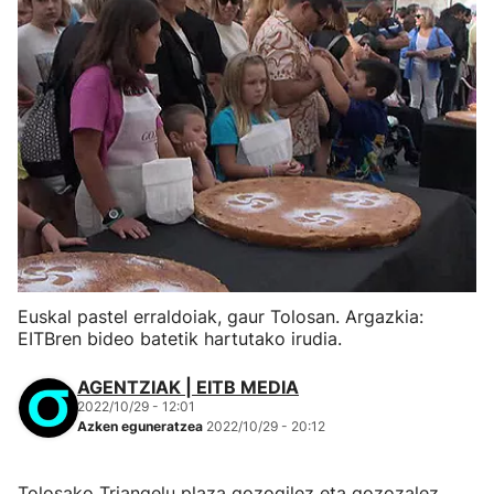
Euskal pastel erraldoiak, gaur Tolosan. Argazkia:
EITBren bideo batetik hartutako irudia.
AGENTZIAK | EITB MEDIA
2022/10/29 - 12:01
Azken eguneratzea
2022/10/29 - 20:12
Tolosako Triangelu plaza gozogilez eta gozozalez