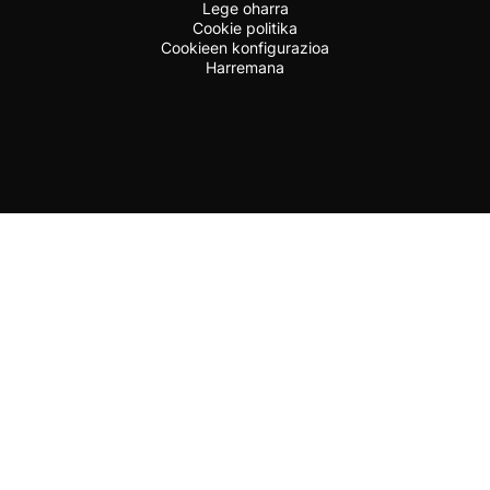
Lege oharra
Cookie politika
Cookieen konfigurazioa
Harremana