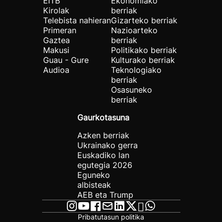
EITB
Ekonomiako
Kirolak
berriak
Telebista nahieran
Gizarteko berriak
Primeran
Nazioarteko
Gaztea
berriak
Makusi
Politikako berriak
Guau - Gure
Kulturako berriak
Audioa
Teknologiako
berriak
Osasuneko
berriak
Gaurkotasuna
Azken berriak
Ukrainako gerra
Euskadiko lan
egutegia 2026
Eguneko
albisteak
AEB eta Trump
Pribatutasun politika