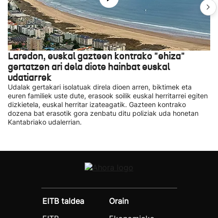
Laredon, euskal gazteen kontrako "ehiza"
gertatzen ari dela diote hainbat euskal
udatiarrek
Udalak gertakari isolatuak direla dioen arren, biktimek eta
euren familiek uste dute, erasook soilik euskal herritarrei egiten
dizkietela, euskal herritar izateagatik. Gazteen kontrako
dozena bat erasotik gora zenbatu ditu poliziak uda honetan
Kantabriako udalerrian.
EITB taldea
Orain