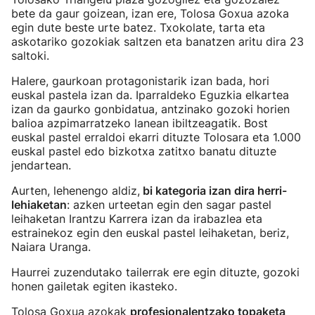
bete da gaur goizean, izan ere, Tolosa Goxua azoka
egin dute beste urte batez. Txokolate, tarta eta
askotariko gozokiak saltzen eta banatzen aritu dira 23
saltoki.
Halere, gaurkoan protagonistarik izan bada, hori
euskal pastela izan da. Iparraldeko Eguzkia elkartea
izan da gaurko gonbidatua, antzinako gozoki horien
balioa azpimarratzeko lanean ibiltzeagatik. Bost
euskal pastel erraldoi ekarri dituzte Tolosara eta 1.000
euskal pastel edo bizkotxa zatitxo banatu dituzte
jendartean.
Aurten, lehenengo aldiz,
bi kategoria izan dira herri-
lehiaketan
: azken urteetan egin den sagar pastel
leihaketan Irantzu Karrera izan da irabazlea eta
estrainekoz egin den euskal pastel leihaketan, beriz,
Naiara Uranga.
Haurrei zuzendutako tailerrak ere egin dituzte, gozoki
honen gailetak egiten ikasteko.
Tolosa Goxua azokak
profesionalentzako topaketa