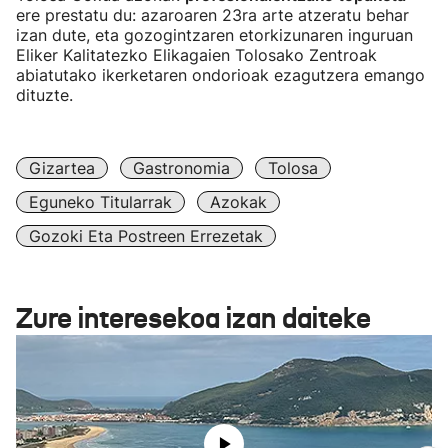
ere prestatu du: azaroaren 23ra arte atzeratu behar
izan dute, eta gozogintzaren etorkizunaren inguruan
Eliker Kalitatezko Elikagaien Tolosako Zentroak
abiatutako ikerketaren ondorioak ezagutzera emango
dituzte.
Gizartea
Gastronomia
Tolosa
Eguneko Titularrak
Azokak
Gozoki Eta Postreen Errezetak
Zure interesekoa izan daiteke