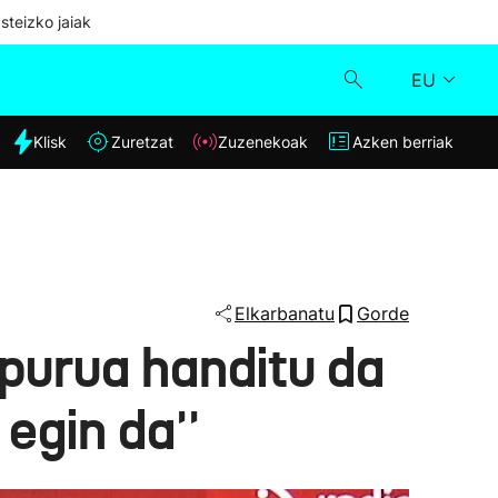
steizko jaiak
EU
dia
Klisk
Zuretzat
Zuzenekoak
Azken berriak
Klisk
Zuzenekoak
Zuretzat
Elkarbanatu
Gorde
purua handitu da
Azken berriak
 egin da''