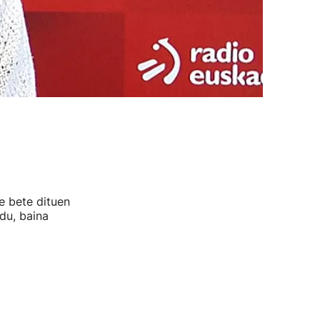
e bete dituen
du, baina