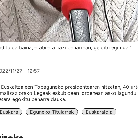
tu da baina, erabilera hazi beharrean, gelditu egin da''
022/11/27 - 12:57
 Euskaltzaleen Topaguneko presidentearen hitzetan, 40 urt
malizaziorako Legeak eskubideen lorpenean asko lagundu 
etara egokitu beharra dauka.
Euskara
Eguneko Titularrak
Euskaraldia