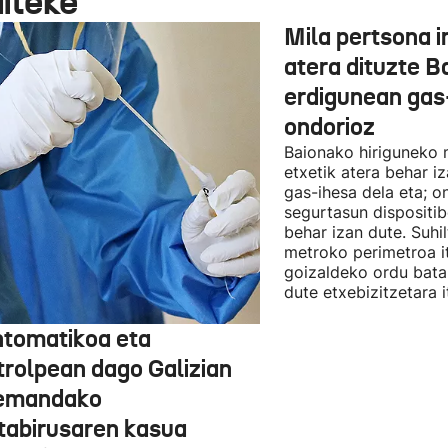
aiteke
Mila pertsona i
atera dituzte B
erdigunean gas-
ondorioz
Baionako hiriguneko m
etxetik atera behar iz
gas-ihesa dela eta; o
segurtasun dispositib
behar izan dute. Suhi
metroko perimetroa it
goizaldeko ordu batak
dute etxebizitzetara it
ntomatikoa eta
trolpean dago Galizian
emandako
tabirusaren kasua