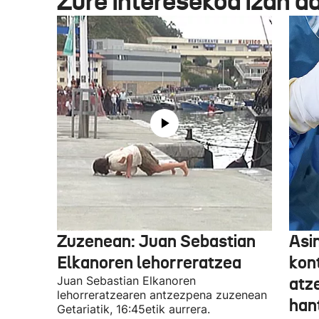
Zure interesekoa izan d
Zuzenean: Juan Sebastian
Asi
Elkanoren lehorreratzea
kon
Juan Sebastian Elkanoren
atz
lehorreratzearen antzezpena zuzenean
han
Getariatik, 16:45etik aurrera.