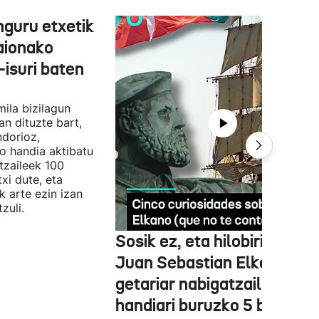
nguru etxetik
aionako
isuri baten
ila bizilagun
an dituzte bart,
ndorioz,
o handia aktibatu
ltzaileek 100
xi dute, eta
 arte ezin izan
zuli.
Sosik ez, eta hilobirik ere e
Juan Sebastian Elkano
getariar nabigatzaile
handiari buruzko 5 bitxikeri