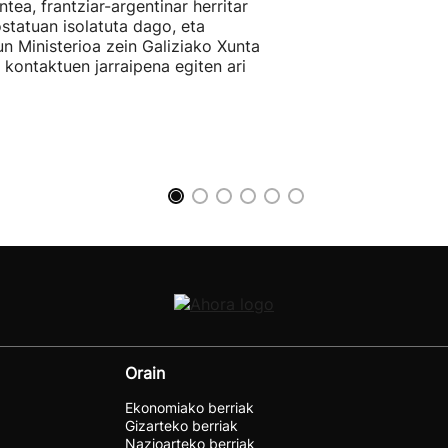
ntea, frantziar-argentinar herritar
ostatuan isolatuta dago, eta
n Ministerioa zein Galiziako Xunta
 kontaktuen jarraipena egiten ari
Orain
Ekonomiako berriak
Gizarteko berriak
Nazioarteko berriak