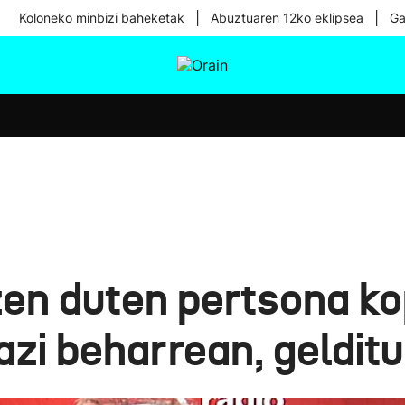
|
|
Koloneko minbizi baheketak
Abuztuaren 12ko eklipsea
Ga
tura
Ikusmiran
Egural
Osasuna
Teknologia
zen duten pertsona ko
azi beharrean, gelditu