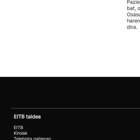
Pazie
bat, 
Osasu
haren
dira.
EITB taldea
EITB
Kirolak
Telebista nahieran