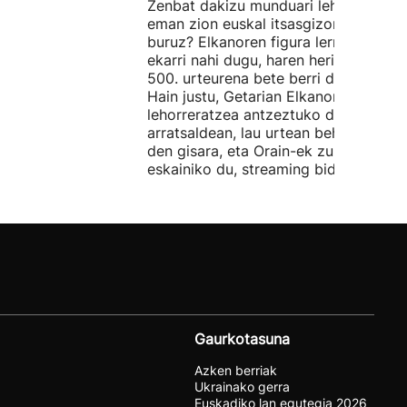
Zenbat dakizu munduari lehen bira
eman zion euskal itsasgizon handi ho
buruz? Elkanoren figura lerroburuetar
ekarri nahi dugu, haren heriotzaren
500. urteurena bete berri den honeta
Hain justu, Getarian Elkanoren
lehorreratzea antzeztuko dute gaur
arratsaldean, lau urtean behin egiten
den gisara, eta Orain-ek zuzenean
eskainiko du, streaming bidez.
Gaurkotasuna
Azken berriak
Ukrainako gerra
Euskadiko lan egutegia 2026