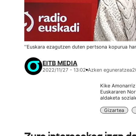
''Euskara ezagutzen duten pertsona kopurua handi
EITB MEDIA
2022/11/27 - 13:02
Azken eguneratzea
2
Kike Amonarriz
Euskararen Nor
aldaketa sozial
Gizartea