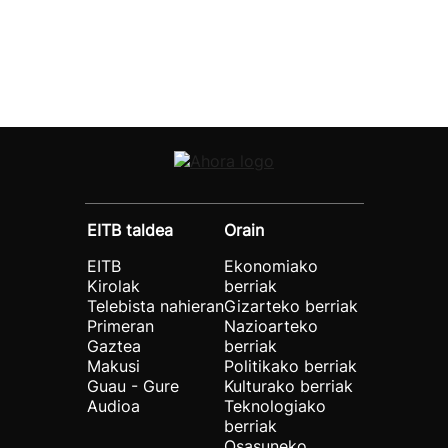
EITB taldea
Orain
EITB
Ekonomiako
Kirolak
berriak
Telebista nahieran
Gizarteko berriak
Primeran
Nazioarteko
Gaztea
berriak
Makusi
Politikako berriak
Guau - Gure
Kulturako berriak
Audioa
Teknologiako
berriak
Osasuneko