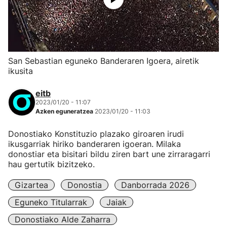
San Sebastian eguneko Banderaren Igoera, airetik
ikusita
eitb
2023/01/20 - 11:07
Azken eguneratzea
2023/01/20 - 11:03
Donostiako Konstituzio plazako giroaren irudi
ikusgarriak hiriko banderaren igoeran. Milaka
donostiar eta bisitari bildu ziren bart une zirraragarri
hau gertutik bizitzeko.
Gizartea
Donostia
Danborrada 2026
Eguneko Titularrak
Jaiak
Donostiako Alde Zaharra