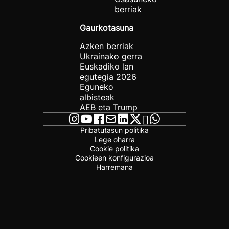
berriak
Gaurkotasuna
Azken berriak
Ukrainako gerra
Euskadiko lan
egutegia 2026
Eguneko
albisteak
AEB eta Trump
Pribatutasun politika
Lege oharra
Cookie politika
Cookieen konfigurazioa
Harremana