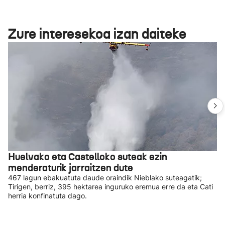
Zure interesekoa izan daiteke
Huelvako eta Castelloko suteak ezin
menderaturik jarraitzen dute
467 lagun ebakuatuta daude oraindik Nieblako suteagatik;
Tirigen, berriz, 395 hektarea inguruko eremua erre da eta Cati
herria konfinatuta dago.