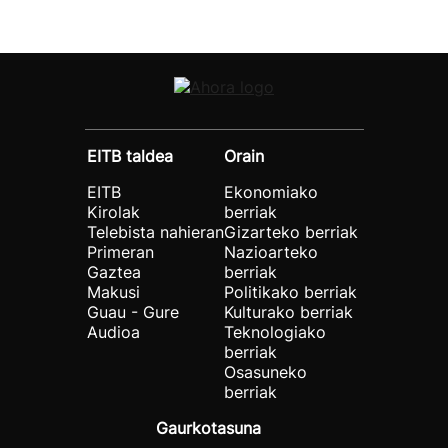
EITB taldea
Orain
EITB
Ekonomiako
Kirolak
berriak
Telebista nahieran
Gizarteko berriak
Primeran
Nazioarteko
Gaztea
berriak
Makusi
Politikako berriak
Guau - Gure
Kulturako berriak
Audioa
Teknologiako
berriak
Osasuneko
berriak
Gaurkotasuna