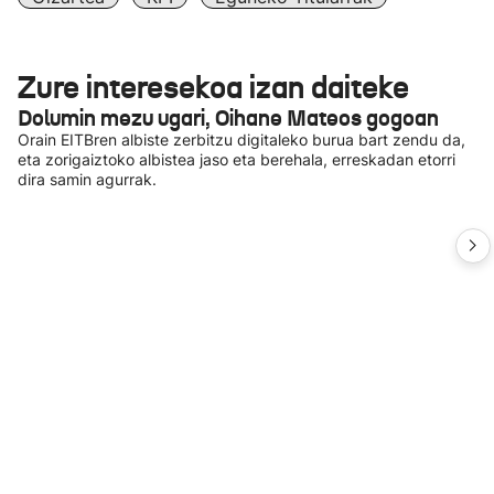
Zure interesekoa izan daiteke
Dolumin mezu ugari, Oihane Mateos gogoan
Orain EITBren albiste zerbitzu digitaleko burua bart zendu da,
eta zorigaiztoko albistea jaso eta berehala, erreskadan etorri
dira samin agurrak.