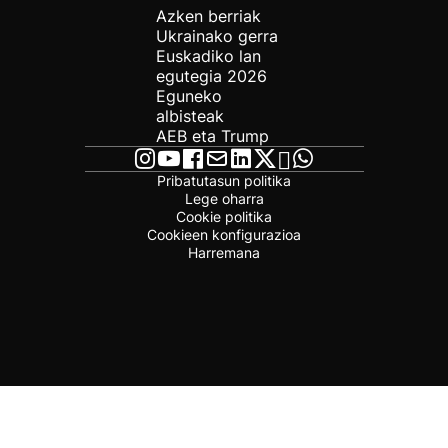
Azken berriak
Ukrainako gerra
Euskadiko lan
egutegia 2026
Eguneko
albisteak
AEB eta Trump
Pribatutasun politika
Lege oharra
Cookie politika
Cookieen konfigurazioa
Harremana