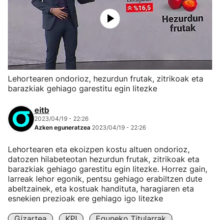
Lehortearen ondorioz, hezurdun frutak, zitrikoak eta
barazkiak gehiago garestitu egin litezke
eitb
2023/04/19 - 22:26
Azken eguneratzea
2023/04/19 - 22:26
Lehortearen eta ekoizpen kostu altuen ondorioz,
datozen hilabeteotan hezurdun frutak, zitrikoak eta
barazkiak gehiago garestitu egin litezke. Horrez gain,
larreak lehor egonik, pentsu gehiago erabiltzen dute
abeltzainek, eta kostuak handituta, haragiaren eta
esnekien prezioak ere gehiago igo litezke
Gizartea
KPI
Eguneko Titularrak