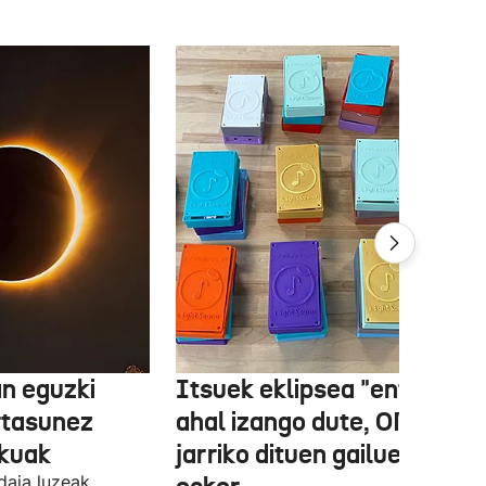
n eguzki
Itsuek eklipsea "entzun"
rtasunez
ahal izango dute, ONCEk
lkuak
jarriko dituen gailue batzue
daia luzeak