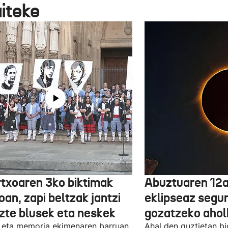
aiteke
txoaren 3ko biktimak
Abuztuaren 12a
an, zapi beltzak jantzi
eklipseaz segu
uzte blusek eta neskek
gozatzeko aho
 eta memoria ekimenaren barruan,
Ahal den guztietan bi