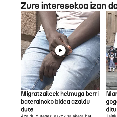
Zure interesekoa izan d
Migratzaileek helmuga berri
Mar
baterainoko bidea azaldu
gogo
dute
dit
Azaldu dutenez, askok saiakera bat
Jaiak