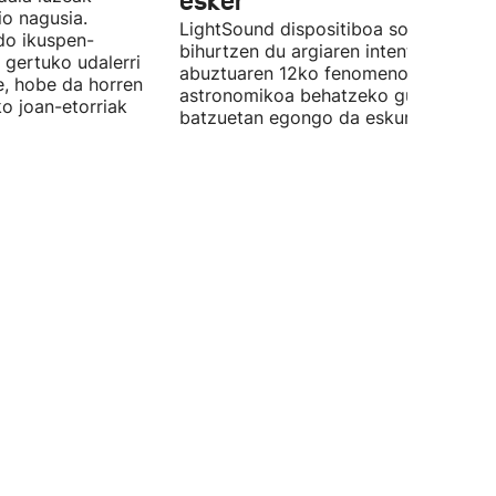
esker
o nagusia.
LightSound dispositiboa soinu
edo ikuspen-
bihurtzen du argiaren intentsitatea, e
 gertuko udalerri
abuztuaren 12ko fenomeno
e, hobe da horren
astronomikoa behatzeko gune
ko joan-etorriak
batzuetan egongo da eskuragarri.