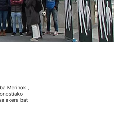
eba Merinok ,
Donostiako
saiakera bat