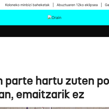
|
|
Koloneko minbizi baheketak
Abuztuaren 12ko eklipsea
Ga
tura
Ikusmiran
Egural
Osasuna
Teknologia
 parte hartu zuten po
an, emaitzarik ez