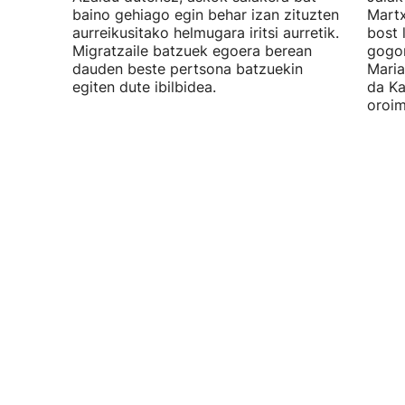
baino gehiago egin behar izan zituzten
Martx
aurreikusitako helmugara iritsi aurretik.
bost 
Migratzaile batzuek egoera berean
gogor
dauden beste pertsona batzuekin
Maria
egiten dute ibilbidea.
da Ka
oroim