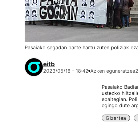
Pasaiako segadan parte hartu zuten poliziak eza
eitb
2023/05/18 - 18:42
Azken eguneratzea
2
Pasaiako Badian
ustezko hiltzai
epaitegian. Pol
egingo dute arg
Gizartea