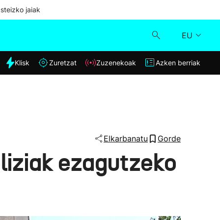
steizko jaiak
EU
dia
Klisk
Zuretzat
Zuzenekoak
Azken berriak
Klisk
Zuzenekoak
Zuretzat
Elkarbanatu
Gorde
liziak ezagutzeko
Azken berriak