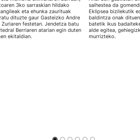
oaren 3ko sarraskian hildako
saihestea da gomendi
langileak eta ehunka zaurituak
Eklipsea bizilekutik 
atu dituzte gaur Gasteizko Andre
baldintza onak dituen
 Zuriaren festetan. Jendetza batu
batetik ikus badaitek
tedral Berriaren atarian egin duten
alde egitea, gehiegiz
en ekitaldian.
murrizteko.