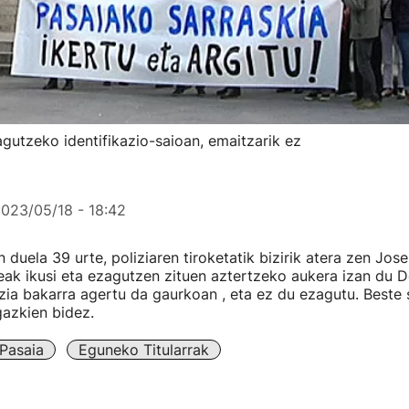
gutzeko identifikazio-saioan, emaitzarik ez
023/05/18 - 18:42
 duela 39 urte, poliziaren tiroketatik bizirik atera zen Jos
leak ikusi eta ezagutzen zituen aztertzeko aukera izan du 
izia bakarra agertu da gaurkoan , eta ez du ezagutu. Beste 
azkien bidez.
Pasaia
Eguneko Titularrak