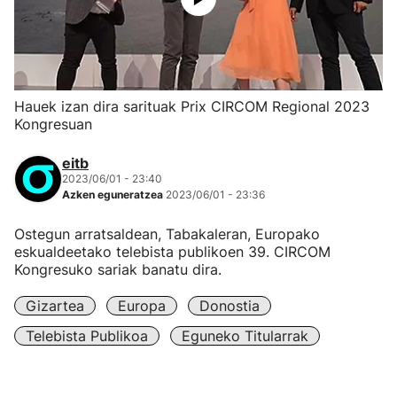
Hauek izan dira sarituak Prix CIRCOM Regional 2023
Kongresuan
eitb
2023/06/01 - 23:40
Azken eguneratzea
2023/06/01 - 23:36
Ostegun arratsaldean, Tabakaleran, Europako
eskualdeetako telebista publikoen 39. CIRCOM
Kongresuko sariak banatu dira.
Gizartea
Europa
Donostia
Telebista Publikoa
Eguneko Titularrak