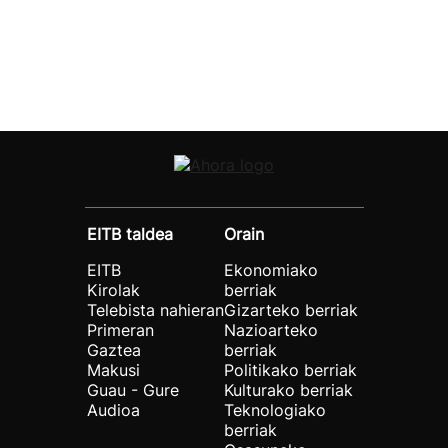
EITB taldea
Orain
EITB
Ekonomiako
Kirolak
berriak
Telebista nahieran
Gizarteko berriak
Primeran
Nazioarteko
Gaztea
berriak
Makusi
Politikako berriak
Guau - Gure
Kulturako berriak
Audioa
Teknologiako
berriak