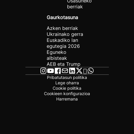
Osasuneko
berriak
Gaurkotasuna
Azken berriak
Ukrainako gerra
Euskadiko lan
egutegia 2026
Eguneko
albisteak
AEB eta Trump
Pribatutasun politika
Lege oharra
Cookie politika
Cookieen konfigurazioa
Harremana