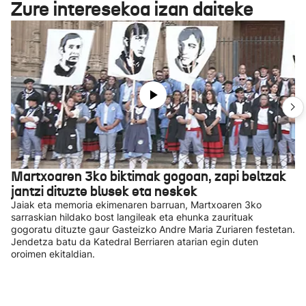
Zure interesekoa izan daiteke
Martxoaren 3ko biktimak gogoan, zapi beltzak
jantzi dituzte blusek eta neskek
Jaiak eta memoria ekimenaren barruan, Martxoaren 3ko
sarraskian hildako bost langileak eta ehunka zaurituak
gogoratu dituzte gaur Gasteizko Andre Maria Zuriaren festetan.
Jendetza batu da Katedral Berriaren atarian egin duten
oroimen ekitaldian.