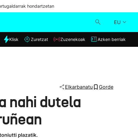
ortugaldarrak hondartzetan
EU
dia
Klisk
Zuretzat
Zuzenekoak
Azken berriak
Klisk
Zuzenekoak
Zuretzat
Elkarbanatu
Gorde
a nahi dutela
Azken berriak
Iruñean
niutti plazatik.