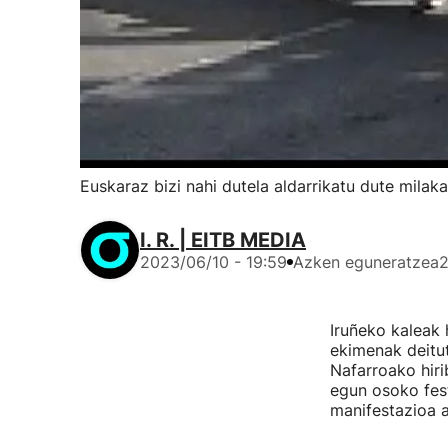
Euskaraz bizi nahi dutela aldarrikatu dute milak
I. R. | EITB MEDIA
2023/06/10 - 19:59
Azken eguneratzea
2
Iruñeko kaleak 
ekimenak deitut
Nafarroako hir
egun osoko fes
manifestazioa a