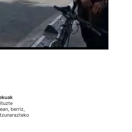
ekuak
ituzte
0ean, berriz,
ntzunarazteko