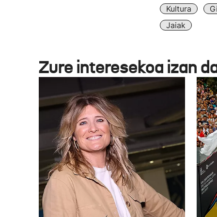
Kultura
G
Jaiak
Zure interesekoa izan d