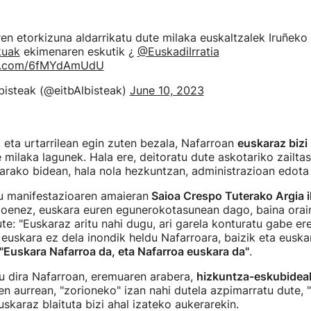
en etorkizuna aldarrikatu dute milaka euskaltzalek Iruñeko 
kuak
ekimenaren eskutik ¿
@EuskadiIrratia
ter.com/6fMYdAmUdU
bisteak (@eitbAlbisteak)
June 10, 2023
eta urtarrilean egin zuten bezala, Nafarroan
euskaraz bizi 
e milaka lagunek. Hala ere, deitoratu dute askotariko zailt
tarako bidean, hala nola hezkuntzan, administrazioan edota 
du manifestazioaren amaieran
Saioa Crespo Tuterako Argia i
ioenez, euskara euren egunerokotasunean dago, baina orain
te: "Euskaraz aritu nahi dugu, ari garela konturatu gabe ere
euskara ez dela inondik heldu Nafarroara, baizik eta euska
"Euskara Nafarroa da, eta Nafarroa euskara da"
.
u dira Nafarroan, eremuaren arabera,
hizkuntza-eskubidea
rren aurrean, "zorioneko" izan nahi dutela azpimarratu dute,
euskaraz blaituta bizi ahal izateko aukerarekin.