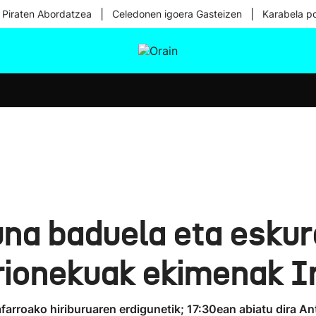
|
|
 Piraten Abordatzea
Celedonen igoera Gasteizen
Karabela p
tura
Ikusmiran
Egural
Osasuna
Teknologia
na baduela eta eskur
orionekuak ekimenak 
arroako hiriburuaren erdigunetik; 17:30ean abiatu dira Anto