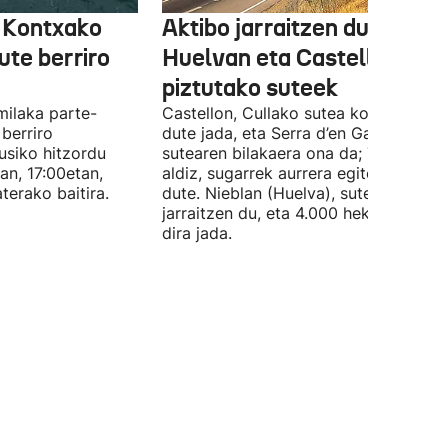
k Kontxako
Aktibo jarraitzen dute
ute berriro
Huelvan eta Castellon
piztutako suteek
milaka parte-
Castellon, Cullako sutea kontrolpean
 berriro
dute jada, eta Serra d’en Galcerango
siko hitzordu
sutearen bilakaera ona da; Tirigen,
an, 17:00etan,
aldiz, sugarrek aurrera egiten jarraitz
terako baitira.
dute. Nieblan (Huelva), suteak aktibo
jarraitzen du, eta 4.000 hektarea erre
dira jada.