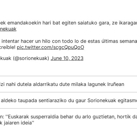
ek emandakoekin hari bat egiten saiatuko gara, ze ikaragar
onekuak
intentar hacer un hilo con todo lo de estas últimas semana
creíble!
pic.twitter.com/scgcQpuQoO
kuak (@sorionekuak)
June 10, 2023
zi nahi dutela aldarrikatu dute milaka lagunek Iruñean
 aldeko taupada sentiaraziko du gaur Sorionekuak egitasm
n: ''Euskarak susperraldia behar du arlo guztietan, hortik d
 jaiaren ideia''