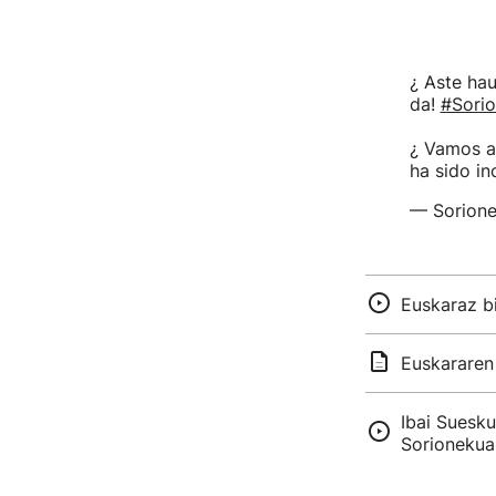
¿ Aste hau
da!
#Sori
¿ Vamos a 
ha sido in
— Sorione
Euskaraz bi
Euskararen
Ibai Suesku
Sorionekuak