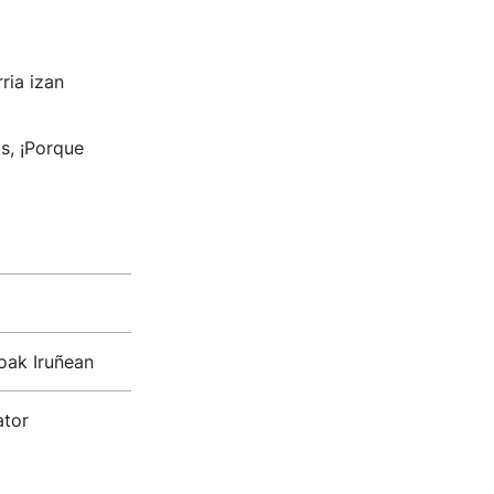
ria izan
s, ¡Porque
oak Iruñean
ator