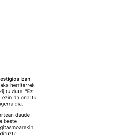
estigioa izan
laka herritarrek
ijitu dute. "Ez
, ezin da onartu
gerraldia.
artean daude
a beste
egitasmoarekin
dituzte.