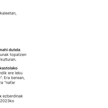
kaleetan,
nahi dutela
asunak topatzen
kulturan.
kastolako
dik ere leku
". Era berean,
ra "nafar
k
ezberdinak
 "2023ko