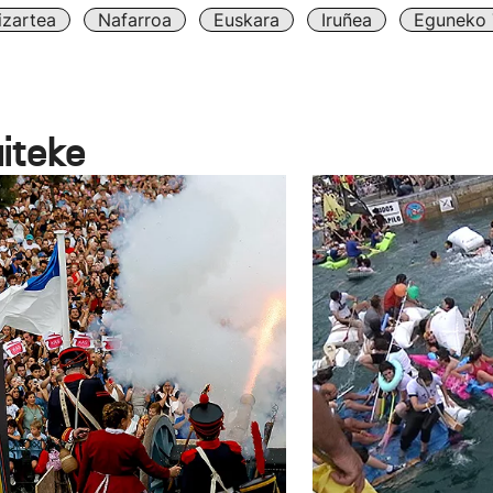
izartea
Nafarroa
Euskara
Iruñea
Eguneko T
aiteke