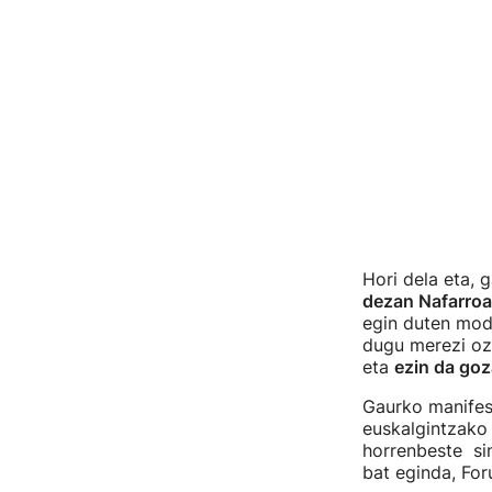
Hori dela eta, 
dezan Nafarro
egin duten mo
dugu merezi ozt
eta
ezin da goz
Gaurko manifes
euskalgintzako 
horrenbeste sin
bat eginda, For