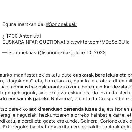
Eguna martxan da!
#Sorionekuak
¿ 17:30 Antoniutti
EUSKARA NFAR GUZTIONA!
pic.twitter.com/MDzScI6U1a
— Sorionekuak (@sorionekuak)
June 10, 2023
gaurko manifestariek eskatu dute
euskarak bere lekua eta pr
an
, "dagokiona", eta, horretarako, gaur kalera atera diren mi
duan,
administrazioak erantzukizuna bere gain har dezala
ex
opo gehiagorik, sinpleki giza-eskubidea da. Ezin da ulertu
atu euskararik gabeko Nafarroa
", amaitu du Crespok bere a
tazioarekiko
atxikimenduen zerrenda luzea
da, eta horien 
eragile nagusiak, hezkuntzaren alorreko hainbat elkarte, et
dikatu, alderdi eta gazte erakunde. Gainera, Sorionekuak 
u Erkidegoko hainbat udalerritan ere ekitaldi propioak egin 