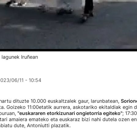
a lagunek Iruñean
023/06/11 - 10:54
hartu dituzte 10.000 euskaltzalek gaur, larunbatean,
Sorion
a. Goizeko 11:00etatik aurrera, askotariko ekitaldiak egin d
iburuan,
"euskararen etorkizunari ongietorria egiteko"
; 17:3
tari amaiera emateko eta euskaraz bizi nahi dutela ozen e
biatu dute, Antoniutti plazatik.