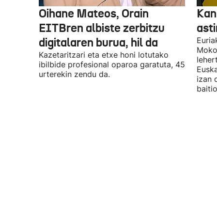
Oihane Mateos, Orain
Kan
EITBren albiste zerbitzu
asti
digitalaren burua, hil da
Euria
Mokor
Kazetaritzari eta etxe honi lotutako
leher
ibilbide profesional oparoa garatuta, 45
Euska
urterekin zendu da.
izan 
baiti