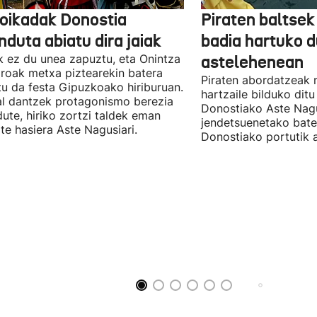
oikadak Donostia
Piraten baltse
nduta abiatu dira jaiak
badia hartuko d
k ez du unea zapuztu, eta Onintza
astelehenean
oak metxa piztearekin batera
Piraten abordatzeak 
tu da festa Gipuzkoako hiriburuan.
hartzaile bilduko ditu
l dantzek protagonismo berezia
Donostiako Aste Nagu
dute, hiriko zortzi taldek eman
jendetsuenetako bate
ote hasiera Aste Nagusiari.
Donostiako portutik a