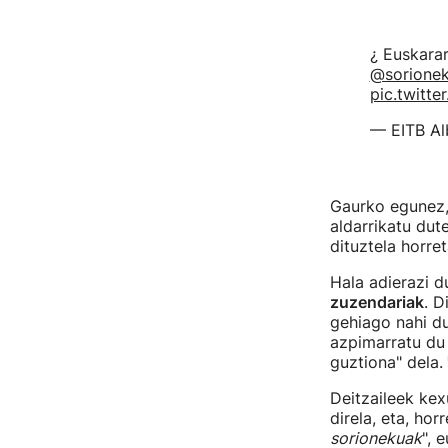
¿ Euskarar
@sorione
pic.twit
— EITB Al
Gaurko egunez, 
aldarrikatu dut
dituztela horre
Hala adierazi 
zuzendariak
. D
gehiago nahi du
azpimarratu du 
guztiona" dela.
Deitzaileek kex
direla, eta, ho
sorionekuak
", 