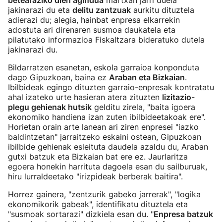
betearaziko dien agindua
martxan jarri duela
jakinarazi du eta
delitu zantzuak
aurkitu dituztela
adierazi du; alegia, hainbat enpresa elkarrekin
adostuta ari direnaren susmoa daukatela eta
pilatutako informazioa Fiskaltzara bideratuko dutela
jakinarazi du.
Bildarratzen esanetan, eskola garraioa konponduta
dago Gipuzkoan, baina ez
Araban eta Bizkaian
.
Ibilbideak egingo dituzten garraio-enpresak kontratatu
ahal izateko urte hasieran atera zituzten
lizitazio-
plegu gehienak hutsik
gelditu zirela, "baita igoera
ekonomiko handiena izan zuten ibilbideetakoak ere".
Horietan orain arte lanean ari ziren enpresei "iazko
baldintzetan" jarraitzeko eskaini ostean, Gipuzkoan
ibilbide gehienak esleituta daudela azaldu du, Araban
gutxi batzuk eta Bizkaian bat ere ez. Jaurlaritza
egoera honekin harrituta dagoela esan du sailburuak,
hiru lurraldeetako "irizpideak berberak baitira".
Horrez gainera, "zentzurik gabeko jarrerak", "logika
ekonomikorik gabeak", identifikatu dituztela eta
"susmoak sortarazi" dizkiela esan du. "
Enpresa batzuk