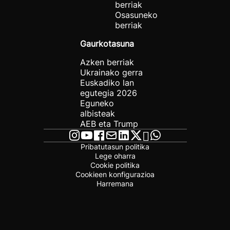
berriak
Osasuneko
berriak
Gaurkotasuna
Azken berriak
Ukrainako gerra
Euskadiko lan
egutegia 2026
Eguneko
albisteak
AEB eta Trump
Pribatutasun politika
Lege oharra
Cookie politika
Cookieen konfigurazioa
Harremana