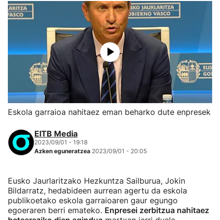
Eskola garraioa nahitaez eman beharko dute enpresek
EITB Media
2023/09/01 - 19:18
Azken eguneratzea
2023/09/01 - 20:05
Eusko Jaurlaritzako Hezkuntza Sailburua, Jokin
Bildarratz, hedabideen aurrean agertu da eskola
publikoetako eskola garraioaren gaur egungo
egoeraren berri emateko.
Enpresei zerbitzua nahitaez