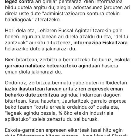
legez kontra
ari direla" pentsarazi dien informazioa
bildu dutela argitu du; alegia, adostasunez jarduten ari
direla uste dute "administrazioaren kontura etekin
handiagoak" ateratzeko.
Hori dela eta, Lehiaren Euskal Agintaritzarekin gain
honen inguruan lanean ari direla azaldu du eta, "delitu
zantzuak" aurkitu dituztenez,
informazioa Fiskaltzara
helaraziko dutela jakinarazi du.
Bien bitartean, zerbitzua bermatzeko helburuz,
eskola
garraioa nahitaez betearazteko agindua
ri hasiera
eman diola jakinarazi du.
Ondorioz, zerbitzua bermatu gabe duten ibilbideetan
iazko ikasturtean lanean aritu ziren enpresek eman
beharko dute zerbitzua
agindua indarrean dagoen
bitartean. Kasu hauetan, Jaurlaritzak garraio enpresa
bakoitzaren "kostu erreala ordainduko" duela eta,
"legeak agindu bezala, % 6ko etekin industriala
aplikatuko" zaiela zehaztu du sailburuak.
Eskola-garraioen enpresen elkarteak lasai hitz egin