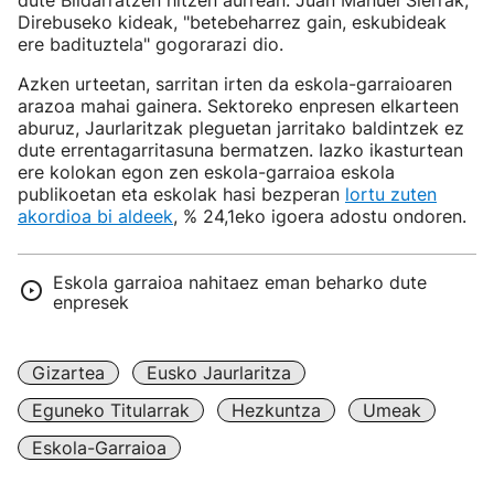
dute Bildarratzen hitzen aurrean. Juan Manuel Sierrak,
Direbuseko kideak, "betebeharrez gain, eskubideak
ere badituztela" gogorarazi dio.
Azken urteetan, sarritan irten da eskola-garraioaren
arazoa mahai gainera. Sektoreko enpresen elkarteen
aburuz, Jaurlaritzak pleguetan jarritako baldintzek ez
dute errentagarritasuna bermatzen. Iazko ikasturtean
ere kolokan egon zen eskola-garraioa eskola
publikoetan eta eskolak hasi bezperan
lortu zuten
akordioa bi aldeek
, % 24,1eko igoera adostu ondoren.
Eskola garraioa nahitaez eman beharko dute
enpresek
Gizartea
Eusko Jaurlaritza
Eguneko Titularrak
Hezkuntza
Umeak
Eskola-Garraioa