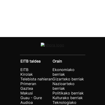
EITB taldea
Orain
EITB
Ekonomiako
Kirolak
berriak
Telebista nahieran
Gizarteko berriak
Primeran
Nazioarteko
Gaztea
berriak
Makusi
Politikako berriak
Guau - Gure
Kulturako berriak
Audioa
Teknologiako