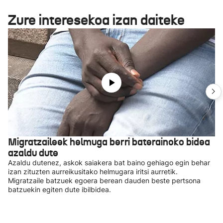
Zure interesekoa izan daiteke
Migratzaileek helmuga berri baterainoko bidea
azaldu dute
Azaldu dutenez, askok saiakera bat baino gehiago egin behar
izan zituzten aurreikusitako helmugara iritsi aurretik.
Migratzaile batzuek egoera berean dauden beste pertsona
batzuekin egiten dute ibilbidea.