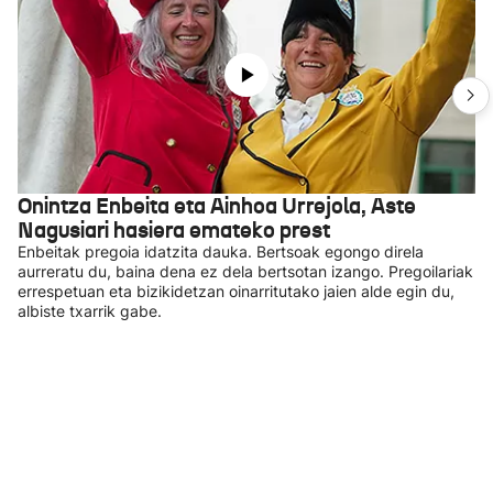
Onintza Enbeita eta Ainhoa Urrejola, Aste
Nagusiari hasiera emateko prest
Enbeitak pregoia idatzita dauka. Bertsoak egongo direla
aurreratu du, baina dena ez dela bertsotan izango. Pregoilariak
errespetuan eta bizikidetzan oinarritutako jaien alde egin du,
albiste txarrik gabe.