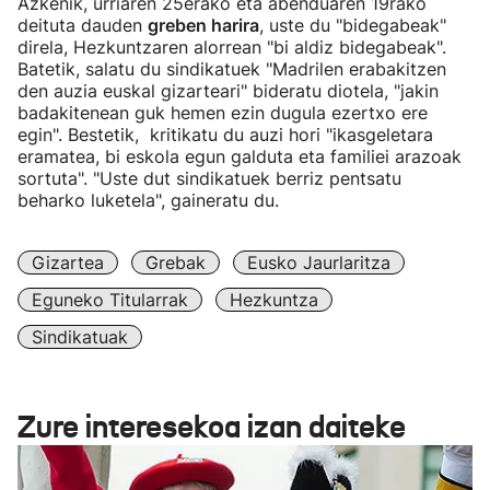
Azkenik, urriaren 25erako eta abenduaren 19rako
deituta dauden
greben harira
, uste du "bidegabeak"
direla, Hezkuntzaren alorrean "bi aldiz bidegabeak".
Batetik, salatu du sindikatuek "Madrilen erabakitzen
den auzia euskal gizarteari" bideratu diotela, "jakin
badakitenean guk hemen ezin dugula ezertxo ere
egin". Bestetik, kritikatu du auzi hori "ikasgeletara
eramatea, bi eskola egun galduta eta familiei arazoak
sortuta". "Uste dut sindikatuek berriz pentsatu
beharko luketela", gaineratu du.
Gizartea
Grebak
Eusko Jaurlaritza
Eguneko Titularrak
Hezkuntza
Sindikatuak
Zure interesekoa izan daiteke