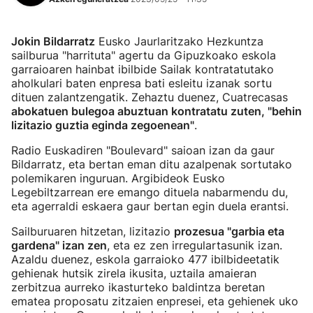
Jokin Bildarratz
Eusko Jaurlaritzako Hezkuntza
sailburua "harrituta" agertu da Gipuzkoako eskola
garraioaren hainbat ibilbide Sailak kontratatutako
aholkulari baten enpresa bati esleitu izanak sortu
dituen zalantzengatik. Zehaztu duenez, Cuatrecasas
abokatuen bulegoa abuztuan kontratatu zuten, "behin
lizitazio guztia eginda zegoenean"
.
Radio Euskadiren "Boulevard" saioan izan da gaur
Bildarratz, eta bertan eman ditu azalpenak sortutako
polemikaren inguruan. Argibideok Eusko
Legebiltzarrean ere emango dituela nabarmendu du,
eta agerraldi eskaera gaur bertan egin duela erantsi.
Sailburuaren hitzetan, lizitazio
prozesua "garbia eta
gardena" izan zen
, eta ez zen irregulartasunik izan.
Azaldu duenez, eskola garraioko 477 ibilbideetatik
gehienak hutsik zirela ikusita, uztaila amaieran
zerbitzua aurreko ikasturteko baldintza beretan
ematea proposatu zitzaien enpresei, eta gehienek uko