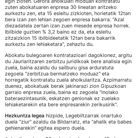
egin zioten. Gerora aholkulari moduan kontratatu
zuten abokatuaren enpresa 30 lineatan aritzeko
aurkeztu zen, eta 15 esleitu zizkioten, horietatik 12tan
bera izan zen lehian zegoen enpresa bakarra. "Azal
diezadatela zertan izan zuen mesede enpresa horrek.
Ibilbide guztien % 3,2 baino ez da, eta esleitu
zitzaizkion 15 ibilbideetatik 12tan bera bakarrik
aurkeztu zen lehiaketara", zehaztu du.
Abokatu bulegoaren kontratazioari dagokionez, argitu
du Jaurlaritzaren zerbitzu juridikoak bere analisia egin
zuela, baina azaldu du sailburu gisa arduratuta
zegoela "zerbitzua bermatzeko moduaz" eta
horregatik kontratatu zuela aholkularitza. Azpimarratu
duenez, abokatuak berak jakinarazi zion Gipuzkoan
garraio enpresa zuela, baina ez zegoela "inolako
bateraezintasunik, eskatzen genionak ez zuelako
lehiaketarekin eta bere enpresarekin zerikusirik".
Hezkuntza legea
hizpide, Legebiltzarrak onartuko
duela "ziur" azaldu da Bildarratz, eta "ahalik eta babes
gehienarekin" egitea espero duela.