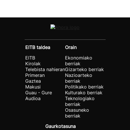
EITB taldea
Orain
EITB
Ekonomiako
Kirolak
berriak
Telebista nahieran
Gizarteko berriak
Primeran
Nazioarteko
Gaztea
berriak
Makusi
Politikako berriak
Guau - Gure
Kulturako berriak
Audioa
Teknologiako
berriak
Osasuneko
berriak
Gaurkotasuna