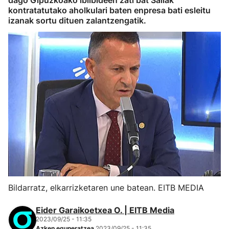
dago Gipuzkoako ibilbideen zati bat Sailak
kontratatutako aholkulari baten enpresa bati esleitu
izanak sortu dituen zalantzengatik.
Bildarratz, elkarrizketaren une batean. EITB MEDIA
Eider Garaikoetxea O. | EITB Media
2023/09/25 - 11:35
Azken eguneratzea
2023/09/25 - 11:35