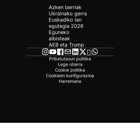
Azken berriak
Ukrainako gerra
Euskadiko lan
egutegia 2026
Eguneko
albisteak
AEB eta Trump
Pribatutasun politika
Lege oharra
Cookie politika
Cookieen konfigurazioa
Harremana