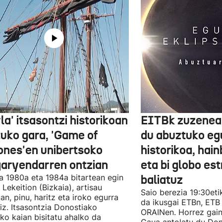
la' itsasontzi historikoan
EITBk zuzenean
tuko gara, 'Game of
du abuztuko egu
ones'en unibertsoko
historikoa, hain
garyendarren ontzian
eta bi globo es
a 1980a eta 1984a bitartean egin
baliatuz
 Lekeition (Bizkaia), artisau
Saio berezia 19:30eti
n, pinu, haritz eta iroko egurra
da ikusgai ETBn, ETB
liz. Itsasontzia Donostiako
ORAINen. Horrez gain
ko kaian bisitatu ahalko da