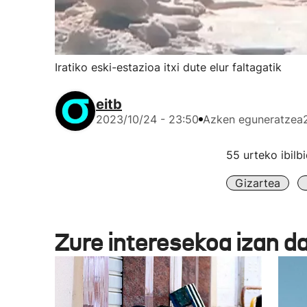
Iratiko eski-estazioa itxi dute elur faltagatik
eitb
2023/10/24 - 23:50
Azken eguneratzea
55 urteko ibilb
Gizartea
Zure interesekoa izan d