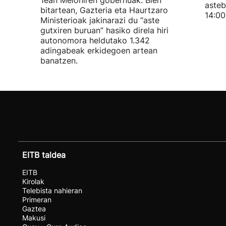
1ean Meloniren gobernuak. Bien
asteb
bitartean, Gazteria eta Haurtzaro
14:00
Ministerioak jakinarazi du “aste
gutxiren buruan” hasiko direla hiri
autonomora heldutako 1.342
adingabeak erkidegoen artean
banatzen.
EITB taldea
EITB
Kirolak
Telebista nahieran
Primeran
Gaztea
Makusi