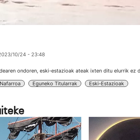
2023/10/24 - 23:48
idearen ondoren, eski-estazioak ateak ixten ditu elurrik ez 
Nafarroa
Eguneko Titularrak
Eski-Estazioak
aiteke