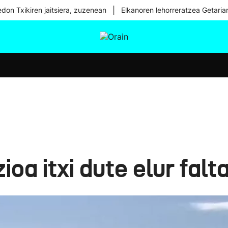
|
don Txikiren jaitsiera, zuzenean
Elkanoren lehorreratzea Getaria
tura
Ikusmiran
Egural
Osasuna
Teknologia
ioa itxi dute elur falt