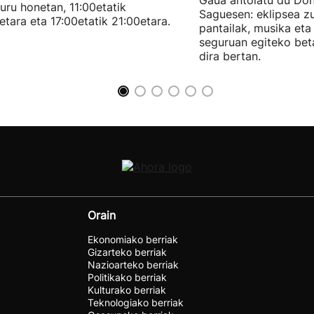
Gaua antolatu du Do
uru honetan, 11:00etatik
Saguesen: eklipsea z
etara eta 17:00etatik 21:00etara.
pantailak, musika et
seguruan egiteko bet
dira bertan.
Orain
Ekonomiako berriak
Gizarteko berriak
Nazioarteko berriak
Politikako berriak
Kulturako berriak
Teknologiako berriak