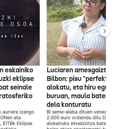
 eskainiko
Luciaren amesgaiztoa
zki eklipse
Bilbon: pisu "perfektua"
bat seinale
alokatu, eta hiru egunen
tratosferiko
buruan, maula baten bikti
dela konturatu
k aurrera izango
Bi seme-alaba dituen venezuelar bat
 ONen eta
2.000 euro ordaindu ditu Deustun
, EITBk Eklipse
alokairuko etxebizitza batengatik,