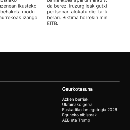
nostiako
baina etxea apartamentu turistiko ba
uzenean ikusteko
da berez. Iruzurgileak gutxienez 10
a behaketa modu
pertsonari alokatu die, tartean Luciari
aurrekoak izango
berari. Biktima horrekin mintzatu da
EITB.
Gaurkotasuna
Azken berriak
Ukrainako gerra
Euskadiko lan egutegia 2026
Eguneko albisteak
AEB eta Trump