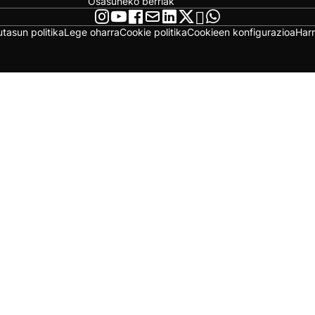
Osasuneko berriak
utasun politika
Lege oharra
Cookie politika
Cookieen konfigurazioa
Har