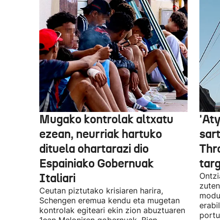
Mugako kontrolak altxatu
'Aty
ezean, neurriak hartuko
sar
dituela ohartarazi dio
Thr
Espainiako Gobernuak
tar
Italiari
Ontzi
zuten
Ceutan piztutako krisiaren harira,
modua
Schengen eremua kendu eta mugetan
erabi
kontrolak egiteari ekin zion abuztuaren
portu