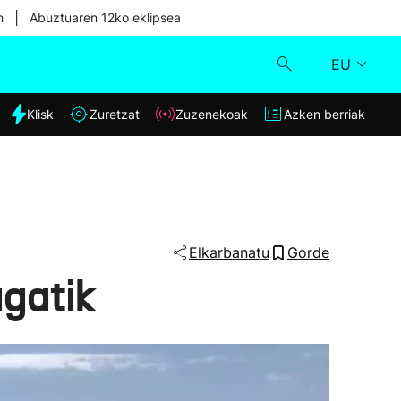
|
n
Abuztuaren 12ko eklipsea
EU
dia
Klisk
Zuretzat
Zuzenekoak
Azken berriak
Klisk
Zuzenekoak
Zuretzat
Elkarbanatu
Gorde
agatik
Azken berriak