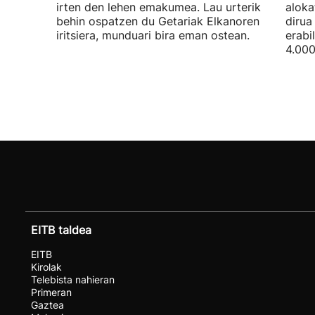
irten den lehen emakumea. Lau urterik
aloka
behin ospatzen du Getariak Elkanoren
dirua
iritsiera, munduari bira eman ostean.
erabi
4.000
EITB taldea
EITB
Kirolak
Telebista nahieran
Primeran
Gaztea