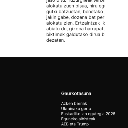
jaso ditu. Iruzurgileak Airbnb bidez
alokatu zuen pisua, hiru egunez. Ordu
gutxi batzuetan, benetako jabeak eze
jakin gabe, dozena bat pertsonari
alokatu zien. Ertzaintzak ikerketa
abiatu du, gizona harrapatu eta
biktimek galdutako dirua berreskura
dezaten.
Gaurkotasuna
Azken berriak
Ukrainako gerra
Euskadiko lan egutegia 2026
Eguneko albisteak
AEB eta Trump