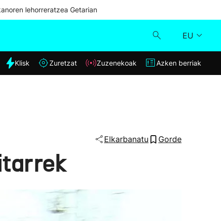
kanoren lehorreratzea Getarian
EU
dia
Klisk
Zuretzat
Zuzenekoak
Azken berriak
Klisk
Zuzenekoak
Zuretzat
Elkarbanatu
Gorde
itarrek
Azken berriak