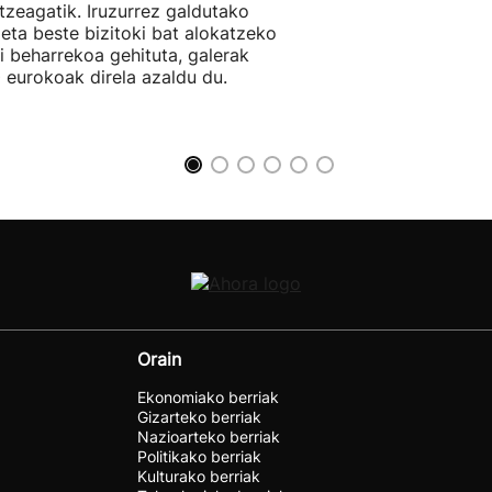
tzeagatik. Iruzurrez galdutako
 eta beste bizitoki bat alokatzeko
li beharrekoa gehituta, galerak
 eurokoak direla azaldu du.
Orain
Ekonomiako berriak
Gizarteko berriak
Nazioarteko berriak
Politikako berriak
Kulturako berriak