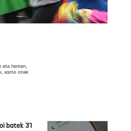
an eta hemen,
ik, asmo onak
oi batek 31