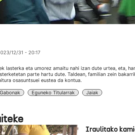
023/12/31 - 20:17
rek lasterka eta umorez amaitu nahi izan dute urtea, eta, h
asterketetan parte hartu dute. Taldean, familian zein bakarr
hitura osasuntsuei eustea da kontua.
Gabonak
Eguneko Titularrak
Jaiak
aiteke
Iraulitako kami