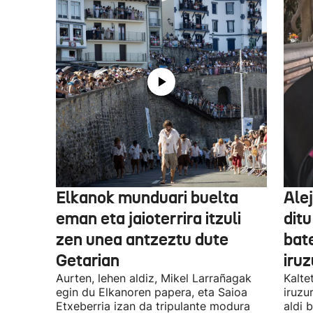
Elkanok munduari buelta
Ale
eman eta jaioterrira itzuli
ditu
zen unea antzeztu dute
bat
Getarian
iru
Aurten, lehen aldiz, Mikel Larrañagak
Kalte
egin du Elkanoren papera, eta Saioa
iruzu
Etxeberria izan da tripulante modura
aldi 