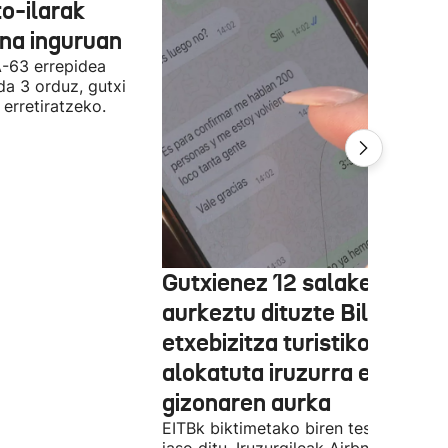
o-ilarak
ona inguruan
A-63 errepidea
da 3 orduz, gutxi
 erretiratzeko.
Gutxienez 12 salaketa
aurkeztu dituzte Bilbon
etxebizitza turistiko bat
alokatuta iruzurra egin zue
gizonaren aurka
EITBk biktimetako biren testigantzak