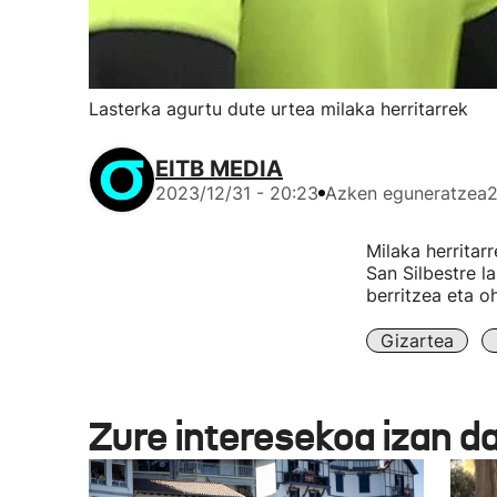
Lasterka agurtu dute urtea milaka herritarrek
EITB MEDIA
2023/12/31 - 20:23
Azken eguneratzea
2
Milaka herritar
San Silbestre l
berritzea eta o
Gizartea
Zure interesekoa izan d