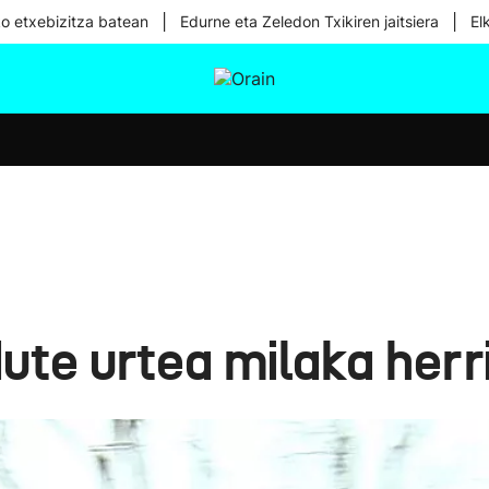
|
|
ko etxebizitza batean
Edurne eta Zeledon Txikiren jaitsiera
El
tura
Ikusmiran
Egural
Osasuna
Teknologia
ute urtea milaka herr