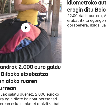
kilometroko aut
eragin ditu Bai
22:00etatik aurrera, 
erabat itxita egongo 
gorabehera, ibilgailua
jandrak 2.000 euro galdu
 Bilboko etxebizitza
en alokairuaren
zurrean
tuak salatu duenez, 2.000 euroko
rra egin diote hainbat pertsonari
berean eskainitako etxebizitza bat