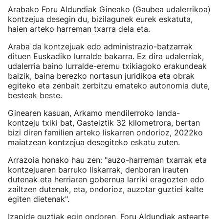
Arabako Foru Aldundiak Gineako (Gaubea udalerrikoa)
kontzejua desegin du, bizilagunek eurek eskatuta,
haien arteko harreman txarra dela eta.
Araba da kontzejuak edo administrazio-batzarrak
dituen Euskadiko lurralde bakarra. Ez dira udalerriak,
udalerria baino lurralde-eremu txikiagoko erakundeak
baizik, baina berezko nortasun juridikoa eta obrak
egiteko eta zenbait zerbitzu emateko autonomia dute,
besteak beste.
Ginearen kasuan, Arkamo mendilerroko landa-
kontzeju txiki bat, Gasteiztik 32 kilometrora, bertan
bizi diren familien arteko liskarren ondorioz, 2022ko
maiatzean kontzejua desegiteko eskatu zuten.
Arrazoia honako hau zen: "auzo-harreman txarrak eta
kontzejuaren barruko liskarrak, denboran irauten
dutenak eta herriaren gobernua larriki eragozten edo
zailtzen dutenak, eta, ondorioz, auzotar guztiei kalte
egiten dietenak".
Izapide guztiak egin ondoren, Foru Aldundiak astearte