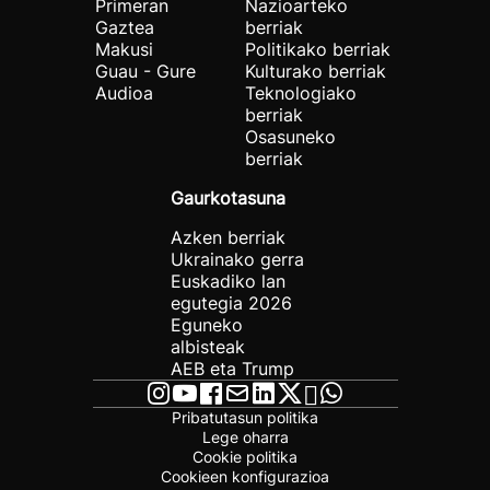
Primeran
Nazioarteko
Gaztea
berriak
Makusi
Politikako berriak
Guau - Gure
Kulturako berriak
Audioa
Teknologiako
berriak
Osasuneko
berriak
Gaurkotasuna
Azken berriak
Ukrainako gerra
Euskadiko lan
egutegia 2026
Eguneko
albisteak
AEB eta Trump
Pribatutasun politika
Lege oharra
Cookie politika
Cookieen konfigurazioa