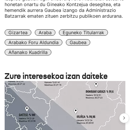
honetan onartu du Gineako Kontzejua desegitea, eta
hemendik aurrera Gaubea izango da Administrazio
Batzarrak ematen zituen zerbitzu publikoen ardurana.
Gizartea
Araba
Eguneko Titularrak
Arabako Foru Aldundia
Gaubea
Añanako Kuadrilla
Zure interesekoa izan daiteke