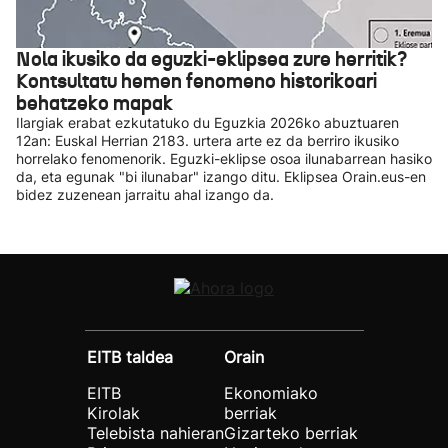
Nola ikusiko da eguzki-eklipsea zure herritik?
Kontsultatu hemen fenomeno historikoari
behatzeko mapak
Ilargiak erabat ezkutatuko du Eguzkia 2026ko abuztuaren
12an: Euskal Herrian 2183. urtera arte ez da berriro ikusiko
horrelako fenomenorik. Eguzki-eklipse osoa ilunabarrean hasiko
da, eta egunak "bi ilunabar" izango ditu. Eklipsea Orain.eus-en
bidez zuzenean jarraitu ahal izango da.
EITB taldea
Orain
EITB
Ekonomiako
Kirolak
berriak
Telebista nahieran
Gizarteko berriak