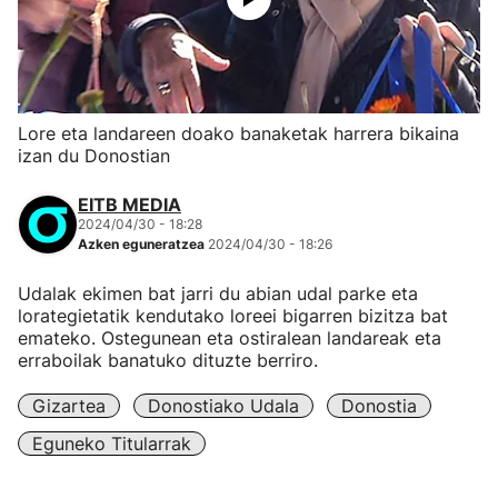
Lore eta landareen doako banaketak harrera bikaina
izan du Donostian
EITB MEDIA
2024/04/30 - 18:28
Azken eguneratzea
2024/04/30 - 18:26
Udalak ekimen bat jarri du abian udal parke eta
lorategietatik kendutako loreei bigarren bizitza bat
emateko. Ostegunean eta ostiralean landareak eta
erraboilak banatuko dituzte berriro.
Gizartea
Donostiako Udala
Donostia
Eguneko Titularrak