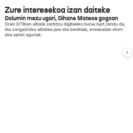
Zure interesekoa izan daiteke
Dolumin mezu ugari, Oihane Mateos gogoan
Orain EITBren albiste zerbitzu digitaleko burua bart zendu da,
eta zorigaiztoko albistea jaso eta berehala, erreskadan etorri
dira samin agurrak.