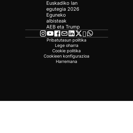
Euskadiko lan
egutegia 2026
Eguneko
albisteak
AEB eta Trump
Pribatutasun politika
Lege oharra
Cookie politika
Cookieen konfigurazioa
Harremana