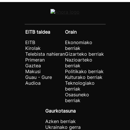
EITB taldea
Orain
EITB
Ekonomiako
Kirolak
berriak
Telebista nahieran
Gizarteko berriak
Primeran
Nazioarteko
Gaztea
berriak
Makusi
Politikako berriak
Guau - Gure
Kulturako berriak
Audioa
Teknologiako
berriak
Osasuneko
berriak
Gaurkotasuna
Azken berriak
Ukrainako gerra