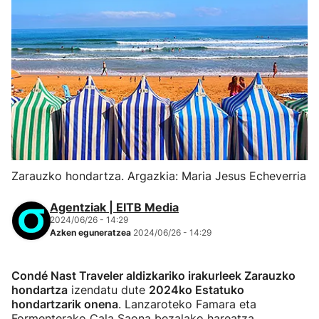
Zarauzko hondartza. Argazkia: Maria Jesus Echeverria
Agentziak | EITB Media
2024/06/26 - 14:29
Azken eguneratzea
2024/06/26 - 14:29
Condé Nast Traveler aldizkariko irakurleek Zarauzko
hondartza
izendatu dute
2024ko Estatuko
hondartzarik onena
. Lanzaroteko Famara eta
Formenterako Cala Saona bezalako hareatza