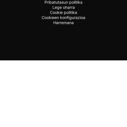
Pribatutasun politika
Lege oharra
Cookie politika
Cookieen konfigurazioa
Harremana