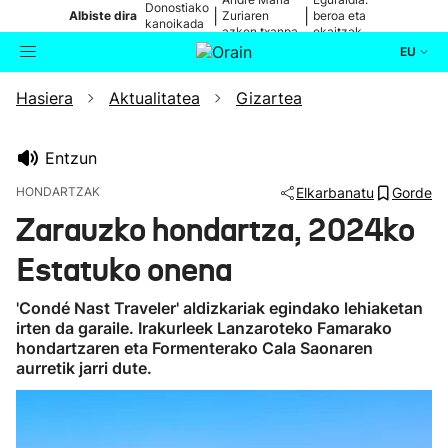
Donostiako
|
|
Albiste dira
Zuriaren
beroa eta
kanoikada
azken txanpa
ekaitzak
EU
Hasiera
Aktualitatea
Gizartea
Aktualitatea
Bilatzailea
Politika
Entzun
HONDARTZAK
Elkarbanatu
Gorde
Kultura
Zarauzko hondartza, 2024ko
Estatuko onena
Ikusmiran
'Condé Nast Traveler' aldizkariak egindako lehiaketan
Eguraldia
irten da garaile. Irakurleek Lanzaroteko Famarako
hondartzaren eta Formenterako Cala Saonaren
aurretik jarri dute.