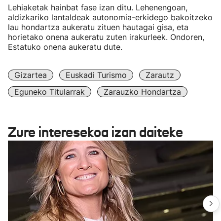
Lehiaketak hainbat fase izan ditu. Lehenengoan,
aldizkariko lantaldeak autonomia-erkidego bakoitzeko
lau hondartza aukeratu zituen hautagai gisa, eta
horietako onena aukeratu zuten irakurleek. Ondoren,
Estatuko onena aukeratu dute.
Gizartea
Euskadi Turismo
Zarautz
Eguneko Titularrak
Zarauzko Hondartza
Zure interesekoa izan daiteke