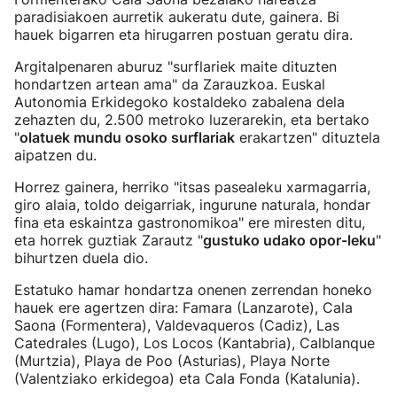
paradisiakoen aurretik aukeratu dute, gainera. Bi
hauek bigarren eta hirugarren postuan geratu dira.
Argitalpenaren aburuz "surflariek maite dituzten
hondartzen artean ama" da Zarauzkoa. Euskal
Autonomia Erkidegoko kostaldeko zabalena dela
zehazten du, 2.500 metroko luzerarekin, eta bertako
"
olatuek mundu osoko surflariak
erakartzen" dituztela
aipatzen du.
Horrez gainera, herriko "itsas pasealeku xarmagarria,
giro alaia, toldo deigarriak, ingurune naturala, hondar
fina eta eskaintza gastronomikoa" ere miresten ditu,
eta horrek guztiak Zarautz "
gustuko udako opor-leku
"
bihurtzen duela dio.
Estatuko hamar hondartza onenen zerrendan honeko
hauek ere agertzen dira: Famara (Lanzarote), Cala
Saona (Formentera), Valdevaqueros (Cadiz), Las
Catedrales (Lugo), Los Locos (Kantabria), Calblanque
(Murtzia), Playa de Poo (Asturias), Playa Norte
(Valentziako erkidegoa) eta Cala Fonda (Katalunia).