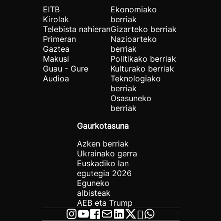
EITB
Ekonomiako
Kirolak
berriak
Telebista nahieran
Gizarteko berriak
Primeran
Nazioarteko
Gaztea
berriak
Makusi
Politikako berriak
Guau - Gure
Kulturako berriak
Audioa
Teknologiako
berriak
Osasuneko
berriak
Gaurkotasuna
Azken berriak
Ukrainako gerra
Euskadiko lan
egutegia 2026
Eguneko
albisteak
AEB eta Trump