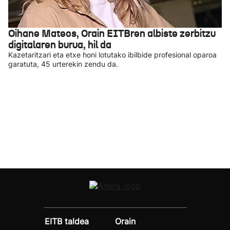
Oihane Mateos, Orain EITBren albiste zerbitzu
digitalaren burua, hil da
Kazetaritzari eta etxe honi lotutako ibilbide profesional oparoa
garatuta, 45 urterekin zendu da.
EITB taldea
Orain