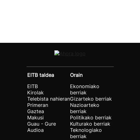
EITB taldea
Orain
EITB
Ekonomiako
Kirolak
berriak
Telebista nahieran
Gizarteko berriak
Primeran
Nazioarteko
Gaztea
berriak
Makusi
Politikako berriak
Guau - Gure
Kulturako berriak
Audioa
Teknologiako
berriak