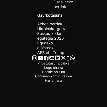
Osasuneko
berriak
Gaurkotasuna
Azken berriak
Ukrainako gerra
Euskadiko lan
egutegia 2026
Eguneko
albisteak
AEB eta Trump
Pribatutasun politika
Lege oharra
Cookie politika
Cookieen konfigurazioa
Harremana