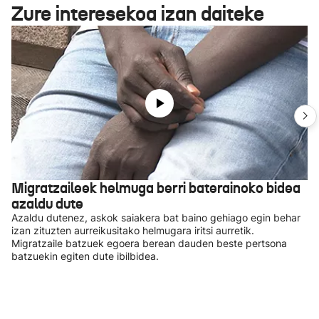
Zure interesekoa izan daiteke
Migratzaileek helmuga berri baterainoko bidea
azaldu dute
Azaldu dutenez, askok saiakera bat baino gehiago egin behar
izan zituzten aurreikusitako helmugara iritsi aurretik.
Migratzaile batzuek egoera berean dauden beste pertsona
batzuekin egiten dute ibilbidea.