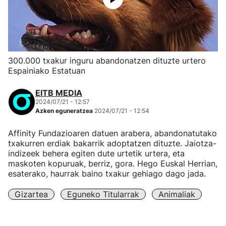
300.000 txakur inguru abandonatzen dituzte urtero
Espainiako Estatuan
EITB MEDIA
2024/07/21 - 12:57
Azken eguneratzea
2024/07/21 - 12:54
Affinity Fundazioaren datuen arabera, abandonatutako
txakurren erdiak bakarrik adoptatzen dituzte. Jaiotza-
indizeek behera egiten dute urtetik urtera, eta
maskoten kopuruak, berriz, gora. Hego Euskal Herrian,
esaterako, haurrak baino txakur gehiago dago jada.
Gizartea
Eguneko Titularrak
Animaliak