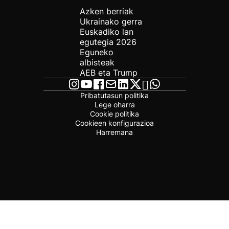
Azken berriak
Ukrainako gerra
Euskadiko lan
egutegia 2026
Eguneko
albisteak
AEB eta Trump
Pribatutasun politika
Lege oharra
Cookie politika
Cookieen konfigurazioa
Harremana