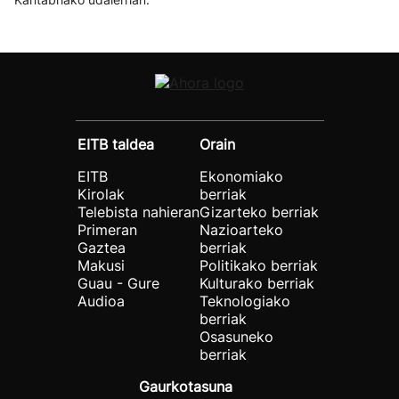
EITB taldea
Orain
EITB
Ekonomiako
Kirolak
berriak
Telebista nahieran
Gizarteko berriak
Primeran
Nazioarteko
Gaztea
berriak
Makusi
Politikako berriak
Guau - Gure
Kulturako berriak
Audioa
Teknologiako
berriak
Osasuneko
berriak
Gaurkotasuna