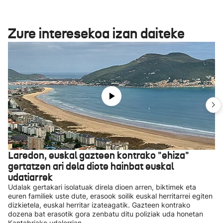
Zure interesekoa izan daiteke
Laredon, euskal gazteen kontrako "ehiza"
gertatzen ari dela diote hainbat euskal
udatiarrek
Udalak gertakari isolatuak direla dioen arren, biktimek eta
euren familiek uste dute, erasook soilik euskal herritarrei egiten
dizkietela, euskal herritar izateagatik. Gazteen kontrako
dozena bat erasotik gora zenbatu ditu poliziak uda honetan
Kantabriako udalerrian.