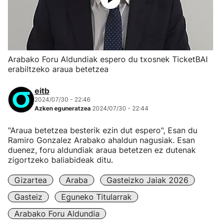
Arabako Foru Aldundiak espero du txosnek TicketBAI
erabiltzeko araua betetzea
eitb
2024/07/30 - 22:46
Azken eguneratzea
2024/07/30 - 22:44
"Araua betetzea besterik ezin dut espero", Esan du
Ramiro Gonzalez Arabako ahaldun nagusiak. Esan
duenez, foru aldundiak araua betetzen ez dutenak
zigortzeko baliabideak ditu.
Gizartea
Araba
Gasteizko Jaiak 2026
Gasteiz
Eguneko Titularrak
Arabako Foru Aldundia