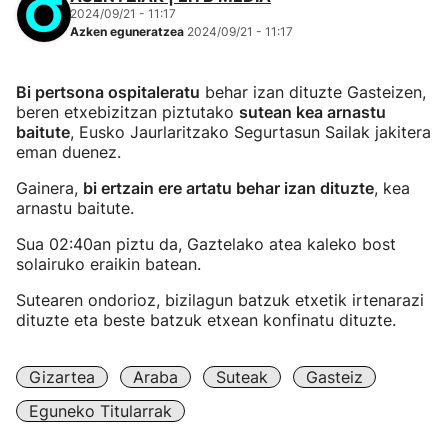
2024/09/21 - 11:17
Azken eguneratzea
2024/09/21 - 11:17
Bi pertsona ospitaleratu
behar izan dituzte Gasteizen,
beren etxebizitzan piztutako
sutean kea arnastu
baitute
, Eusko Jaurlaritzako Segurtasun Sailak jakitera
eman duenez.
Gainera,
bi ertzain ere artatu behar izan dituzte
, kea
arnastu baitute.
Sua 02:40an piztu da, Gaztelako atea kaleko bost
solairuko eraikin batean.
Sutearen ondorioz, bizilagun batzuk etxetik irtenarazi
dituzte eta beste batzuk etxean konfinatu dituzte.
Gizartea
Araba
Suteak
Gasteiz
Eguneko Titularrak