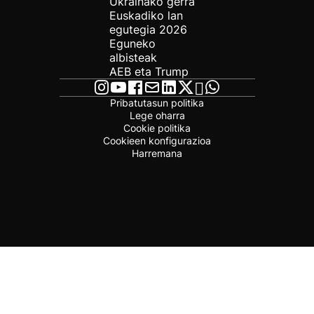
Ukrainako gerra
Euskadiko lan
egutegia 2026
Eguneko
albisteak
AEB eta Trump
Pribatutasun politika
Lege oharra
Cookie politika
Cookieen konfigurazioa
Harremana