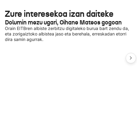
Zure interesekoa izan daiteke
Dolumin mezu ugari, Oihane Mateos gogoan
Orain EITBren albiste zerbitzu digitaleko burua bart zendu da,
eta zorigaiztoko albistea jaso eta berehala, erreskadan etorri
dira samin agurrak.