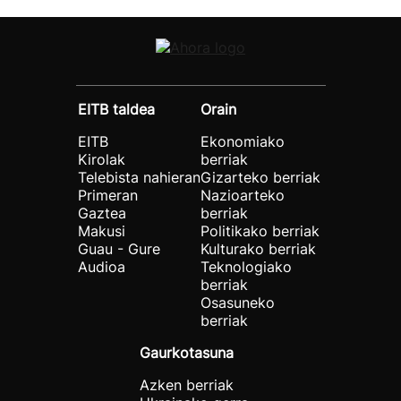
EITB taldea
Orain
EITB
Ekonomiako
Kirolak
berriak
Telebista nahieran
Gizarteko berriak
Primeran
Nazioarteko
Gaztea
berriak
Makusi
Politikako berriak
Guau - Gure
Kulturako berriak
Audioa
Teknologiako
berriak
Osasuneko
berriak
Gaurkotasuna
Azken berriak