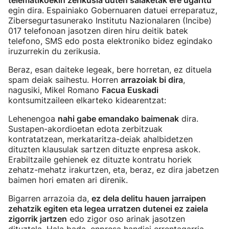
telematikoekin zerikusia duten salaketak ere ugaritu
egin dira. Espainiako Gobernuaren datuei erreparatuz,
Zibersegurtasunerako Institutu Nazionalaren (Incibe)
017 telefonoan jasotzen diren hiru deitik batek
telefono, SMS edo posta elektroniko bidez egindako
iruzurrekin du zerikusia.
Beraz, esan daiteke legeak, bere horretan, ez dituela
spam deiak saihestu. Horren
arrazoiak bi dira
,
nagusiki, Mikel Romano
Facua Euskadi
kontsumitzaileen elkarteko kidearentzat:
Lehenengoa
nahi gabe emandako baimenak
dira.
Sustapen-akordioetan edota zerbitzuak
kontratatzean, merkataritza-deiak ahalbidetzen
dituzten klausulak sartzen dituzte enpresa askok.
Erabiltzaile gehienek ez dituzte kontratu horiek
zehatz-mehatz irakurtzen, eta, beraz, ez dira jabetzen
baimen hori ematen ari direnik.
Bigarren arrazoia da,
ez dela delitu hauen jarraipen
zehatzik egiten eta legea urratzen dutenei ez zaiela
zigorrik jartzen
edo zigor oso arinak jasotzen