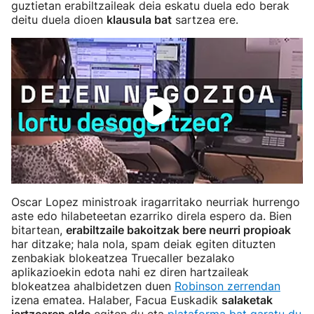
guztietan erabiltzaileak deia eskatu duela edo berak
deitu duela dioen
klausula bat
sartzea ere.
Oscar Lopez ministroak iragarritako neurriak hurrengo
aste edo hilabeteetan ezarriko direla espero da. Bien
bitartean,
erabiltzaile bakoitzak bere neurri propioak
har ditzake; hala nola, spam deiak egiten dituzten
zenbakiak blokeatzea Truecaller bezalako
aplikazioekin edota nahi ez diren hartzaileak
blokeatzea ahalbidetzen duen
Robinson zerrendan
izena ematea. Halaber, Facua Euskadik
salaketak