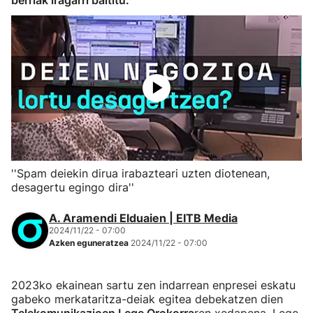
berriak iragarri baititu.
''Spam deiekin dirua irabazteari uzten diotenean,
desagertu egingo dira''
A. Aramendi Elduaien | EITB Media
2024/11/22 - 07:00
Azken eguneratzea
2024/11/22 - 07:00
2023ko ekainean sartu zen indarrean enpresei eskatu
gabeko merkataritza-deiak egitea debekatzen dien