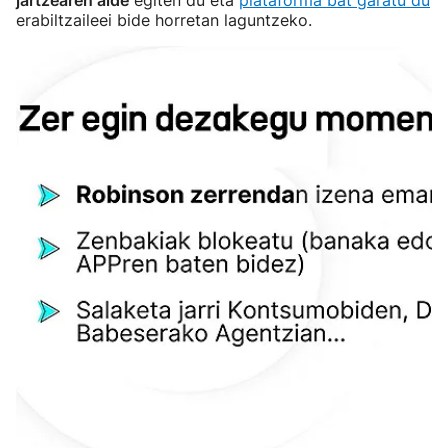
jartzearen alde
egiten du eta
plataforma bat garatu du
erabiltzaileei bide horretan laguntzeko.