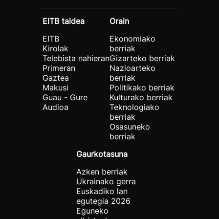
EITB taldea
Orain
EITB
Ekonomiako
Kirolak
berriak
Telebista nahieran
Gizarteko berriak
Primeran
Nazioarteko
Gaztea
berriak
Makusi
Politikako berriak
Guau - Gure
Kulturako berriak
Audioa
Teknologiako
berriak
Osasuneko
berriak
Gaurkotasuna
Azken berriak
Ukrainako gerra
Euskadiko lan
egutegia 2026
Eguneko