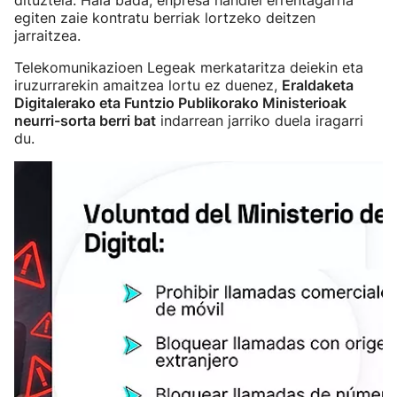
dituztela. Hala bada, enpresa handiei errentagarria
egiten zaie kontratu berriak lortzeko deitzen
jarraitzea.
Telekomunikazioen Legeak merkataritza deiekin eta
iruzurrarekin amaitzea lortu ez duenez,
Eraldaketa
Digitalerako eta Funtzio Publikorako Ministerioak
neurri-sorta berri bat
indarrean jarriko duela iragarri
du.