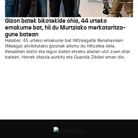
Gizon batek bikotekide ohia, 44 urteko
emakume bat, hil du Murtziako merkataritza-
gune batean
Halaber, 45 urteko emakume bat hiltzeagatik Benahavisen
(Malaga) atxilotutako gizonak aitortu du hiltzailea dela,
ihesaldian idatzi eta lagun baten etxeko atarian utzi zuen ohar
batean. Horrek idatzia aurkitu eta Guardia Zibilari eman dio.