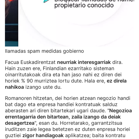
llamadas spam medidas gobierno
Facua Euskadirentzat
neurriak interesgarriak
dira.
Hain zuzen ere, Finlandian ezarritako sisteman
oinarritutakoak dira eta han jaso nahi ez diren dei
horiek % 90 murriztea lortu dute. Hala ere,
ez direla
nahikoa
izango uste du.
Romanoren hitzetan, dei horien atzean negozio handi
bat dago eta enpresa handiei kontratuak salduz
aberasten ari diren bitartekari ugari daude. "
Negozioa
errentagarria den bitartean, zaila izango da deiak
desagertzea
", esan du. Horretarako, garrantzitsua
iruditzen zaie legea betetzen ez duten enpresa horiei
guztiei
zigor handiagoak
aplikatzea; baita kontratu