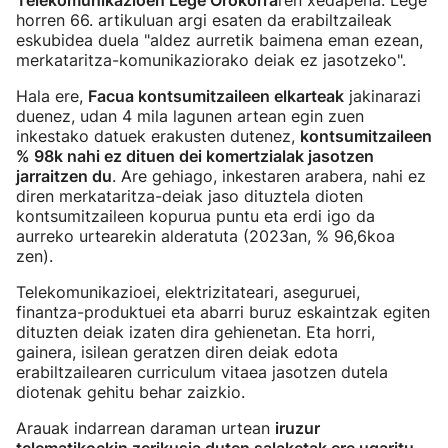
Telekomunikazioen Lege Orokorra
ren xedapena. Lege
horren 66. artikuluan argi esaten da erabiltzaileak
eskubidea duela "aldez aurretik baimena eman ezean,
merkataritza-komunikaziorako deiak ez jasotzeko".
Hala ere,
Facua kontsumitzaileen elkarteak
jakinarazi
duenez, udan 4 mila lagunen artean egin zuen
inkestako datuek erakusten dutenez,
kontsumitzaileen
% 98k nahi ez dituen dei komertzialak jasotzen
jarraitzen du
. Are gehiago, inkestaren arabera, nahi ez
diren merkataritza-deiak jaso dituztela dioten
kontsumitzaileen kopurua puntu eta erdi igo da
aurreko urtearekin alderatuta (2023an, % 96,6koa
zen).
Telekomunikazioei, elektrizitateari, aseguruei,
finantza-produktuei eta abarri buruz eskaintzak egiten
dituzten deiak izaten dira gehienetan. Eta horri,
gainera, isilean geratzen diren deiak edota
erabiltzailearen curriculum vitaea jasotzen dutela
diotenak gehitu behar zaizkio.
Arauak indarrean daraman urtean
iruzur