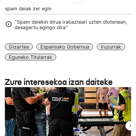
spam deiak zer egin
''Spam deiekin dirua irabazteari uzten diotenean,
desagertu egingo dira''
Gizartea
Espainiako Gobernua
Iruzurrak
Eguneko Titularrak
Zure interesekoa izan daiteke