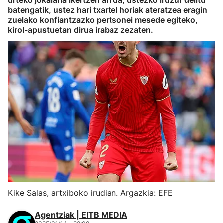
urteko jokalaria ikertzen ari da, ustezko iruzur delitu
batengatik, ustez hari txartel horiak ateratzea eragin
zuelako konfiantzazko pertsonei mesede egiteko,
kirol-apustuetan dirua irabaz zezaten.
Kike Salas, artxiboko irudian. Argazkia: EFE
Agentziak | EITB MEDIA