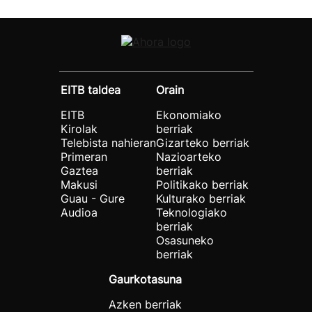
EITB taldea
Orain
EITB
Ekonomiako
Kirolak
berriak
Telebista nahieran
Gizarteko berriak
Primeran
Nazioarteko
Gaztea
berriak
Makusi
Politikako berriak
Guau - Gure
Kulturako berriak
Audioa
Teknologiako
berriak
Osasuneko
berriak
Gaurkotasuna
Azken berriak