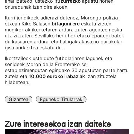
ahal izateko, ustezko
iruzurrezko apustu
horien
onuradunak izan direlakoan.
Iturri juridikoek adierazi dutenez, Morongo polizia-
etxean Kike Salasen
bi laguni ere
eskatu zieten
mugikorrak ikerketaren ardura zuten agenteen esku
utz zitzaten. Sevillako herri horretako epaitegi batek
du kasuaren ardura, eta LaLigak akusazio partikular
gisa aurkeztea eskatu du.
Ikertzaileek uste dute futbolariaren lagunek eta
senideek Moron de la Fronterako sei
establezimendutan egindako 30 apustutan parte hartu
zutela eta
10.000 euroko irabaziak
izan zituztela
hilabetean.
Gizartea
Eguneko Titularrak
Zure interesekoa izan daiteke