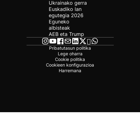
Ukrainako gerra
Euskadiko lan
egutegia 2026
Eguneko
albisteak
AEB eta Trump
Pribatutasun politika
Lege oharra
Cookie politika
Cookieen konfigurazioa
Harremana