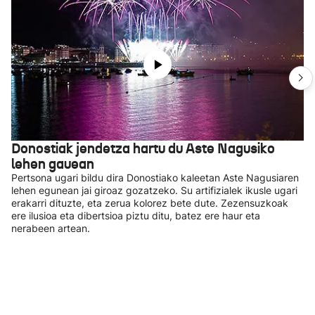
Donostiak jendetza hartu du Aste Nagusiko
lehen gauean
Pertsona ugari bildu dira Donostiako kaleetan Aste Nagusiaren
lehen egunean jai giroaz gozatzeko. Su artifizialek ikusle ugari
erakarri dituzte, eta zerua kolorez bete dute. Zezensuzkoak
ere ilusioa eta dibertsioa piztu ditu, batez ere haur eta
nerabeen artean.