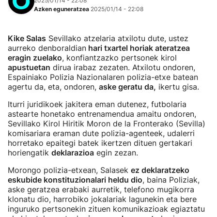
2025/01/14 - 22:08
Azken eguneratzea
2025/01/14 - 22:08
Kike Salas
Sevillako atzelaria atxilotu dute, ustez
aurreko denboraldian
hari txartel horiak ateratzea
eragin zuelako
, konfiantzazko pertsonek kirol
apustuetan
dirua irabaz zezaten. Atxilotu ondoren,
Espainiako Polizia Nazionalaren polizia-etxe batean
agertu da, eta, ondoren,
aske geratu da,
ikertu gisa.
Iturri juridikoek jakitera eman dutenez, futbolaria
astearte honetako entrenamendua amaitu ondoren,
Sevillako Kirol Hiritik Moron de la Fronterako (Sevilla)
komisariara eraman dute polizia-agenteek, udalerri
horretako epaitegi batek ikertzen dituen gertakari
horiengatik
deklarazioa
egin zezan.
Morongo polizia-etxean, Salasek
ez deklaratzeko
eskubide konstituzionalari heldu dio
, baina Poliziak,
aske geratzea erabaki aurretik, telefono mugikorra
klonatu dio, harrobiko jokalariak lagunekin eta bere
inguruko pertsonekin zituen komunikazioak egiaztatu