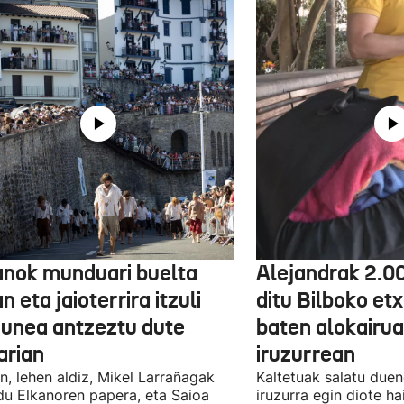
anok munduari buelta
Alejandrak 2.0
 eta jaioterrira itzuli
ditu Bilboko etx
 unea antzeztu dute
baten alokairu
arian
iruzurrean
n, lehen aldiz, Mikel Larrañagak
Kaltetuak salatu due
du Elkanoren papera, eta Saioa
iruzurra egin diote ha