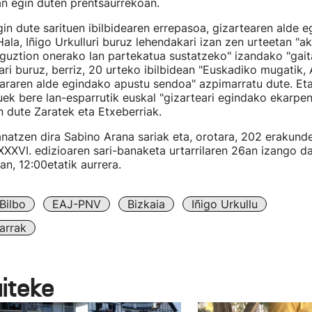
n egin duten prentsaurrekoan.
n dute sarituen ibilbidearen errepasoa, gizartearen alde e
la, Iñigo Urkulluri buruz lehendakari izan zen urteetan "a
guztion onerako lan partekatua sustatzeko" izandako "gai
ari buruz, berriz, 20 urteko ibilbidean "Euskadiko mugatik,
kararen alde egindako apustu sendoa" azpimarratu dute. Eta
uek bere lan-esparrutik euskal "gizarteari egindako ekarpen
an dute Zaratek eta Etxeberriak.
anatzen dira Sabino Arana sariak eta, orotara, 202 erakun
 XXXVI. edizioaren sari-banaketa urtarrilaren 26an izango da
an, 12:00etatik aurrera.
Bilbo
EAJ-PNV
Bizkaia
Iñigo Urkullu
arrak
aiteke