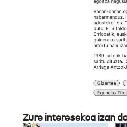
egoitza nagusia
Banan-banan egi
nabarmenduz. Ha
adosteko" eta "
dute. ETS talde
Errioxatik, eus
gainerako sarit
aitortu nahi iz
1989. urtetik b
saritu dituzte.
Arriaga Antzoki
Gizartea
Eguneko Titul
Zure interesekoa izan d