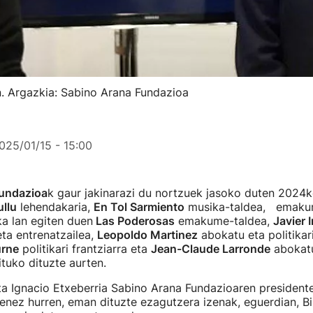
on. Argazkia: Sabino Arana Fundazioa
025/01/15 - 15:00
undazioa
k gaur jakinarazi du nortzuek jasoko duten 2024
ullu
lehendakaria,
En Tol Sarmiento
musika-taldea, emak
ka lan egiten duen
Las Poderosas
emakume-taldea,
Javier 
eta entrenatzailea,
Leopoldo Martinez
abokatu eta politikar
urne
politikari frantziarra eta
Jean-Claude Larronde
abokatu
rituko dituzte aurten.
ta Ignacio Etxeberria Sabino Arana Fundazioaren president
renez hurren, eman dituzte ezagutzera izenak, eguerdian, B