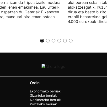
erria izan da tripulatzaile modura
aldi berean eskainita
 den lehen emakumea. Lau urterik
alokatzeagatik. Iruzu
 ospatzen du Getariak Elkanoren
dirua eta beste bizit
iera, munduari bira eman ostean.
erabili beharrekoa ge
4.000 eurokoak direla
Orain
Ekonomiako berriak
Gizarteko berriak
Nazioarteko berriak
Politikako berriak