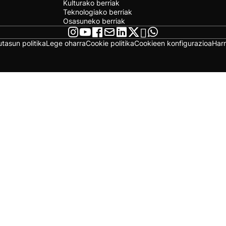
Kulturako berriak
Teknologiako berriak
Osasuneko berriak
utasun politika
Lege oharra
Cookie politika
Cookieen konfigurazioa
Har