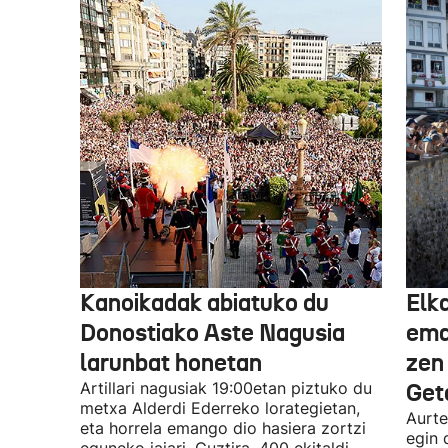
Kanoikadak abiatuko du
Elk
Donostiako Aste Nagusia
eman
larunbat honetan
zen
Artillari nagusiak 19:00etan piztuko du
Get
metxa Alderdi Ederreko lorategietan,
Aurte
eta horrela emango dio hasiera zortzi
egin 