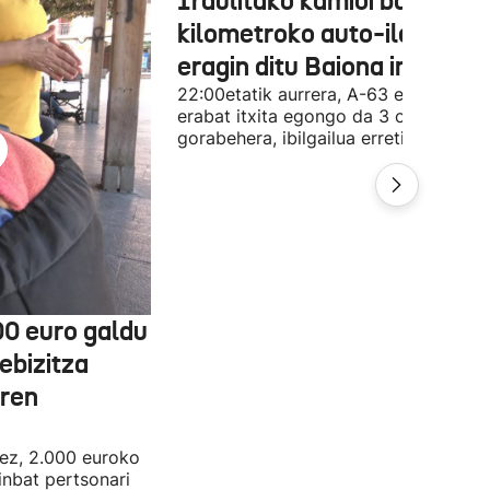
Iraulitako kamioi batek 31
kilometroko auto-ilarak
eragin ditu Baiona inguruan
22:00etatik aurrera, A-63 errepidea
erabat itxita egongo da 3 orduz, gutx
gorabehera, ibilgailua erretiratzeko.
00 euro galdu
ebizitza
aren
nez, 2.000 euroko
inbat pertsonari