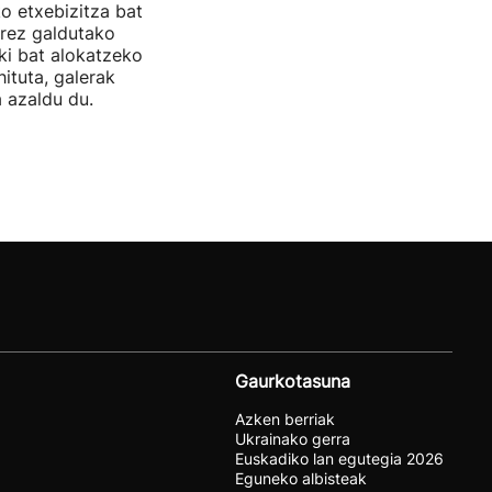
ko etxebizitza bat
rrez galdutako
oki bat alokatzeko
hituta, galerak
 azaldu du.
Gaurkotasuna
Azken berriak
Ukrainako gerra
Euskadiko lan egutegia 2026
Eguneko albisteak