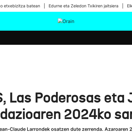
|
|
ko etxebizitza batean
Edurne eta Zeledon Txikiren jaitsiera
El
tura
Ikusmiran
Egural
Osasuna
Teknologia
S, Las Poderosas eta 
dazioaren 2024ko sa
ean-Claude Larrondek osatzen dute zerrenda. Azaroaren 26