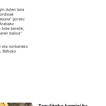
gin duten lana
kordioak
tasuna" goratu
 Arabako
 bide beretik,
aren balioa"
de eta norbanako
, Bilboko