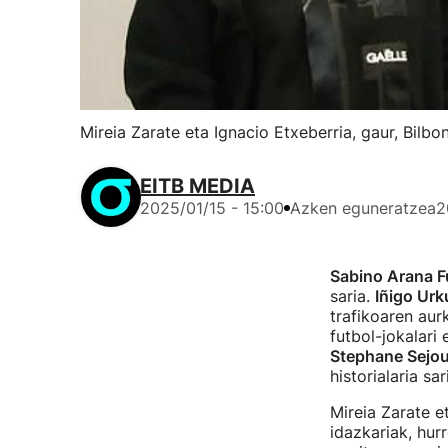
Mireia Zarate eta Ignacio Etxeberria, gaur, Bilb
EITB MEDIA
2025/01/15 - 15:00
Azken eguneratzea
2
Sabino Arana F
saria.
Iñigo Urk
trafikoaren aur
futbol-jokalari 
Stephane Sejo
historialaria sa
Mireia Zarate e
idazkariak, hur