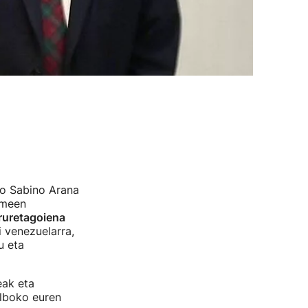
ko Sabino Arana
umeen
Iruretagoiena
i venezuelarra,
 eta
eak eta
ilboko euren