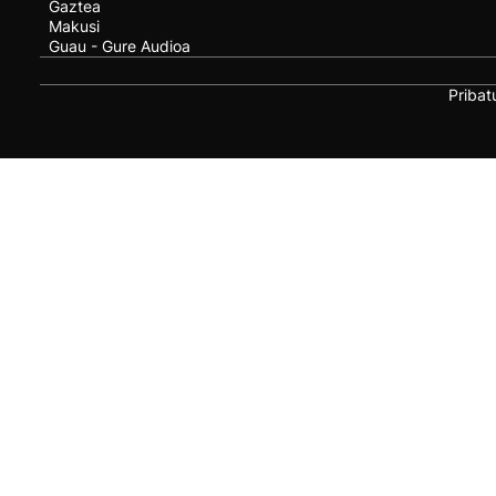
Gaztea
Makusi
Guau - Gure Audioa
Pribat