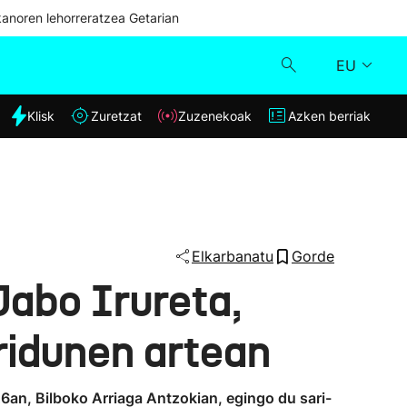
kanoren lehorreratzea Getarian
EU
dia
Klisk
Zuretzat
Zuzenekoak
Azken berriak
Klisk
Zuzenekoak
Zuretzat
Elkarbanatu
Gorde
Jabo Irureta,
Azken berriak
ridunen artean
an, Bilboko Arriaga Antzokian, egingo du sari-