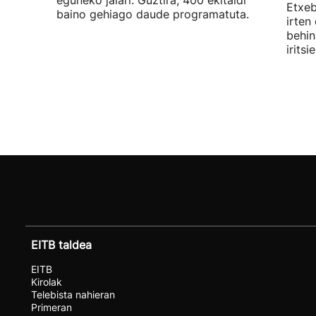
eguneko jaiari. Guztira, 400 ekitaldi
Etxeb
baino gehiago daude programatuta.
irten
behin
irits
EITB taldea
EITB
Kirolak
Telebista nahieran
Primeran