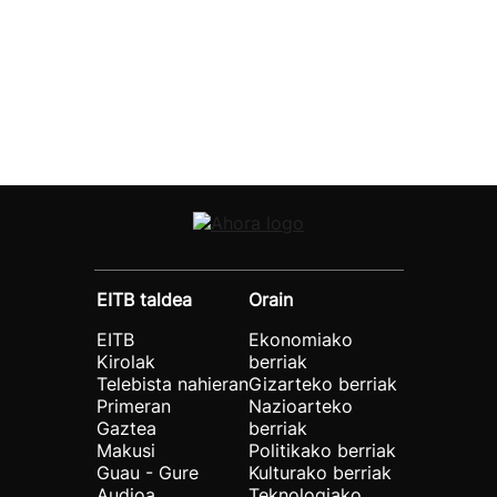
EITB taldea
Orain
EITB
Ekonomiako
Kirolak
berriak
Telebista nahieran
Gizarteko berriak
Primeran
Nazioarteko
Gaztea
berriak
Makusi
Politikako berriak
Guau - Gure
Kulturako berriak
Audioa
Teknologiako