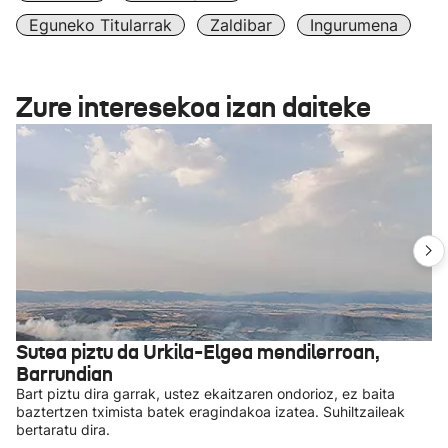
Eguneko Titularrak
Zaldibar
Ingurumena
Zure interesekoa izan daiteke
Sutea piztu da Urkila-Elgea mendilerroan,
Barrundian
Bart piztu dira garrak, ustez ekaitzaren ondorioz, ez baita
baztertzen tximista batek eragindakoa izatea. Suhiltzaileak
bertaratu dira.