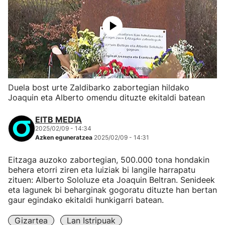
Duela bost urte Zaldibarko zabortegian hildako
Joaquin eta Alberto omendu dituzte ekitaldi batean
EITB MEDIA
2025/02/09 - 14:34
Azken eguneratzea
2025/02/09 - 14:31
Eitzaga auzoko zabortegian, 500.000 tona hondakin
behera etorri ziren eta luiziak bi langile harrapatu
zituen: Alberto Sololuze eta Joaquin Beltran. Senideek
eta lagunek bi beharginak gogoratu dituzte han bertan
gaur egindako ekitaldi hunkigarri batean.
Gizartea
Lan Istripuak