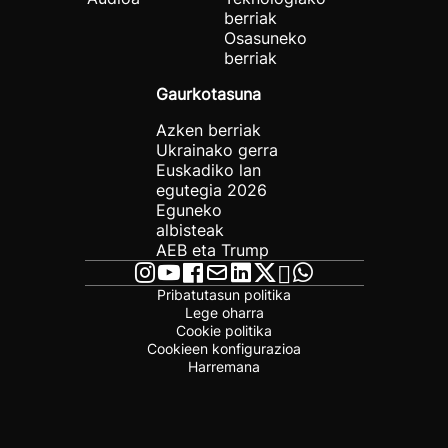
berriak
Osasuneko
berriak
Gaurkotasuna
Azken berriak
Ukrainako gerra
Euskadiko lan
egutegia 2026
Eguneko
albisteak
AEB eta Trump
Pribatutasun politika
Lege oharra
Cookie politika
Cookieen konfigurazioa
Harremana